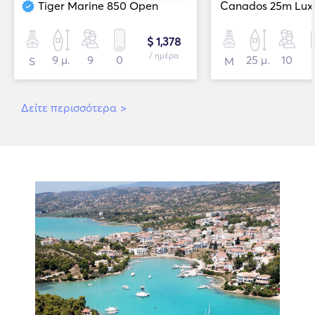
Tiger Marine 850 Open
Canados 25m Luxu
$ 1,378
/ ημέρα
9 μ.
9
0
25 μ.
10
S
Μ
Δείτε περισσότερα
>