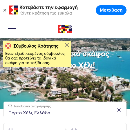
Κατεβάστε την εφαρμογή
×
Μετάβαση
Κάντε κράτηση πιο εύκολα
Σύμβουλος Κράτησης
Νοικιάστε το ιδανικό σκάφος
Ένας εξειδικευμένος σύμβουλος
θα σας προτείνει τα ιδανικά
σκάφη για το ταξίδι σας.
για εσάς στο Πόρτο Χέλι!
Τοποθεσία αναχώρησης