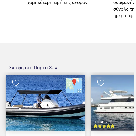
αι.
χαμηλότερη τιμή της αγοράς.
συμφωνήσα
σύνολο της
ημέρα άφι
Σκάφη στο Πόρτο Χέλι
(1 κριτικές)