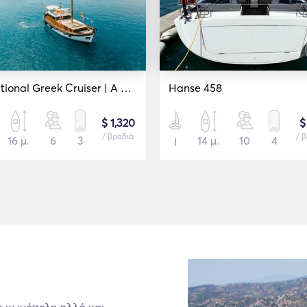
Traditional Greek Cruiser | A Memorable Day at Porto Heli
Hanse 458
$ 1,320
$
/ βραδιά
/ 
16 μ.
6
3
14 μ.
10
4
Ι
α κωμόπολη αλλά και