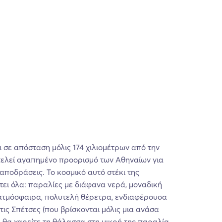
ι σε απόσταση μόλις 174 χιλιομέτρων από την
οτελεί αγαπημένο προορισμό των Αθηναίων για
αποδράσεις. Το κοσμικό αυτό στέκι της
ει όλα: παραλίες με διάφανα νερά, μοναδική
ατμόσφαιρα, πολυτελή θέρετρα, ενδιαφέρουσα
τις Σπέτσες (που βρίσκονται μόλις μια ανάσα
ι θα χαρείτε τη θάλασσα στη μικρή της παραλία,