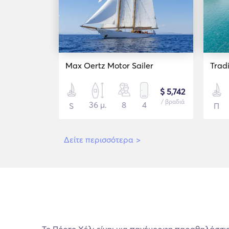
Max Oertz Motor Sailer
$ 5,742
/ βραδιά
36 μ.
8
4
S
Π
Δείτε περισσότερα
>
Το Πόρτο Χέλι είναι μια πανέμορφη παραθαλάσσι