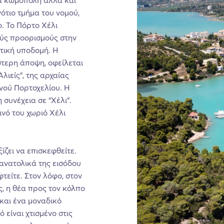
ότιο τμήμα του νομού,
. Το Πόρτο Χέλι
ούς προορισμούς στην
στική υποδομή. Η
στερη άποψη, οφείλεται
ιείς”, της αρχαίας
νού Πορτοχελίου. Η
 συνέχεια σε “Χέλι”.
ινό του χωριό Χέλι
ίζει να επισκεφθείτε.
οανατολικά της εισόδου
φτείτε. Στον λόφο, στον
, η θέα προς τον κόλπο
 και ένα μοναδικό
ό είναι χτισμένο στις