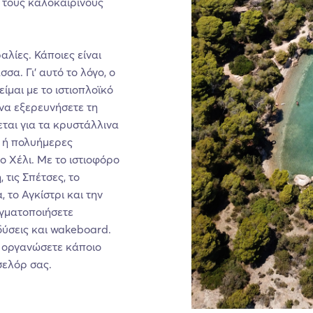
ι τους καλοκαιρινούς
αλίες. Κάποιες είναι
α. Γι’ αυτό το λόγο, ο
ίμαι με το ιστιοπλοϊκό
 να εξερευνήσετε τη
εται για τα κρυστάλλινα
ς ή πολυήμερες
ο Χέλι. Με το ιστιοφόρο
 τις Σπέτσες, το
 το Αγκίστρι και την
αγματοποιήσετε
ύσεις και wakeboard.
να οργανώσετε κάποιο
σελόρ σας.