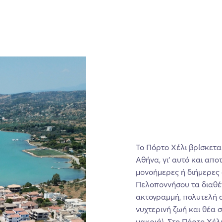
Το Πόρτο Χέλι βρίσκετα
Αθήνα, γι’ αυτό και απ
μονοήμερες ή διήμερες 
Πελοποννήσου τα διαθέτ
ακτογραμμή, πολυτελή 
νυχτερινή ζωή και θέα σ
μακριά). Στο Πόρτο Χέλ