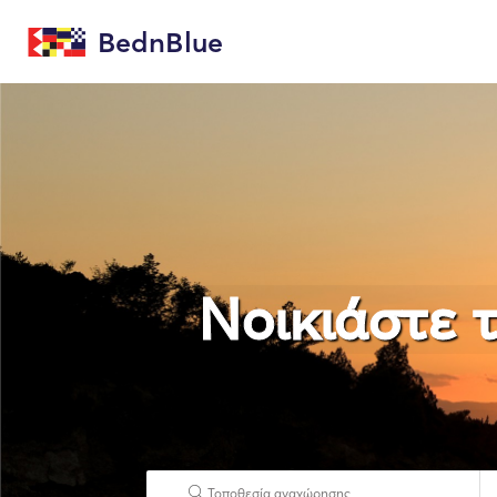
BednBlue
Νοικιάστε τ
Τοποθεσία αναχώρησης