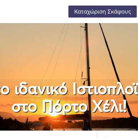
Καταχώριση Σκάφους
ο ιδανικό Ιστιοπλο
στο Πόρτο Χέλι!