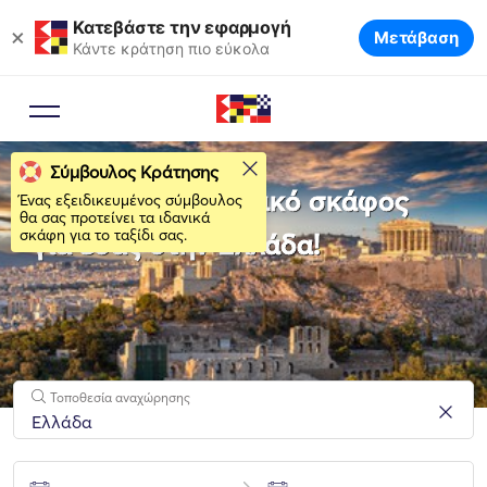
Κατεβάστε την εφαρμογή
×
Μετάβαση
Κάντε κράτηση πιο εύκολα
Σύμβουλος Κράτησης
Νοικιάστε το ιδανικό σκάφος
Ένας εξειδικευμένος σύμβουλος
θα σας προτείνει τα ιδανικά
σκάφη για το ταξίδι σας.
για εσάς στην Ελλάδα!
Τοποθεσία αναχώρησης