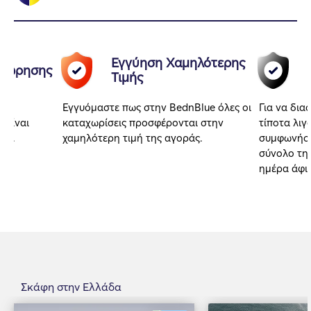
Εγγύηση Χαμηλότερης
αχώρησης
Τιμής
Εγγυόμαστε πως στην BednBlue όλες οι
Για να δια
 είναι
καταχωρίσεις προσφέρονται στην
τίποτα λιγ
αι.
χαμηλότερη τιμή της αγοράς.
συμφωνήσα
σύνολο της
ημέρα άφι
Σκάφη στην Ελλάδα