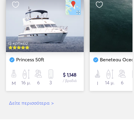
(2 κριτικές)
Princess 50ft
Beneteau Ocea
$ 1,148
/ βραδιά
16 μ.
6
3
14 μ.
6
Μ
Ι
Δείτε περισσότερα
>