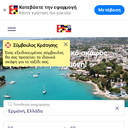
Κατεβάστε την εφαρμογή
×
Μετάβαση
Κάντε κράτηση πιο εύκολα
Σύμβουλος Κράτησης
Νοικιάστε το ιδανικό σκάφος
Ένας εξειδικευμένος σύμβουλος
θα σας προτείνει τα ιδανικά
σκάφη για το ταξίδι σας.
για εσάς στην Ερμιόνη!
Τοποθεσία αναχώρησης