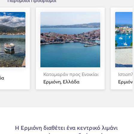
Παρόμοιοι Προορισμοί
Καταμαράν προς Ενοικίαση
Ιστιοπ
δα
Ερμιόνη, Ελλάδα
Ερμιόν
Η Ερμιόνη διαθέτει ένα κεντρικό λιμάνι