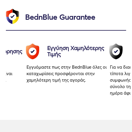
BednBlue Guarantee
Εγγύηση Χαμηλότερης
αχώρησης
Τιμής
Εγγυόμαστε πως στην BednBlue όλες οι
Για να δια
 είναι
καταχωρίσεις προσφέρονται στην
τίποτα λιγ
αι.
χαμηλότερη τιμή της αγοράς.
συμφωνήσα
σύνολο της
ημέρα άφι