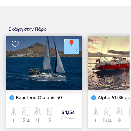
Σκάφη στην Πάρο
Beneteau Oceanis 50
Alpha 51 (Skipp
$ 1,154
/ βραδιά
15 μ.
11
5
16 μ.
8
Ι
Ι