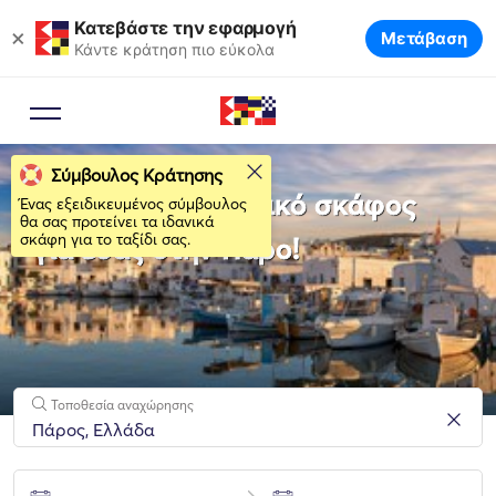
Κατεβάστε την εφαρμογή
×
Μετάβαση
Κάντε κράτηση πιο εύκολα
Σύμβουλος Κράτησης
Νοικιάστε το ιδανικό σκάφος
Ένας εξειδικευμένος σύμβουλος
θα σας προτείνει τα ιδανικά
σκάφη για το ταξίδι σας.
για εσάς στην Πάρο!
Τοποθεσία αναχώρησης