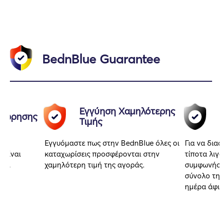
BednBlue Guarantee
Εγγύηση Χαμηλότερης
αχώρησης
Τιμής
Εγγυόμαστε πως στην BednBlue όλες οι
Για να δια
 είναι
καταχωρίσεις προσφέρονται στην
τίποτα λιγ
αι.
χαμηλότερη τιμή της αγοράς.
συμφωνήσα
σύνολο της
ημέρα άφι