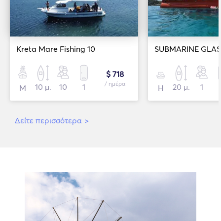
Kreta Mare Fishing 10
SUBMARINE GLA
$ 718
/ ημέρα
10 μ.
10
1
20 μ.
1
Μ
Η
Δείτε περισσότερα
>