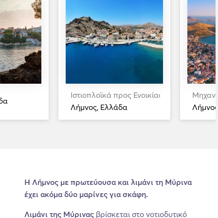
Ιστιοπλοϊκά προς Ενοικίαση
Μηχανο
δα
Λήμνος, Ελλάδα
Λήμνος
Η Λήμνος με πρωτεύουσα και λιμάνι τη Μύρινα
έχει ακόμα δύο μαρίνες για σκάφη.
Λιμάνι της Μύρινας
βρίσκεται στο νοτιοδυτικό