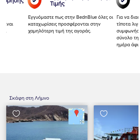
αχώρησης
Τιμής
Εγγυόμαστε πως στην BednBlue όλες οι
Για να δια
 είναι
καταχωρίσεις προσφέρονται στην
τίποτα λιγ
αι.
χαμηλότερη τιμή της αγοράς.
συμφωνήσα
σύνολο της
ημέρα άφι
Σκάφη στη Λήμνο