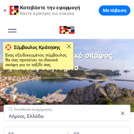
Κατεβάστε την εφαρμογή
×
Μετάβαση
Κάντε κράτηση πιο εύκολα
Σύμβουλος Κράτησης
Νοικιάστε το ιδανικό σκάφος
Ένας εξειδικευμένος σύμβουλος
θα σας προτείνει τα ιδανικά
σκάφη για το ταξίδι σας.
για εσάς στη Λήμνο
Τοποθεσία αναχώρησης