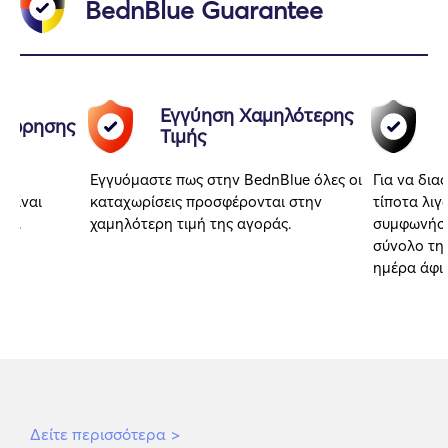
BednBlue Guarantee
Εγγύηση Χαμηλότερης
αχώρησης
Τιμής
Εγγυόμαστε πως στην BednBlue όλες οι
Για να δια
 είναι
καταχωρίσεις προσφέρονται στην
τίποτα λιγ
αι.
χαμηλότερη τιμή της αγοράς.
συμφωνήσα
σύνολο της
ημέρα άφι
Δείτε περισσότερα
>