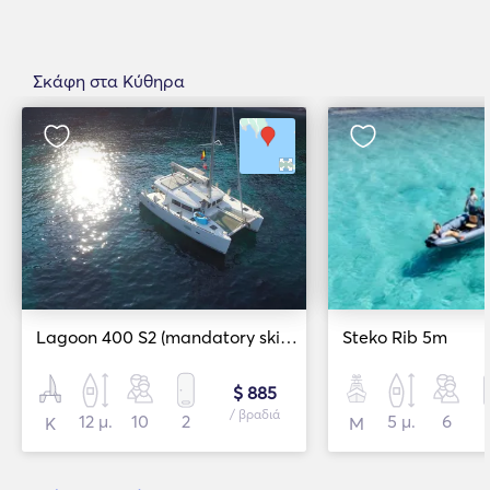
Σκάφη στα Κύθηρα
Lagoon 400 S2 (mandatory skipper)
Steko Rib 5m
$ 885
/ βραδιά
12 μ.
10
2
5 μ.
6
Κ
Μ