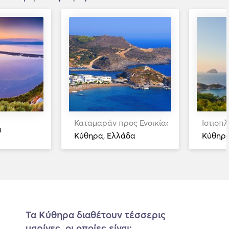
Καταμαράν προς Ενοικίαση
Ιστιοπ
α
Κύθηρα, Ελλάδα
Κύθηρα
Τα Κύθηρα διαθέτουν τέσσερις
μαρίνες, οι οποίες είναι: