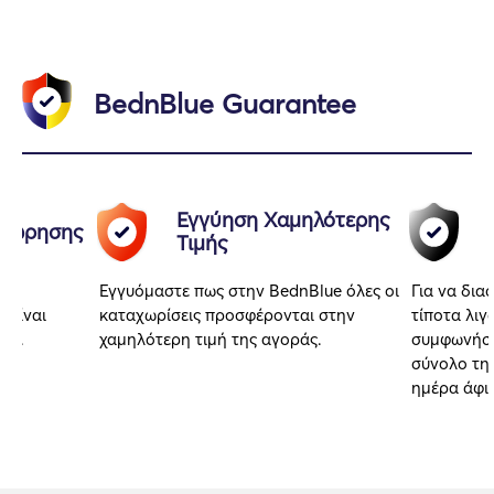
BednBlue Guarantee
Εγγύηση Χαμηλότερης
αχώρησης
Τιμής
Εγγυόμαστε πως στην BednBlue όλες οι
Για να δια
 είναι
καταχωρίσεις προσφέρονται στην
τίποτα λιγ
αι.
χαμηλότερη τιμή της αγοράς.
συμφωνήσα
σύνολο της
ημέρα άφι