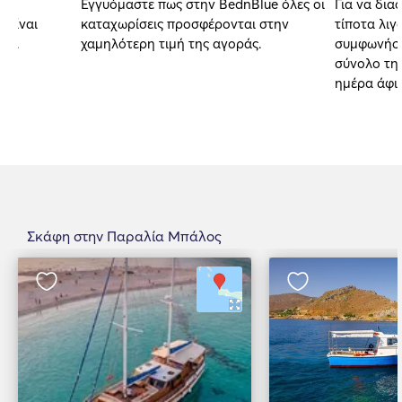
Εγγυόμαστε πως στην BednBlue όλες οι
Για να δια
 είναι
καταχωρίσεις προσφέρονται στην
τίποτα λιγ
αι.
χαμηλότερη τιμή της αγοράς.
συμφωνήσα
σύνολο της
ημέρα άφι
Σκάφη στην Παραλία Μπάλος