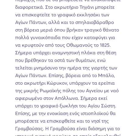
διαφορετικά. Στο ακρωτήριο Τηγάνι μπορείτε
να επισκεφτείτε το γραφικό εκκλησάκι των
Αγίων Πάντων, αλλά και το σπηλαιοβάραθρο
στη βόρεια μεριά όπου βρήκαν τραγικό θάνατο
πολλά γυναικόπαιδα που είχαν καταφύγει για
να κρυφτούν από τους Οθωμανούς το 1825.
Σήμερα υπάρχει αναμνηστική πλάκα στη θέση
που βρέθηκαν τα οστά των θυμάτων, ενώ
τελείται μνημόσυνο την ημέρα της γιορτής των
Αγίων Πάντων. Επίσης, βόρεια από το Μπάλο,
στο ακρωτήρι Κώρυκον, υπάρχουν τα ερείπια
της μικρής Ρωμαϊκής πόλης του Αγνείου με ναό
αφιερωμένο στον Απόλλωνα. Σήμερα εκεί
υπάρχει το γραφικό ξωκλήσι του Αγίου Σώστη.
Επίσης, με την ενοικίαση ενός ιστιοπλοϊκού θα
μπορέσετε να επισκεφθείτε και το νησί της
Γραμβούσας. Η Γραμβούσα είναι διάσημη για το
ιστορικό ενετικό φρούριο, το οποίο εξακολουθεί