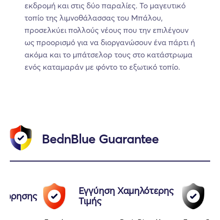
εκδρομή και στις δύο παραλίες. Το μαγευτικό
τοπίο της λιμνοθάλασσας του Μπάλου,
προσελκύει πολλούς νέους που την επιλέγουν
ως προορισμό για να διοργανώσουν ένα πάρτι ή
ακόμα και το μπάτσελορ τους στο κατάστρωμα
ενός καταμαράν με φόντο το εξωτικό τοπίο.
BednBlue Guarantee
Εγγύηση Χαμηλότερης
αχώρησης
Τιμής