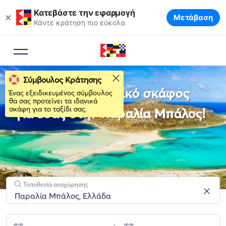
Κατεβάστε την εφαρμογή
×
Μετάβαση
Κάντε κράτηση πιο εύκολα
Σύμβουλος Κράτησης
Νοικιάστε το ιδανικό σκάφος
Ένας εξειδικευμένος σύμβουλος
θα σας προτείνει τα ιδανικά
σκάφη για το ταξίδι σας.
για εσάς στην Παραλία Μπάλος!
Τοποθεσία αναχώρησης