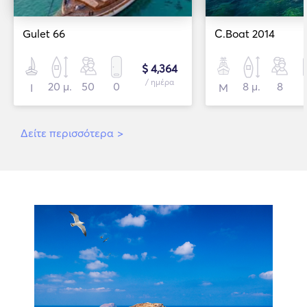
Gulet 66
C.Boat 2014
$ 4,364
/ ημέρα
20 μ.
50
0
8 μ.
8
Ι
Μ
Δείτε περισσότερα
>