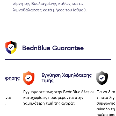
λίμνη της Βουλιαγμένης καθώς και τις
λιμνοθάλασσες κατά μήκος του Ισθμού.
BednBlue Guarantee
Εγγύηση Χαμηλότερης
αχώρησης
Τιμής
Εγγυόμαστε πως στην BednBlue όλες οι
Για να δια
 είναι
καταχωρίσεις προσφέρονται στην
τίποτα λιγ
αι.
χαμηλότερη τιμή της αγοράς.
συμφωνήσα
σύνολο της
ημέρα άφι