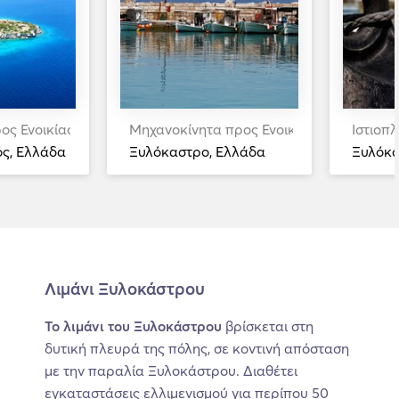
ος Ενοικίαση
Μηχανοκίνητα προς Ενοικίαση
Ιστιοπ
ς, Ελλάδα
Ξυλόκαστρο, Ελλάδα
Ξυλόκα
Λιμάνι Ξυλοκάστρου
Το λιμάνι του Ξυλοκάστρου
βρίσκεται στη
δυτική πλευρά της πόλης, σε κοντινή απόσταση
με την παραλία Ξυλοκάστρου. Διαθέτει
εγκαταστάσεις ελλιμενισμού για περίπου 50