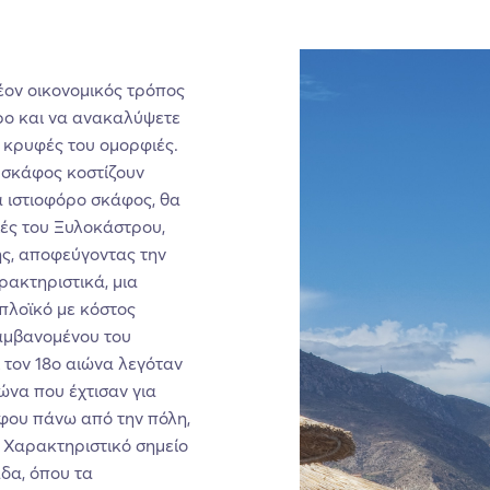
λέον οικονομικός τρόπος
ρο και να ανακαλύψετε
ς κρυφές του ομορφιές.
ε σκάφος κοστίζουν
α ιστιοφόρο σκάφος, θα
ές του Ξυλοκάστρου,
ς, αποφεύγοντας την
ρακτηριστικά, μια
πλοϊκό με κόστος
αμβανομένου του
 τον 18ο αιώνα λεγόταν
να που έχτισαν για
όφου πάνω από την πόλη,
 Χαρακτηριστικό σημείο
δα, όπου τα