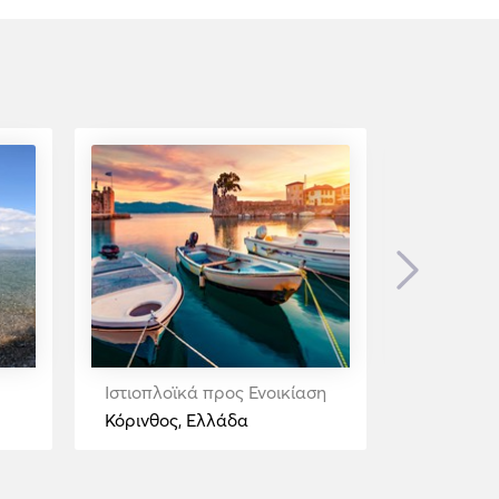
Next
Ιστιοπλοϊκά προς Ενοικίαση
Ιστιοπλοϊ
Κόρινθος, Ελλάδα
Γαλαξίδι,