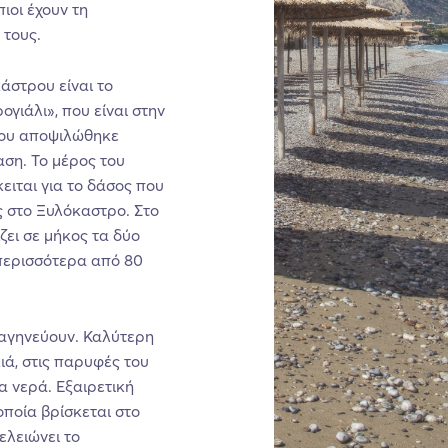
ιοι έχουν τη
 τους.
άστρου είναι το
γιάλι», που είναι στην
 που αποψιλώθηκε
αση. Το μέρος του
ιται για το δάσος που
 στο Ξυλόκαστρο. Στο
ζει σε μήκος τα δύο
περισσότερα από 80
σαγηνεύουν. Καλύτερη
ιά, στις παρυφές του
 νερά. Εξαιρετική
οποία βρίσκεται στο
ελειώνει το