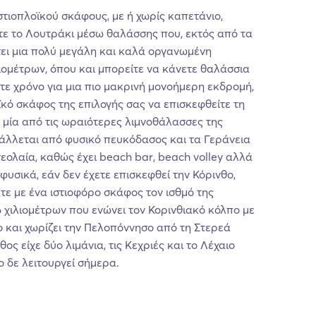
στιοπλοϊκού σκάφους, με ή χωρίς καπετάνιο,
τε το Λουτράκι μέσω θαλάσσης που, εκτός από τα
τει μια πολύ μεγάλη και καλά οργανωμένη
ιομέτρων, όπου και μπορείτε να κάνετε θαλάσσια
ετε χρόνο για μια πιο μακρινή μονοήμερη εκδρομή,
ϊκό σκάφος της επιλογής σας να επισκεφθείτε τη
, μία από τις ωραιότερες λιμνοθάλασσες της
άλλεται από φυσικό πευκόδασος και τα Γεράνεια
νεολαία, καθώς έχει beach bar, beach volley αλλά
φυσικά, εάν δεν έχετε επισκεφθεί την Κόρινθο,
ετε με ένα ιστιοφόρο σκάφος τον ισθμό της
6 χιλιομέτρων που ενώνει τον Κορινθιακό κόλπο με
ο και χωρίζει την Πελοπόννησο από τη Στερεά
ος είχε δύο λιμάνια, τις Κεχριές και το Λέχαιο
 δε λειτουργεί σήμερα.