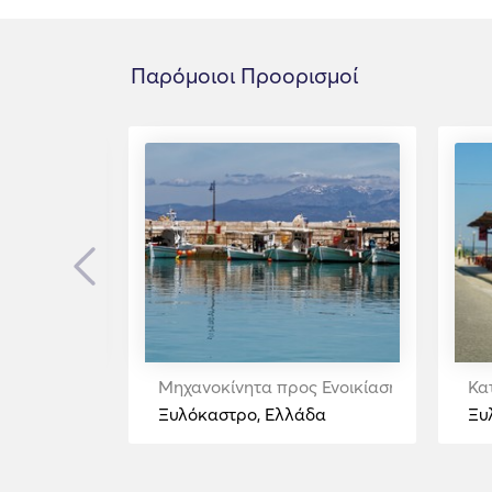
Παρόμοιοι Προορισμοί
Previous
νοικίαση
Μηχανοκίνητα προς Ενοικίαση
Κα
Ξυλόκαστρο, Ελλάδα
Ξυ