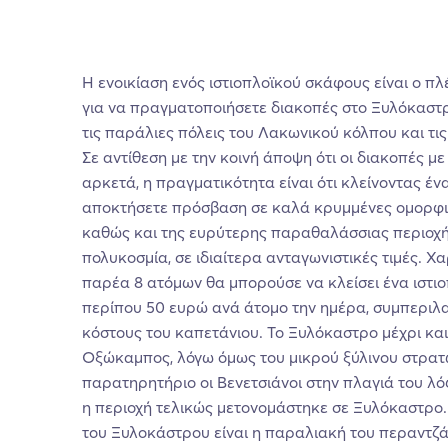
Η ενοικίαση ενός ιστιοπλοϊκού σκάφους είναι ο π
για να πραγματοποιήσετε διακοπές στο Ξυλόκαστ
τις παράλιες πόλεις του Λακωνικού κόλπου και τι
Σε αντίθεση με την κοινή άποψη ότι οι διακοπές μ
αρκετά, η πραγματικότητα είναι ότι κλείνοντας έν
αποκτήσετε πρόσβαση σε καλά κρυμμένες ομορφι
καθώς και της ευρύτερης παραθαλάσσιας περιοχή
πολυκοσμία, σε ιδιαίτερα ανταγωνιστικές τιμές. Χα
παρέα 8 ατόμων θα μπορούσε να κλείσει ένα ιστιο
περίπου 50 ευρώ ανά άτομο την ημέρα, συμπεριλ
κόστους του καπετάνιου. Το Ξυλόκαστρο μέχρι και
Οξώκαμπος, λόγω όμως του μικρού ξύλινου στρατώ
παρατηρητήριο οι Βενετσιάνοι στην πλαγιά του λ
η περιοχή τελικώς μετονομάστηκε σε Ξυλόκαστρο.
του Ξυλοκάστρου είναι η παραλιακή του περαντζά