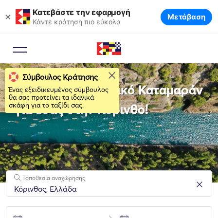
Κατεβάστε την εφαρμογή
×
Μετάβαση
Κάντε κράτηση πιο εύκολα
Σύμβουλος Κράτησης
Νοικιάστε το ιδανικό Καταμαράν
Ένας εξειδικευμένος σύμβουλος
θα σας προτείνει τα ιδανικά
σκάφη για το ταξίδι σας.
για εσάς στην Κόρινθο!
Τοποθεσία αναχώρησης