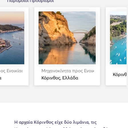
Παρόμοιοι Προορισμοί
ος Ενοικίαση
Μηχανοκίνητα προς Ενοικίαση
Κόρινθ
α
Κόρινθος, Ελλάδα
Η αρχαία Κόρινθος είχε δύο λιμάνια, τις