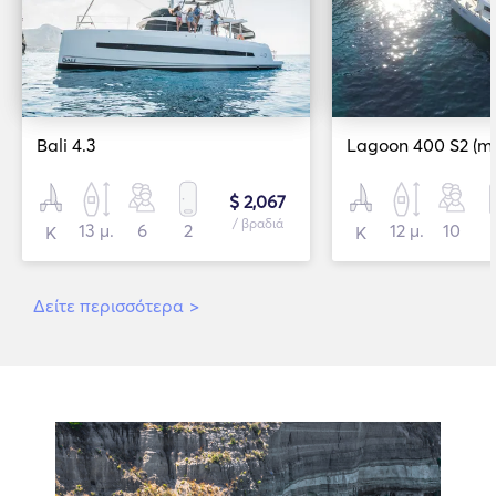
Bali 4.3
$ 2,067
/ βραδιά
13 μ.
6
2
12 μ.
10
Κ
Κ
Δείτε περισσότερα
>