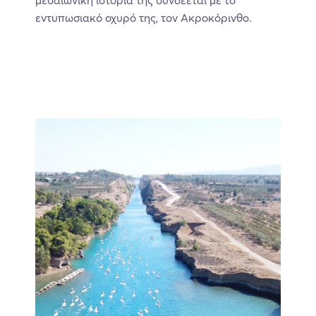
εντυπωσιακό οχυρό της, τον Ακροκόρινθο.