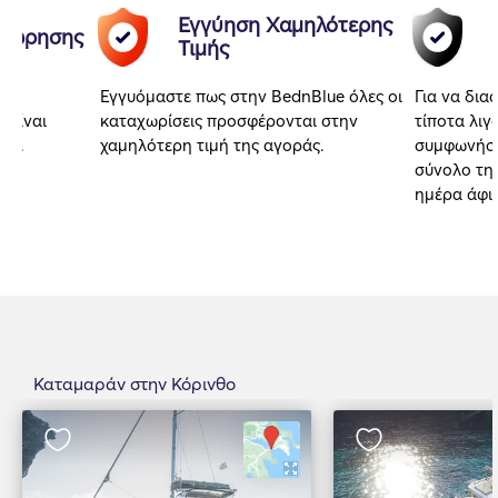
Εγγύηση Χαμηλότερης
αχώρησης
Τιμής
Εγγυόμαστε πως στην BednBlue όλες οι
Για να δια
 είναι
καταχωρίσεις προσφέρονται στην
τίποτα λιγ
αι.
χαμηλότερη τιμή της αγοράς.
συμφωνήσα
σύνολο της
ημέρα άφι
Καταμαράν στην Κόρινθο