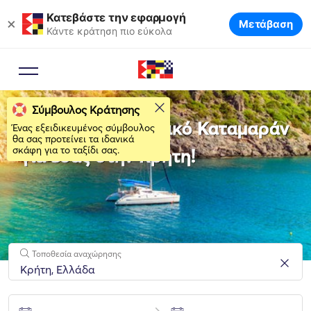
Κατεβάστε την εφαρμογή
×
Μετάβαση
Κάντε κράτηση πιο εύκολα
Σύμβουλος Κράτησης
Νοικιάστε το ιδανικό Καταμαράν
Ένας εξειδικευμένος σύμβουλος
θα σας προτείνει τα ιδανικά
σκάφη για το ταξίδι σας.
για εσάς στην Κρήτη!
Τοποθεσία αναχώρησης