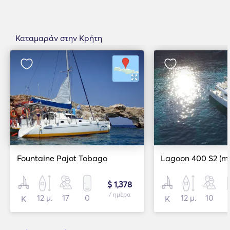
Καταμαράν στην Κρήτη
Fountaine Pajot Tobago
$ 1,378
/ ημέρα
12 μ.
17
0
12 μ.
10
Κ
Κ