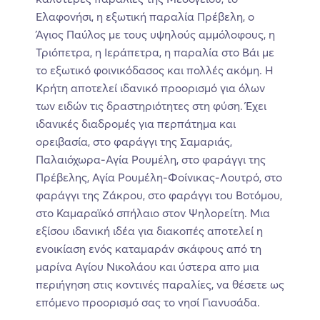
Ελαφονήσι, η εξωτική παραλία Πρέβελη, ο
Άγιος Παύλος με τους υψηλούς αμμόλοφους, η
Τριόπετρα, η Ιεράπετρα, η παραλία στο Βάι με
το εξωτικό φοινικόδασος και πολλές ακόμη. Η
Κρήτη αποτελεί ιδανικό προορισμό για όλων
των ειδών τις δραστηριότητες στη φύση. Έχει
ιδανικές διαδρομές για περπάτημα και
ορειβασία, στο φαράγγι της Σαμαριάς,
Παλαιόχωρα-Αγία Ρουμέλη, στο φαράγγι της
Πρέβελης, Αγία Ρουμέλη-Φοίνικας-Λουτρό, στο
φαράγγι της Ζάκρου, στο φαράγγι του Βοτόμου,
στο Καμαραϊκό σπήλαιο στον Ψηλορείτη. Μια
εξίσου ιδανική ιδέα για διακοπές αποτελεί η
ενοικίαση ενός καταμαράν σκάφους από τη
μαρίνα Αγίου Νικολάου και ύστερα απο μια
περιήγηση στις κοντινές παραλίες, να θέσετε ως
επόμενο προορισμό σας το νησί Γιανυσάδα.