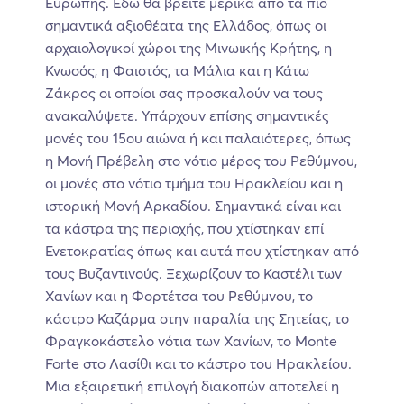
Ευρώπης. Εδώ θα βρείτε μερικά από τα πιο
σημαντικά αξιοθέατα της Ελλάδος, όπως οι
αρχαιολογικοί χώροι της Μινωικής Κρήτης, η
Κνωσός, η Φαιστός, τα Μάλια και η Κάτω
Ζάκρος οι οποίοι σας προσκαλούν να τους
ανακαλύψετε. Υπάρχουν επίσης σημαντικές
μονές του 15ου αιώνα ή και παλαιότερες, όπως
η Μονή Πρέβελη στο νότιο μέρος του Ρεθύμνου,
οι μονές στο νότιο τμήμα του Ηρακλείου και η
ιστορική Μονή Αρκαδίου. Σημαντικά είναι και
τα κάστρα της περιοχής, που χτίστηκαν επί
Ενετοκρατίας όπως και αυτά που χτίστηκαν από
τους Βυζαντινούς. Ξεχωρίζουν το Καστέλι των
Χανίων και η Φορτέτσα του Ρεθύμνου, το
κάστρο Καζάρμα στην παραλία της Σητείας, το
Φραγκοκάστελο νότια των Χανίων, το Monte
Forte στο Λασίθι και το κάστρο του Ηρακλείου.
Μια εξαιρετική επιλογή διακοπών αποτελεί η