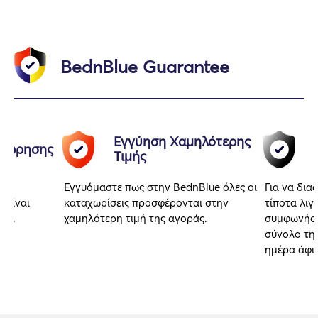
BednBlue Guarantee
Εγγύηση Χαμηλότερης
αχώρησης
Τιμής
Εγγυόμαστε πως στην BednBlue όλες οι
Για να δια
 είναι
καταχωρίσεις προσφέρονται στην
τίποτα λιγ
αι.
χαμηλότερη τιμή της αγοράς.
συμφωνήσα
σύνολο της
ημέρα άφι