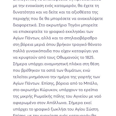
με την ενοικίαση ενός καταμαράν, θα έχετε τη
δυνατότητα και να δείτε και τα αξιοθέατα της
περιοχής που δε θα μπορέσετε να ανακαλύψετε
διαφορετικά. Στο ακρωτήριο Τηγάνι μπορείτε
να επισκεφτείτε το γραφικό εκκλησάκι των
Αγίων Πάντων, αλλά και το σπηλαιοβάραθρο
στη βόρεια μεριά όπου βρήκαν τραγικό θάνατο
πολλά γυναικόπαιδα που είχαν καταφύγει για
να κρυφτούν από τους Οθωμανούς το 1825.
Σήμερα υπάρχει αναμνηστική πλάκα στη θέση
που βρέθηκαν τα οστά των θυμάτων, ενώ
τελείται μνημόσυνο την ημέρα της γιορτής των
Αγίων Πάντων. Επίσης, βόρεια από το Μπάλο,
στο ακρωτήρι Κώρυκον, υπάρχουν τα ερείπια
της μικρής Ρωμαϊκής πόλης του Αγνείου με ναό
αφιερωμένο στον Απόλλωνα. Σήμερα εκεί
υπάρχει το γραφικό ξωκλήσι του Αγίου Σώστη.
Επίσης, με την ενοικίαση ενός καταμαράν θα