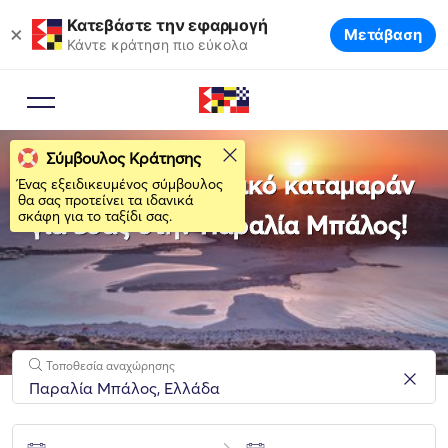
Κατεβάστε την εφαρμογή
×
Μετάβαση
Κάντε κράτηση πιο εύκολα
Σύμβουλος Κράτησης
Νοικιάστε το ιδανικό καταμαράν
Ένας εξειδικευμένος σύμβουλος
θα σας προτείνει τα ιδανικά
σκάφη για το ταξίδι σας.
για εσάς στην Παραλία Μπάλος!
Τοποθεσία αναχώρησης