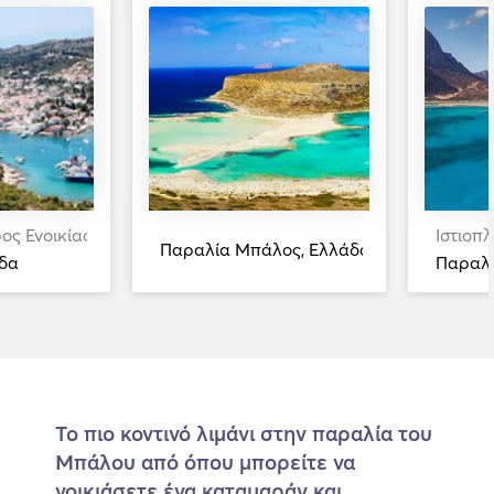
ος Ενοικίαση
Ιστιοπ
Παραλία Μπάλος, Ελλάδα
άδα
Παραλί
Το πιο κοντινό λιμάνι στην παραλία του
Μπάλου από όπου μπορείτε να
νοικιάσετε ένα καταμαράν και