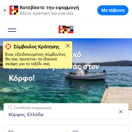
Κατεβάστε την εφαρμογή
×
Μετάβαση
Κάντε κράτηση πιο εύκολα
Σύμβουλος Κράτησης
Νοικιάστε το ιδανικό
Ένας εξειδικευμένος σύμβουλος
θα σας προτείνει τα ιδανικά
σκάφη για το ταξίδι σας.
Ιστιοπλοϊκό για εσάς στον
Κόρφο!
Τοποθεσία αναχώρησης