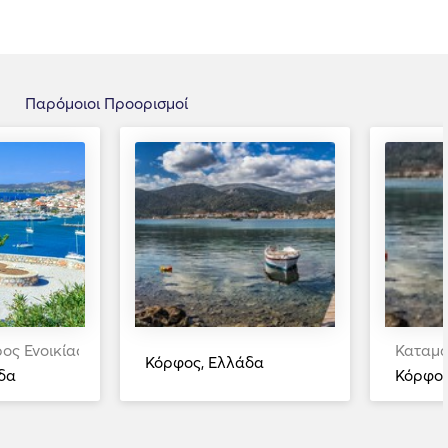
Παρόμοιοι Προορισμοί
ρος Ενοικίαση
Καταμα
Κόρφος, Ελλάδα
δα
Κόρφος