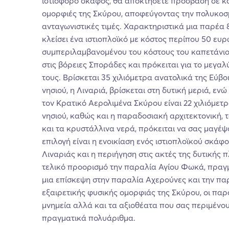
ιστιοφόρο σκάφος, θα αποκτήσετε πρόσβαση σε 
ομορφιές της Σκύρου, αποφεύγοντας την πολυκοσμ
ανταγωνιστικές τιμές. Χαρακτηριστικά μια παρέα 
κλείσει ένα ιστιοπλοϊκό με κόστος περίπου 50 ευ
συμπεριλαμβανομένου του κόστους του καπετάνιο
στις βόρειες Σποράδες και πρόκειται για το μεγαλ
τους. Βρίσκεται 35 χιλιόμετρα ανατολικά της Εύβοι
νησιού, η Λιναριά, βρίσκεται στη δυτική μεριά, εν
τον Κρατικό Αερολιμένα Σκύρου είναι 22 χιλιόμετ
νησιού, καθώς και η παραδοσιακή αρχιτεκτονική, 
και τα κρυστάλλινα νερά, πρόκειται να σας μαγέψ
επιλογή είναι η ενοικίαση ενός ιστιοπλοϊκού σκά
Λιναριάς και η περιήγηση στις ακτές της δυτικής 
τελικό προορισμό την παραλία Αγίου Φωκά, πρα
μια επίσκεψη στην παραλία Αχερούνες και την πα
εξαιρετικής φυσικής ομορφιάς της Σκύρου, οι παρ
μνημεία αλλά και τα αξιοθέατα που σας περιμένου
πραγματικά πολυάριθμα.