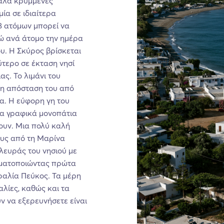
καλά κρυμμένες
ία σε ιδιαίτερα
8 ατόμων μπορεί να
ρώ ανά άτομο την ημέρα
υ. Η Σκύρος βρίσκεται
ύτερο σε έκταση νησί
ας. Το λιμάνι του
ώ η απόσταση του από
ρα. Η εύφορη γη του
τα γραφικά μονοπάτια
ουν. Μια πολύ καλή
φους από τη Μαρίνα
πλευράς του νησιού με
γματοποιώντας πρώτα
ραλία Πεύκος. Τα μέρη
αλίες, καθώς και τα
ν να εξερευνήσετε είναι