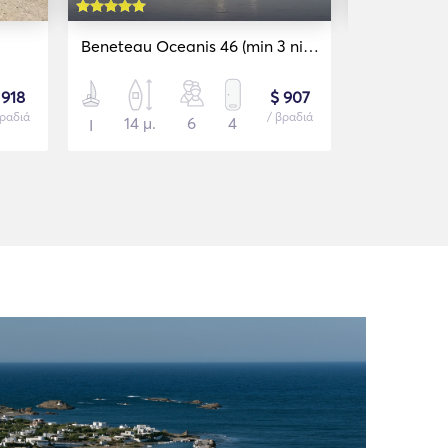
Beneteau Oceanis 46 (min 3 nights only)
Trehantori 
 918
$ 907
βραδιά
/ βραδιά
14 μ.
6
4
16 μ.
Ι
Ι