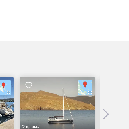
Next
(2 κριτικές)