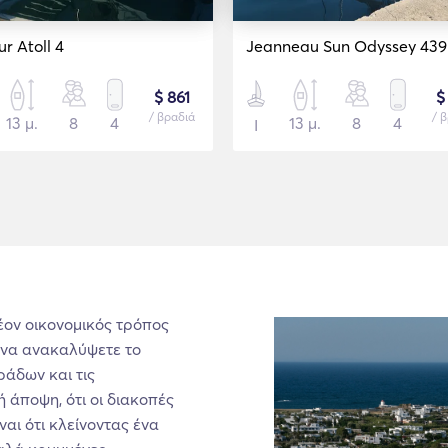
r Atoll 4
Jeanneau Sun Odyssey 439
$ 861
$
/ βραδιά
/ 
13 μ.
8
4
13 μ.
8
4
Ι
λέον οικονομικός τρόπος
 να ανακαλύψετε το
ράδων και τις
ή άποψη, ότι οι διακοπές
αι ότι κλείνοντας ένα