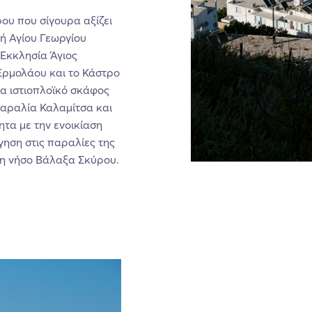
ου που σίγουρα αξίζει
νή Αγίου Γεωργίου
 Εκκλησία Άγιος
Ερμολάου και το Κάστρο
να ιστιοπλοϊκό σκάφος
παραλία Καλαμίτσα και
ητα με την ενοικίαση
γηση στις παραλίες της
 τη νήσο Βάλαξα Σκύρου.