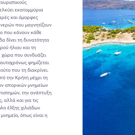
τουριστικούς
ελκύει εκατομμύρια
θαρές και όμορφες
 νερών που μαγνητίζουν
αίο που κάνουν κάθε
δα δίνει τη δυνατότητα
ρού ήλιου και τη
α χώρα που συνδυάζει
Ταυτοχρόνως φημίζεται
ούτο που τη διακρίνει.
πό την Κρήτη μέχρι τη
ων ιστορικών μνημείων
επιστημών, την ανάπτυξη
 αλλά και για τις
όλο έλξης χιλιάδων
μνημεία, όπως είναι η