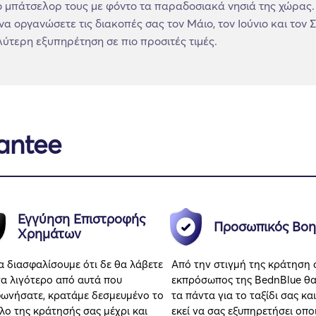
 μπάτσελορ τους με φόντο τα παραδοσιακά νησιά της χώρας. 
α οργανώσετε τις διακοπές σας τον Μάιο, τον Ιούνιο και τον 
λύτερη εξυπηρέτηση σε πιο προσιτές τιμές.
antee
Εγγύηση Επιστροφής
Προσωπικός Βοη
Χρημάτων
να διασφαλίσουμε ότι δε θα λάβετε
Από την στιγμή της κράτηση 
τα λιγότερο από αυτά που
εκπρόσωπος της BednBlue θα
ωνήσατε, κρατάμε δεσμευμένο το
τα πάντα για το ταξίδι σας και
λο της κράτησής σας μέχρι και
εκεί να σας εξυπηρετήσει οπ