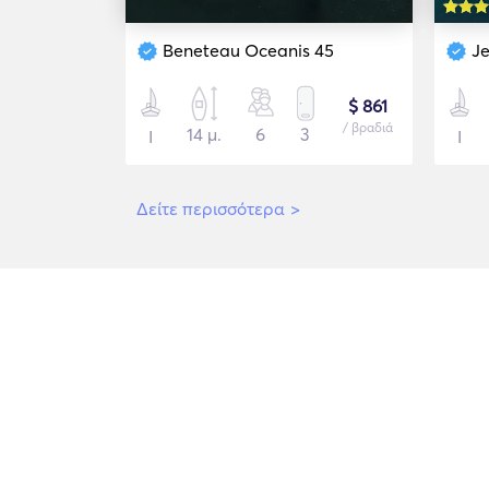
Beneteau Oceanis 45
J
$ 861
/ βραδιά
14 μ.
6
3
Ι
Ι
Δείτε περισσότερα
>