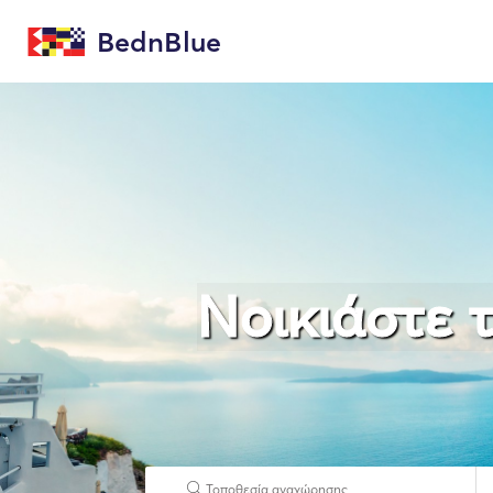
BednBlue
Νοικιάστε τ
Τοποθεσία αναχώρησης