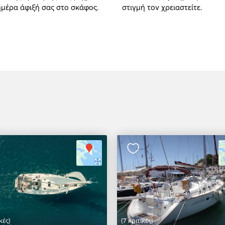
ημέρα άφιξή σας στο σκάφος.
στιγμή τον χρειαστείτε.
κές)
(7 κριτικές)