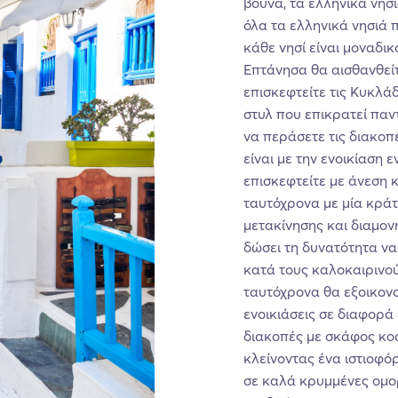
βουνά, τα ελληνικά νησ
όλα τα ελληνικά νησιά 
κάθε νησί είναι μοναδικ
Επτάνησα θα αισθανθείτ
επισκεφτείτε τις Κυκλά
στυλ που επικρατεί παν
να περάσετε τις διακοπ
είναι με την ενοικίαση 
επισκεφτείτε με άνεση 
ταυτόχρονα με μία κράτ
μετακίνησης και διαμονή
δώσει τη δυνατότητα ν
κατά τους καλοκαιρινού
ταυτόχρονα θα εξοικονο
ενοικιάσεις σε διαφορά 
διακοπές με σκάφος κοσ
κλείνοντας ένα ιστιοφ
σε καλά κρυμμένες ομο