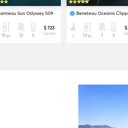
eanneau Sun Odyssey 509
Beneteau Oceanis Clipper 
$ 723
$
/ βραδιά
/ 
15 μ.
12
5
13 μ.
7
3
Ι