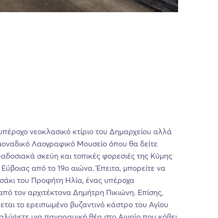
 υπέροχο νεοκλασικό κτίριο του Δημαρχείου αλλά
 μοναδικό Λαογραφικό Μουσείο όπου θα δείτε
αδοσιακά σκεύη και τοπικές φορεσιές της Κύμης
Εύβοιας από το 19ο αιώνα. Έπειτα, μπορείτε να
σάκι του Προφήτη Ηλία, ένας υπέροχα
πό τον αρχιτέκτονα Δημήτρη Πικιώνη. Επίσης,
κεται το ερειπωμένο βυζαντινό κάστρο του Αγίου
αλύψετε μια πανοραμική θέα στο Αιγαίο που κόβει