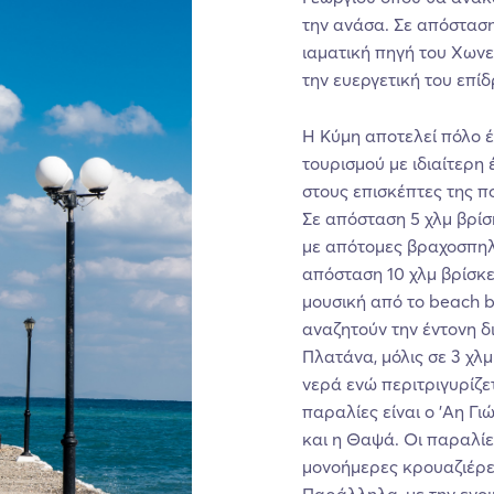
την ανάσα. Σε απόσταση 
ιαματική πηγή του Χωνε
την ευεργετική του επί
Η Κύμη αποτελεί πόλο 
τουρισμού με ιδιαίτερη
στους επισκέπτες της πο
Σε απόσταση 5 χλμ βρίσκ
με απότομες βραχοσπηλ
απόσταση 10 χλμ βρίσκε
μουσική από το beach b
αναζητούν την έντονη δ
Πλατάνα, μόλις σε 3 χλ
νερά ενώ περιτριγυρίζε
παραλίες είναι ο ’Αη Γι
και η Θαψά. Οι παραλίε
μονοήμερες κρουαζιέρες