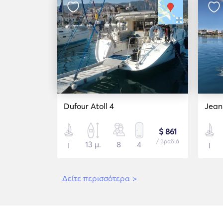
Dufour Atoll 4
Jean
$ 861
/ βραδιά
13 μ.
8
4
Ι
Ι
Δείτε περισσότερα
>