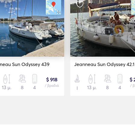
neau Sun Odyssey 439
Jeanneau Sun Odyssey 42.1
$ 918
$ 
/ βραδιά
/ 
13 μ.
8
4
13 μ.
8
4
Ι