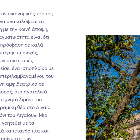
λέον οικονομικός τρόπος
 να ανακαλύψετε το
η με την κοινή άποψη,
αγματικότητα είναι ότι
ε πρόσβαση σε καλά
ύτερης περιοχής,
νιστικές τιμές.
ίσει ένα ιστιοπλοϊκό με
υμπεριλαμβανομένου του
ένη αμφιθεατρικά σε
σσας, στα ανατολικά
τεχνητό λιμάνι του
ραμική θέα στο Αιγαίο
νι του Αιγαίου». Μια
 γοητεύει με τα
κά καπετανόσπιτα και
τηρίγματα των