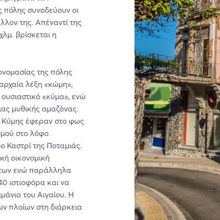
ς πόλης συνοδεύουν οι
λλον της. Απέναντί της
χλμ. βρίσκεται η
ονομασίας της πόλης
 αρχαία λέξη «κώμη»,
 ουσιαστικό «κύμα», ενώ
ιας μυθικής αμαζόνας.
ς Κύμης έφεραν στο φως
σμού στο λόφο
ο Καστρί της Ποταμιάς.
ική οικονομική
ντων ενώ παράλληλα
40 ιστιοφόρα και να
μάνια του Αιγαίου. Η
ων πλοίων στη διάρκεια