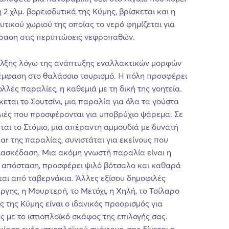
2 χλμ. βορειοδυτικά της Κύμης, βρίσκεται και η
υτικού χωριού της οποίας το νερό φημίζεται για
δραση στις περιπτώσεις νεφροπαθών.
έλξης λόγω της ανάπτυξης εναλλακτικών μορφών
 έμφαση στο θαλάσσιο τουρισμό. Η πόλη προσφέρει
λλές παραλίες, η καθεμιά με τη δική της γοητεία.
εται το Σουτσίνι, μια παραλία για όλα τα γούστα
ιές που προσφέρονται για υποβρύχιο ψάρεμα. Σε
ται το Στόμιο, μια απέραντη αμμουδιά με δυνατή
ar της παραλίας, συνιστάται για εκείνους που
ιασκέδαση. Μια ακόμη γνωστή παραλία είναι η
μ απόσταση, προσφέρει ψιλό βότσαλο και καθαρά
ται από ταβερνάκια. Άλλες εξίσου δημοφιλές
ώργης, η Μουρτερή, το Μετόχι, η Χηλή, το Τσίλαρο
ς της Κύμης είναι ο ιδανικός προορισμός για
 με το ιστιοπλοϊκό σκάφος της επιλογής σας.