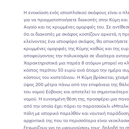
Η ενοικίαση ενός ιστιοπλοϊκού σκάφους είναι ο π
για να πραγματοποιήσετε διακοπές στην Κύμη και
Αιγαίο και τις κρυμμένες ομορφιές του. Σε αντίθεσ
ότι οι διακοπές με σκάφος κοστίζουν αρκετά, η πρ
κλείνοντας ένα ιστιοφόρο σκάφος, θα αποκτήσετ
κρυμμένες ομορφιές της Κύμης καθώς και της ευρ
αποφεύγοντας την πολυκοσμία σε ιδιαίτερα ανταγω
Χαρακτηριστικά μια παρέα 8 ατόμων μπορεί να κλε
κόστος περίπου 50 ευρώ ανά άτομο την ημέρα σ
κόστους του καπετάνιου. Η Κύμη βρίσκεται, χτισμ
ύψος 200 μέτρα πάνω από την επιφάνεια της θάλα
του νομού Εύβοιας και αποτελεί το σημαντικότερο 
νομού. Η ευνοημένη θέση της, προσφέρει μια πανο
από την οποία έχει πάρει το παρατσούκλι «Μπαλκό
πόλη με ιστορικό παρελθόν και ναυτική παράδοση,
αρχοντικά της που τα περισσότερα είναι νεοκλασι
ξεχωρίζουν για τα «φουρούσια» τους, δηλαδή τα σ