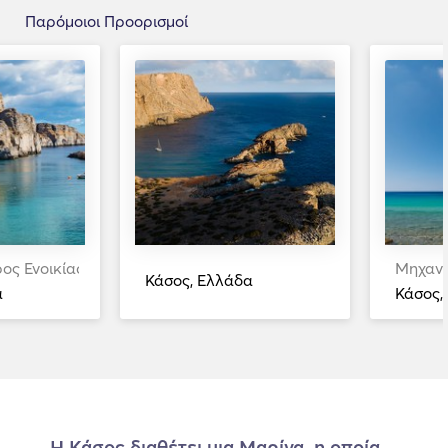
Παρόμοιοι Προορισμοί
ρος Ενοικίαση
Μηχανο
Κάσος, Ελλάδα
α
Κάσος,
Η Κάσος διαθέτει μια Μαρίνα, η οποία