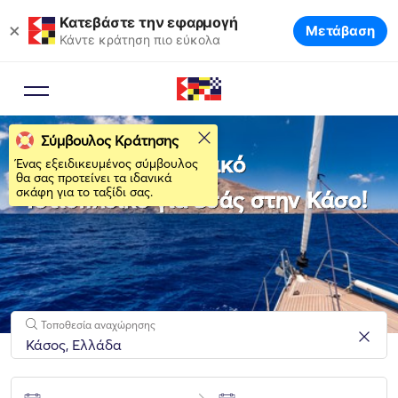
Κατεβάστε την εφαρμογή
×
Μετάβαση
Κάντε κράτηση πιο εύκολα
Σύμβουλος Κράτησης
Νοικιάστε το ιδανικό
Ένας εξειδικευμένος σύμβουλος
θα σας προτείνει τα ιδανικά
σκάφη για το ταξίδι σας.
Ιστιοπλοϊκό για εσάς στην Κάσο!
Τοποθεσία αναχώρησης