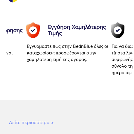
Εγγύηση Χαμηλότερης
αχώρησης
Τιμής
Εγγυόμαστε πως στην BednBlue όλες οι
Για να δια
 είναι
καταχωρίσεις προσφέρονται στην
τίποτα λιγ
αι.
χαμηλότερη τιμή της αγοράς.
συμφωνήσα
σύνολο της
ημέρα άφι
Δείτε περισσότερα
>