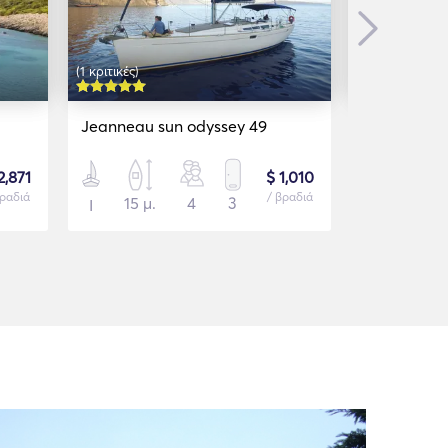
Next
(1 κριτικές)
Jeanneau sun odyssey 49
Gulet 125
2,871
$ 1,010
βραδιά
/ βραδιά
15 μ.
4
3
38 μ.
Ι
Ι