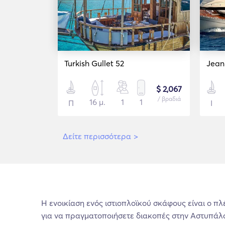
Turkish Gullet 52
Jean
$ 2,067
/ βραδιά
16 μ.
1
1
Π
Ι
Δείτε περισσότερα
>
Η ενοικίαση ενός ιστιοπλοϊκού σκάφους είναι ο π
για να πραγματοποιήσετε διακοπές στην Αστυπάλ