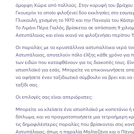
όμορφη Χώρα από πολλούς. Στην κορυφή του βράχου δ
Γκουερίνι το οποίο φιλοξενεί δύο εκκλησίες στο εσωτε
Γλυκαυλή, χτισμένη το 1970 και την Παναγία του Κάστρ
Το Λιμάνι Πέρα Γιαλός,
βρίσκεται σε απόσταση 9 χιλιο
Αστυπάλαιας και είναι ικανό να φιλοξενήσει περίπου 
Οι παραλίες με τα κρυστάλλινα αστυπαλίτικα νερά του
Αστυπάλαιας, αποτελούν πόλο έλξης κάθε χρόνο για π
των ειδών που καταφθάνουν για τις διακοπές τους. Είν
ιστιοπλοϊκό για εσάς. Μπορείτε να επικοινωνήσετε απ
να αφήσετε έναν ταξιδιωτικό σύμβουλο να βρει και να 
ταξίδι σας.
Οι επιλογές σας είναι απεριόριστες:
Μπορείτε να κλείσετε ένα ιστιοπλοϊκό με καπετάνιο ή 
δίπλωμα, και να πραγματοποιήσετε μια τετραήμερη κ
τις δημοφιλέστερες παραλίες που βρίσκονται στις κον
Αστυπάλαιας, όπως η παραλία Μαλτεζάνα και ο Πάνορ