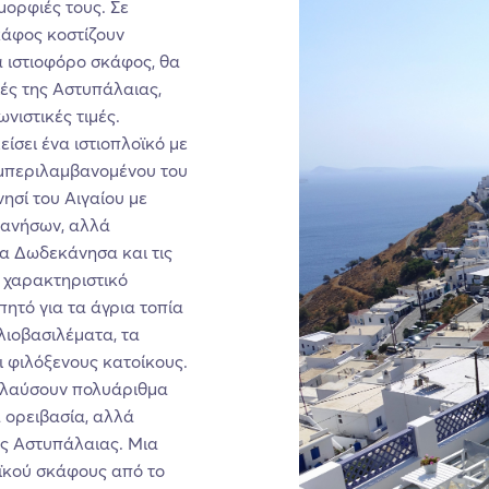
μορφιές τους. Σε
σκάφος κοστίζουν
α ιστιοφόρο σκάφος, θα
ές της Αστυπάλαιας,
νιστικές τιμές.
ίσει ένα ιστιοπλοϊκό με
υμπεριλαμβανομένου του
ν
η
σί
του Αιγαίου με
κανήσων, αλλά
τα Δωδεκάνησα και τις
 χαρακτηριστικό
πητό για τα άγρια τοπία
ηλιοβασιλέματα, τα
ι φιλόξενους κατοίκους.
πολαύσουν πολυάριθμα
 ορειβασία, αλλά
ης Αστυπάλαιας. Μια
οϊκού σκάφους από το