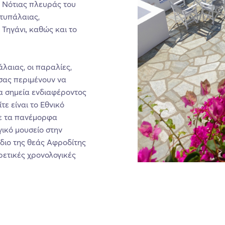
ς Νότιας πλευράς του
στυπάλαιας,
 Τηγάνι, καθώς και το
λαιας, οι παραλίες,
σας περιμένουν να
α σημεία ενδιαφέροντος
τε είναι το Εθνικό
με τα πανέμορφα
γικό μουσείο στην
διο της θεάς Αφροδίτης
ετικές χρονολογικές