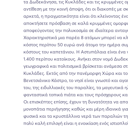
τα Δωδεκάνησα, τις Κυκλάδες και τις κρυμμένες ο
αντίθεση με την κοινή άποψη, ότι οι διακοπές με 
αρκετά, η πραγματικότητα είναι ότι κλείνοντας έν
αποκτήσετε πρόσβαση σε καλά κρυμμένες ομορφι
αποφεύγοντας την πολυκοσμία σε ιδιαίτερα ανταγω
Χαρακτηριστικά μια παρέα 8 ατόμων μπορεί να κλε
κόστος περίπου 50 ευρώ ανά άτομο την ημέρα σ
κόστους του καπετάνιου. Η Αστυπάλαια είναι ένα
1.400 περίπου κατοίκους. Ανήκει στον νομό Δωδε
γεωγραφικά και πολιτισμικά βρίσκεται ανάμεσα σ
Κυκλάδες. Εκτός από την πανέμορφη Χώρα και το
Βενετσιάνικο Κάστρο, το νησί είναι γνωστό και αγα
του, της ειδυλλιακές του παραλίες, τα μαγευτικά 
φανταστικά τοπικά πιάτα και τους πρόσχαρους κα
Οι επισκέπτες επίσης, έχουν τη δυνατότητα να α
μονοπάτια περιήγησης καθώς και μέρη ιδανικά για
φυσικά και τα κρυστάλλινα νερά των παραλιών τ
πολύ καλή επιλογή είναι η ενοικίαση ενός ιστιοπλ