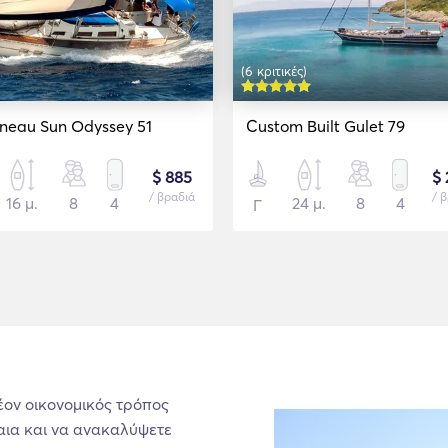
(6 κριτικές)
neau Sun Odyssey 51
Custom Built Gulet 79
$ 885
$ 
/ βραδιά
/ 
16 μ.
8
4
24 μ.
8
4
Γ
λέον οικονομικός τρόπος
αια και να ανακαλύψετε