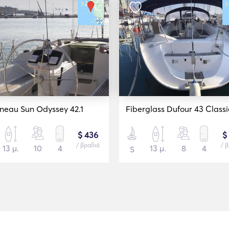
neau Sun Odyssey 42.1
Fiberglass Dufour 43 Classi
$ 436
$
/ βραδιά
/ 
13 μ.
10
4
13 μ.
8
4
S