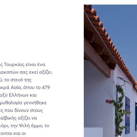
ς Τουρκίας είναι ένα
ιακοπών σας εκεί αξίζει
ύ, το στενό της
κρά Ασία, όπου το 479
ταξύ Ελλήνων και
 μυθολογία γεννήθηκε
ς που δίνουν στους
αϊβικής αξίζει να
άρι, την Ψιλή άμμο, το
ονται και οι