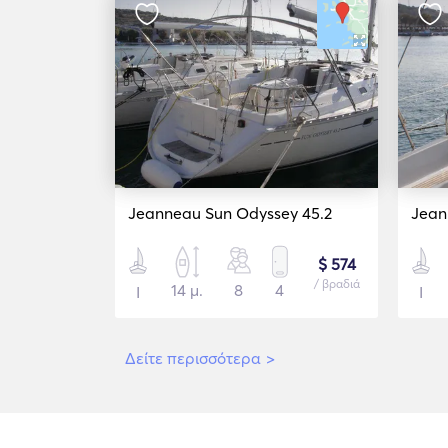
Jeanneau Sun Odyssey 45.2
Jean
$ 574
/ βραδιά
14 μ.
8
4
Ι
Ι
Δείτε περισσότερα
>