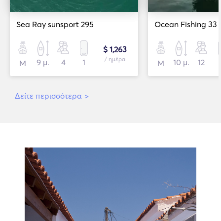
Sea Ray sunsport 295
Ocean Fishing 33
$ 1,263
/ ημέρα
9 μ.
4
1
10 μ.
12
Μ
Μ
Δείτε περισσότερα
>