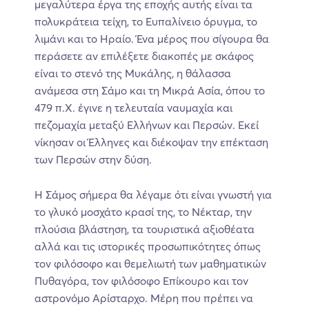
μεγαλύτερα έργα της εποχής αυτής είναι τα
πολυκράτεια τείχη, το Ευπαλίνειο όρυγμα, το
λιμάνι και το Ηραίο. Ένα μέρος που σίγουρα θα
περάσετε αν επιλέξετε διακοπές με σκάφος
είναι το στενό της Μυκάλης, η θάλασσα
ανάμεσα στη Σάμο και τη Μικρά Ασία, όπου το
479 π.Χ. έγινε η τελευταία ναυμαχία και
πεζομαχία μεταξύ Ελλήνων και Περσών. Εκεί
νίκησαν οι Έλληνες και διέκοψαν την επέκταση
των Περσών στην δύση.
Η Σάμος σήμερα θα λέγαμε ότι είναι γνωστή για
το γλυκό μοσχάτο κρασί της, το Νέκταρ, την
πλούσια βλάστηση, τα τουριστικά αξιοθέατα
αλλά και τις ιστορικές προσωπικότητες όπως
τον φιλόσοφο και θεμελιωτή των μαθηματικών
Πυθαγόρα, τον φιλόσοφο Επίκουρο και τον
αστρονόμο Αρίσταρχο. Μέρη που πρέπει να