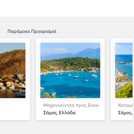
Παρόμοιοι Προορισμοί
Μηχανοκίνητα προς Ενοικίαση
Καταμα
α
Σάμος, Ελλάδα
Σάμος,