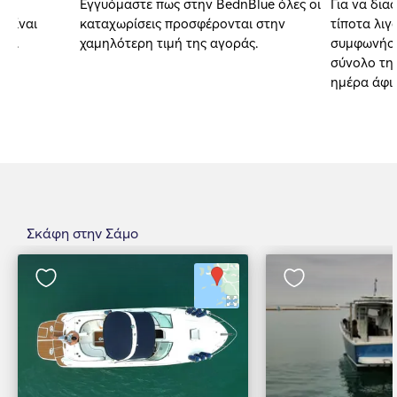
Εγγυόμαστε πως στην BednBlue όλες οι
Για να δια
 είναι
καταχωρίσεις προσφέρονται στην
τίποτα λιγ
αι.
χαμηλότερη τιμή της αγοράς.
συμφωνήσα
σύνολο της
ημέρα άφι
Σκάφη στην Σάμο