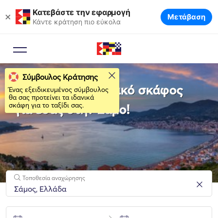
Κατεβάστε την εφαρμογή
×
Μετάβαση
Κάντε κράτηση πιο εύκολα
Σύμβουλος Κράτησης
Νοικιάστε το ιδανικό σκάφος
Ένας εξειδικευμένος σύμβουλος
θα σας προτείνει τα ιδανικά
σκάφη για το ταξίδι σας.
για εσάς στην Σάμο!
Τοποθεσία αναχώρησης