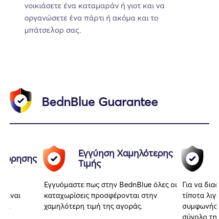
νοικιάσετε ένα καταμαράν ή γιοτ και να
οργανώσετε ένα πάρτι ή ακόμα και το
μπάτσελορ σας.
BednBlue Guarantee
Εγγύηση Χαμηλότερης
αχώρησης
Τιμής
Εγγυόμαστε πως στην BednBlue όλες οι
Για να δια
 είναι
καταχωρίσεις προσφέρονται στην
τίποτα λιγ
αι.
χαμηλότερη τιμή της αγοράς.
συμφωνήσα
σύνολο της