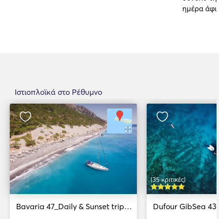
ημέρα άφι
Ιστιοπλοϊκά στο Ρέθυμνο
(35 κριτικές)
Bavaria 47_Daily & Sunset trip on South Coasts of Crete
Dufour GibSea 43