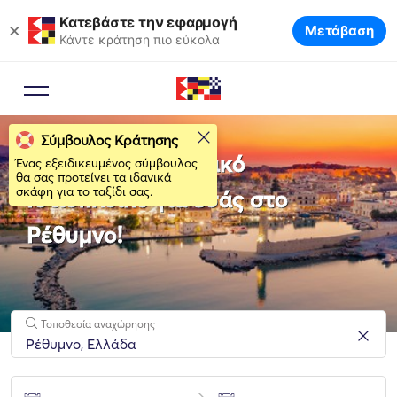
Κατεβάστε την εφαρμογή
×
Μετάβαση
Κάντε κράτηση πιο εύκολα
Σύμβουλος Κράτησης
Νοικιάστε το ιδανικό
Ένας εξειδικευμένος σύμβουλος
θα σας προτείνει τα ιδανικά
σκάφη για το ταξίδι σας.
Ιστιοπλοϊκό για εσάς στο
Ρέθυμνο!
Τοποθεσία αναχώρησης