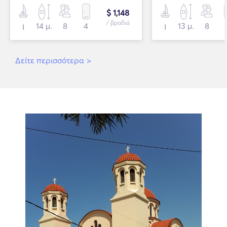
$ 1,148
/ βραδιά
14 μ.
8
4
13 μ.
8
Ι
Ι
Δείτε περισσότερα
>