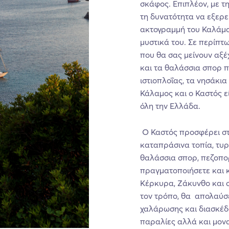
σκάφος. Επιπλέον, με τ
τη δυνατότητα να εξερε
ακτογραμμή του Καλάμου
μυστικά του. Σε περίπτ
που θα σας μείνουν αξέ
και τα θαλάσσια σπορ π
ιστιοπλοΐας, τα νησάκι
Κάλαμος και ο Καστός ε
όλη την Ελλάδα.
Ο Καστός προσφέρει στ
καταπράσινα τοπία, τυ
θαλάσσια σπορ, πεζοπορ
πραγματοποιήσετε και κ
Κέρκυρα, Ζάκυνθο και σ
τον τρόπο, θα απολαύσε
χαλάρωσης και διασκέδ
παραλίες αλλά και μον