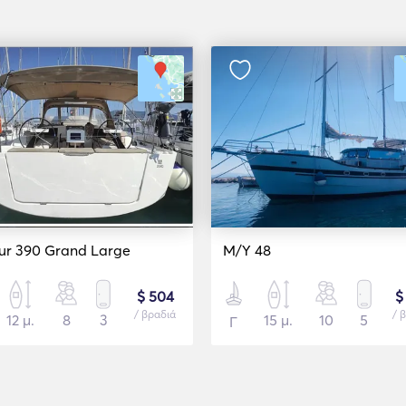
ur 390 Grand Large
M/Y 48
$ 504
$
/ βραδιά
/ 
12 μ.
8
3
15 μ.
10
5
Γ