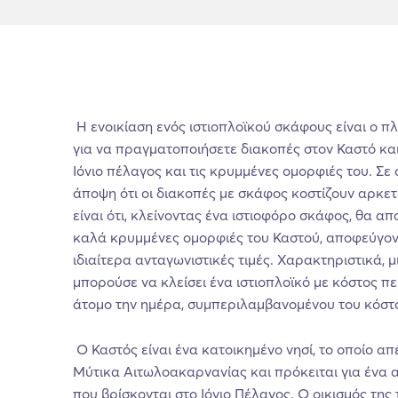
Η ενοικίαση ενός ιστιοπλοϊκού σκάφους είναι ο π
για να πραγματοποιήσετε διακοπές στον Καστό κα
Ιόνιο πέλαγος και τις κρυμμένες ομορφιές του. Σε 
άποψη ότι οι διακοπές με σκάφος κοστίζουν αρκε
είναι ότι, κλείνοντας ένα ιστιοφόρο σκάφος, θα 
καλά κρυμμένες ομορφιές του Καστού, αποφεύγον
ιδιαίτερα ανταγωνιστικές τιμές. Χαρακτηριστικά, 
μπορούσε να κλείσει ένα ιστιοπλοϊκό με κόστος π
άτομο την ημέρα, συμπεριλαμβανομένου του κόστο
Ο Καστός είναι ένα κατοικημένο νησί, το οποίο απέ
Μύτικα Αιτωλοακαρνανίας και πρόκειται για ένα 
που βρίσκονται στο Ιόνιο Πέλαγος. Ο οικισμός της