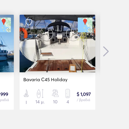
Next
(2 κριτικές)
Bavaria C45 Holiday
Bavaria Cr
 999
$ 1,097
βραδιά
/ βραδιά
14 μ.
10
4
15 μ.
Ι
Ι