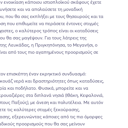
ην ενοικίαση κάποιου ιστιοπλοϊκού σκάφους έχετε
υνήσετε και να απολαύσετε τη μοναδική
, που θα σας εκπλήξει με τους θησαυρούς και τα
ωση που επιθυμείτε να περάσετε έντονες στιγμές
χαστες, ο καλύτερος τρόπος είναι οι καταδύσεις
ου θα σας μαγέψουν. Για τους λάτρεις της
α της Λευκάδας, η Πριγκηπόνησα, το Μεγανήσι, ο
ίναι από τους πιο αγαπημένους προορισμούς σε
ον επισκέπτη έναν εκρηκτικό συνδυασμό:
ρκουάζ νερά και δραστηριότητες όπως καταδύσεις,
ία και ποδήλατο. Φυσικά, μπορείτε και να
ρουαζιέρες στα διπλανά νησιά (Ιθάκη, Κεφαλονιά,
τους Παξούς), με άνεση και πολυτέλεια. Με αυτόν
τε τις καλύτερες στιγμές ξεκούρασης,
ασης, εξερευνώντας κάποιες από τις πιο όμορφες
αδικούς προορισμούς που θα σας μείνουν