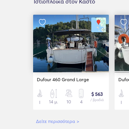
Ιστιοπλοϊκά στον Καστό
Dufour 460 Grand Large
Dufo
$ 563
/ βραδιά
14 μ.
10
4
Ι
Ι
Δείτε περισσότερα
>