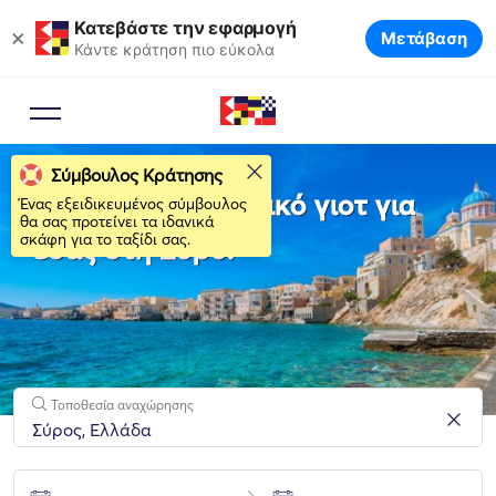
Κατεβάστε την εφαρμογή
×
Μετάβαση
Κάντε κράτηση πιο εύκολα
Σύμβουλος Κράτησης
Νοικιάστε το ιδανικό γιοτ για
Ένας εξειδικευμένος σύμβουλος
θα σας προτείνει τα ιδανικά
σκάφη για το ταξίδι σας.
εσάς στη Σύρο!
Τοποθεσία αναχώρησης