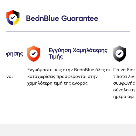
BednBlue Guarantee
Εγγύηση Χαμηλότερης
αχώρησης
Τιμής
Εγγυόμαστε πως στην BednBlue όλες οι
Για να δια
 είναι
καταχωρίσεις προσφέρονται στην
τίποτα λιγ
αι.
χαμηλότερη τιμή της αγοράς.
συμφωνήσα
σύνολο της
ημέρα άφι