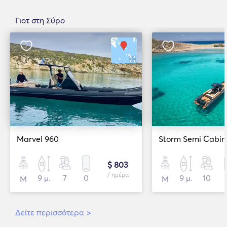
Γιοτ στη Σύρο
Marvel 960
Storm Semi Cabin
$ 803
/ ημέρα
9 μ.
7
0
9 μ.
10
Μ
Μ
Δείτε περισσότερα
>