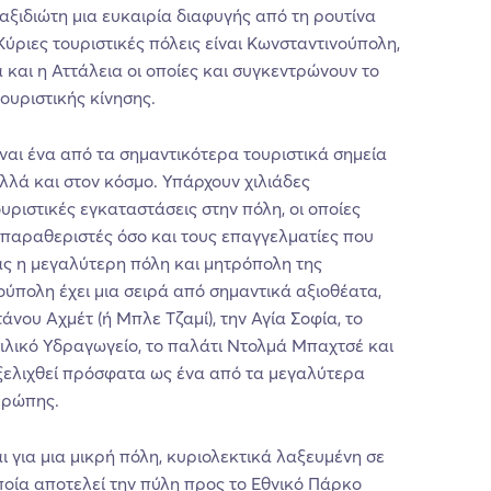
ξιδιώτη μια ευκαιρία διαφυγής από τη ρουτίνα
Κύριες τουριστικές πόλεις είναι Κωνσταντινούπολη,
 και η Αττάλεια οι οποίες και συγκεντρώνουν το
ουριστικής κίνησης.
αι ένα από τα σημαντικότερα τουριστικά σημεία
αλλά και στον κόσμο. Υπάρχουν χιλιάδες
υριστικές εγκαταστάσεις στην πόλη, οι οποίες
 παραθεριστές όσο και τους επαγγελματίες που
ας η μεγαλύτερη πόλη και μητρόπολη της
ούπολη έχει μια σειρά από σημαντικά αξιοθέατα,
άνου Αχμέτ (ή Μπλε Τζαμί), την Αγία Σοφία, το
σιλικό Υδραγωγείο, το παλάτι Ντολμά Μπαχτσέ και
ξελιχθεί πρόσφατα ως ένα από τα μεγαλύτερα
υρώπης.
 για μια μικρή πόλη, κυριολεκτικά λαξευμένη σε
ποία αποτελεί την πύλη προς το Εθνικό Πάρκο