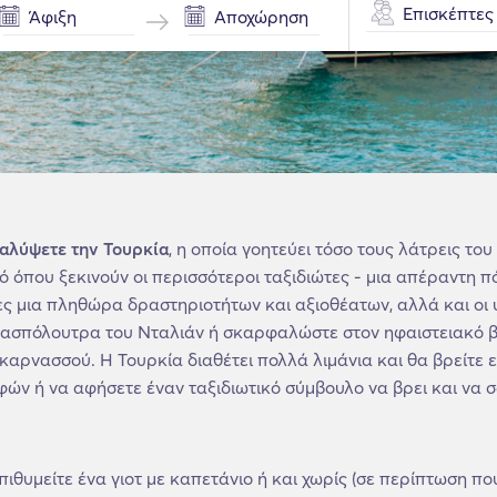
Επισκέπτες
καλύψετε την Τουρκία
, η οποία γοητεύει τόσο τους λάτρεις το
ό όπου ξεκινούν οι περισσότεροι ταξιδιώτες - μια απέραντη π
ες μια πληθώρα δραστηριοτήτων και αξιοθέατων, αλλά και οι
λασπόλουτρα του Νταλιάν ή σκαρφαλώστε στον ηφαιστειακό βρ
αρνασσού. Η Τουρκία διαθέτει πολλά λιμάνια και θα βρείτε εύ
ών ή να αφήσετε έναν ταξιδιωτικό σύμβουλο να βρει και να σα
επιθυμείτε ένα γιοτ με καπετάνιο ή και χωρίς (σε περίπτωση π