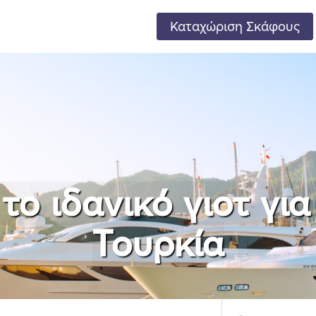
Καταχώριση Σκάφους
το ιδανικό γιοτ γι
Τουρκία