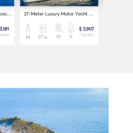
22 Meter 4 Cabin Trawler Spacious Motor Yacht
27-Meter Luxury Motor Yacht with Female Crew
3,181
$ 3,907
βραδιά
/ βραδιά
27 μ.
10
5
17 μ.
Μ
Μ