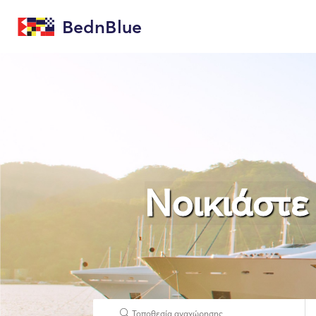
BednBlue
Νοικιάστε 
Τοποθεσία αναχώρησης