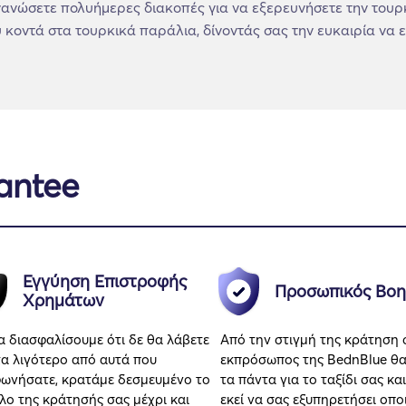
ργανώσετε πολυήμερες διακοπές για να εξερευνήσετε την τουρ
ύ κοντά στα τουρκικά παράλια, δίνοντάς σας την ευκαιρία να 
antee
Εγγύηση Επιστροφής
Προσωπικός Βοη
Χρημάτων
να διασφαλίσουμε ότι δε θα λάβετε
Από την στιγμή της κράτηση 
τα λιγότερο από αυτά που
εκπρόσωπος της BednBlue θα
ωνήσατε, κρατάμε δεσμευμένο το
τα πάντα για το ταξίδι σας και
λο της κράτησής σας μέχρι και
εκεί να σας εξυπηρετήσει οπ