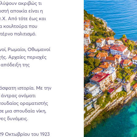
αλύψουν ακριβώς τι
τή αποικία είναι η
.Χ. Από τότε έως και
ια κουλτούρα που
τέρνο πολιτισμό.
νοί, Ρωμαίοι, Οθωμανοί
χής. Αρχαίες περιοχές
 απόδειξη της
ρόσφατη ιστορία. Με την
 άντρας ονόματι
σπουδαίος οραματιστής
ε μια σπουδαία νίκη,
ες δυνάμεις.
29 Οκτωβρίου του 1923