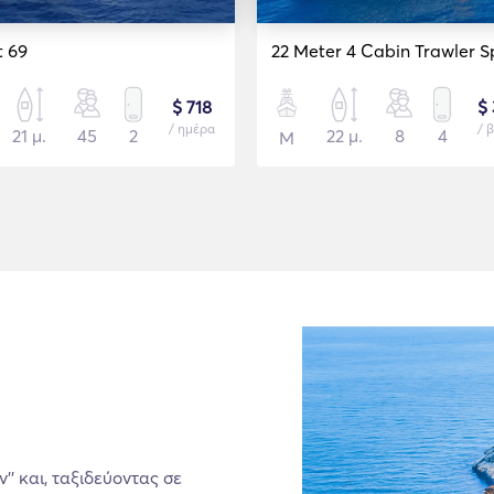
t 69
$ 718
$ 
/ ημέρα
/ 
21 μ.
45
2
22 μ.
8
4
Μ
’’ και, ταξιδεύοντας σε