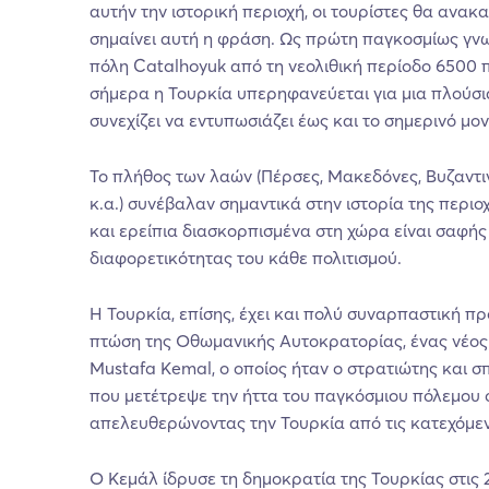
αυτήν την ιστορική περιοχή, οι τουρίστες θα ανακ
σημαίνει αυτή η φράση. Ως πρώτη παγκοσμίως γνωσ
πόλη Catalhoyuk από τη νεολιθική περίοδο 6500 π
σήμερα η Τουρκία υπερηφανεύεται για μια πλούσ
συνεχίζει να εντυπωσιάζει έως και το σημερινό μον
Το πλήθος των λαών (Πέρσες, Μακεδόνες, Βυζαντι
κ.α.) συνέβαλαν σημαντικά στην ιστορία της περιο
και ερείπια διασκορπισμένα στη χώρα είναι σαφής
διαφορετικότητας του κάθε πολιτισμού.
Η Τουρκία, επίσης, έχει και πολύ συναρπαστική π
πτώση της Οθωμανικής Αυτοκρατορίας, ένας νέος
Mustafa Kemal, ο οποίος ήταν ο στρατιώτης και 
που μετέτρεψε την ήττα του παγκόσμιου πόλεμου σ
απελευθερώνοντας την Τουρκία από τις κατεχόμεν
Ο Κεμάλ ίδρυσε τη δημοκρατία της Τουρκίας στις 