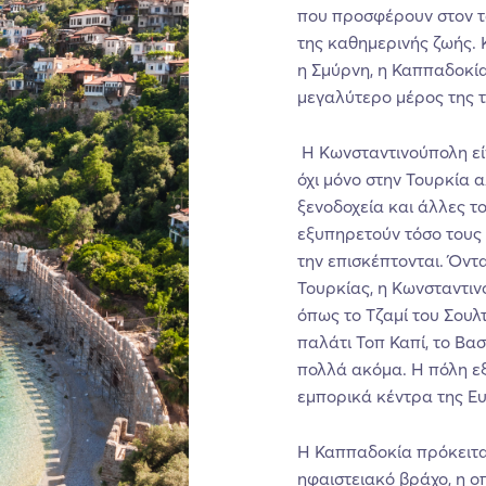
που προσφέρουν στον τα
της καθημερινής ζωής. 
η Σμύρνη, η Καππαδοκία
μεγαλύτερο μέρος της τ
Η Κωνσταντινούπολη είν
όχι μόνο στην Τουρκία 
ξενοδοχεία και άλλες το
εξυπηρετούν τόσο τους
την επισκέπτονται. Όντ
Τουρκίας, η Κωνσταντιν
όπως το Τζαμί του Σουλτ
παλάτι Τοπ Καπί, το Βα
πολλά ακόμα. Η πόλη ε
εμπορικά κέντρα της Ε
Η Καππαδοκία πρόκειται
ηφαιστειακό βράχο, η ο