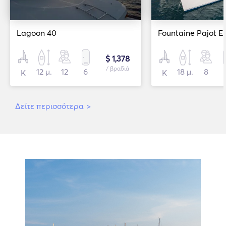
Lagoon 40
$ 1,378
/ βραδιά
12 μ.
12
6
18 μ.
8
Κ
Κ
Δείτε περισσότερα
>