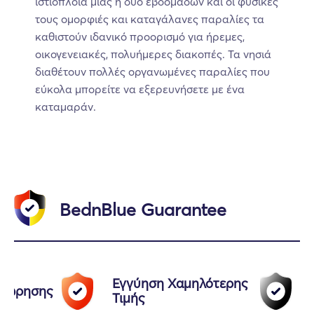
ιστιοπλοΐα μιας ή δύο εβδομάδων και οι φυσικές
τους ομορφιές και καταγάλανες παραλίες τα
καθιστούν ιδανικό προορισμό για ήρεμες,
οικογενειακές, πολυήμερες διακοπές. Τα νησιά
διαθέτουν πολλές οργανωμένες παραλίες που
εύκολα μπορείτε να εξερευνήσετε με ένα
καταμαράν.
BednBlue Guarantee
Εγγύηση Χαμηλότερης
αχώρησης
Τιμής