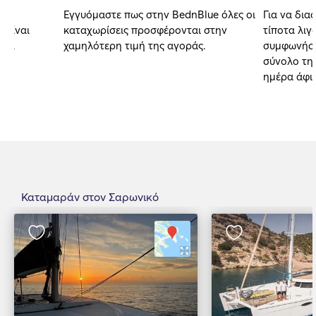
Εγγυόμαστε πως στην BednBlue όλες οι
Για να δια
 είναι
καταχωρίσεις προσφέρονται στην
τίποτα λιγ
αι.
χαμηλότερη τιμή της αγοράς.
συμφωνήσα
σύνολο της
ημέρα άφι
Καταμαράν στον Σαρωνικό