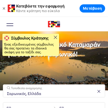
Κατεβάστε την εφαρμογή
×
Μετάβαση
Κάντε κράτηση πιο εύκολα
Σύμβουλος Κράτησης
Νοικιάστε το ιδανικό Καταμαράν
Ένας εξειδικευμένος σύμβουλος
θα σας προτείνει τα ιδανικά
σκάφη για το ταξίδι σας.
για εσάς στον Σαρωνικό!
Τοποθεσία αναχώρησης