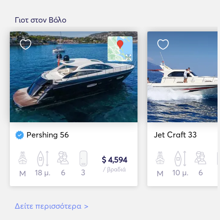
Γιοτ στον Βόλο
Pershing 56
Jet Craft 33
$ 4,594
/ βραδιά
18 μ.
6
3
10 μ.
6
Μ
Μ
Δείτε περισσότερα
>