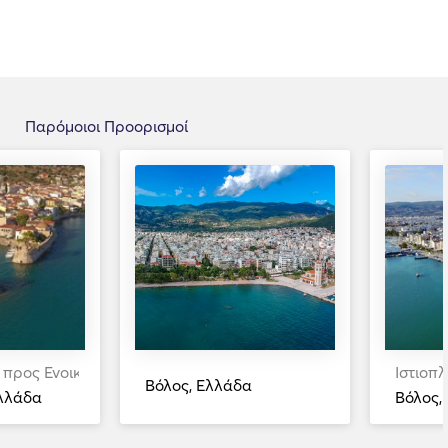
Παρόμοιοι Προορισμοί
 προς Ενοικίαση
Ιστιοπ
Βόλος, Ελλάδα
λλάδα
Βόλος,