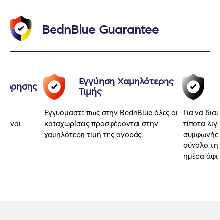
BednBlue Guarantee
Εγγύηση Χαμηλότερης
αχώρησης
Τιμής
Εγγυόμαστε πως στην BednBlue όλες οι
Για να δια
 είναι
καταχωρίσεις προσφέρονται στην
τίποτα λιγ
αι.
χαμηλότερη τιμή της αγοράς.
συμφωνήσα
σύνολο της
ημέρα άφι