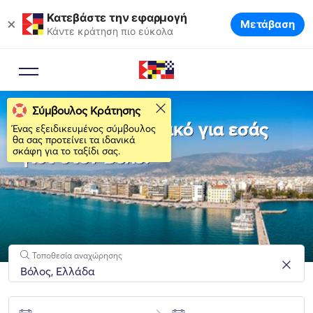
Κατεβάστε την εφαρμογή
×
Μετάβαση
Κάντε κράτηση πιο εύκολα
Σύμβουλος Κράτησης
Νοικιάστε το ιδανικό για εσάς
Ένας εξειδικευμένος σύμβουλος
θα σας προτείνει τα ιδανικά
σκάφη για το ταξίδι σας.
γιοτ στον Βόλο!
Τοποθεσία αναχώρησης