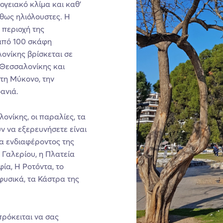
ογειακό κλίμα και καθ’
ήθως ηλιόλουστες. Η
 περιοχή της
 από 100 σκάφη
ονίκης βρίσκεται σε
 Θεσσαλονίκης και
 τη Μύκονο, την
ανιά.
ονίκης, οι παραλίες, τα
ν να εξερευνήσετε είναι
α ενδιαφέροντος της
 Γαλερίου, η Πλατεία
φία, Η Ροτόντα, το
φυσικά, τα Κάστρα της
πρόκειται να σας