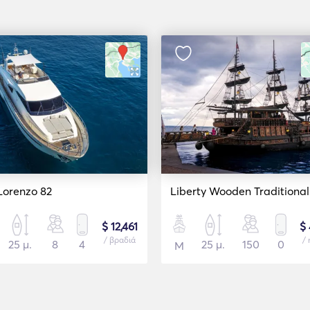
Lorenzo 82
$ 12,461
$ 
/ βραδιά
/
25 μ.
8
4
25 μ.
150
0
Μ