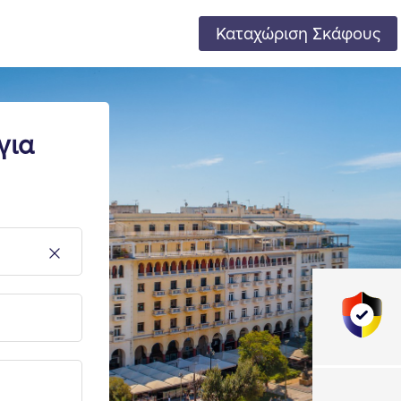
Καταχώριση Σκάφους
για