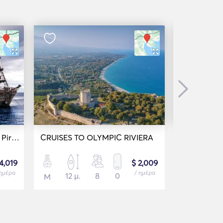
Next
Liberty Wooden Traditional Pirate Ship (4 hours)
CRUISES TO OLYMPIC RIVIERA
4,019
$ 2,009
 ημέρα
/ ημέρα
12 μ.
8
0
12 μ.
Μ
Μ