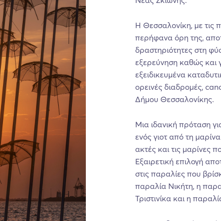
Νέας Σκιώνης.
Η Θεσσαλονίκη, με τις 
περήφανα όρη της, αποτ
δραστηριότητες στη φύσ
εξερεύνηση καθώς και γ
εξειδικευμένα καταδυτι
ορεινές διαδρομές, can
Δήμου Θεσσαλονίκης.
Μια ιδανική πρόταση γι
ενός γιοτ από τη μαρίν
ακτές και τις μαρίνες 
Εξαιρετική επιλογή αποτ
στις παραλίες που βρίσ
παραλία Νικήτη, η παρ
Τριστινίκα και η παραλί