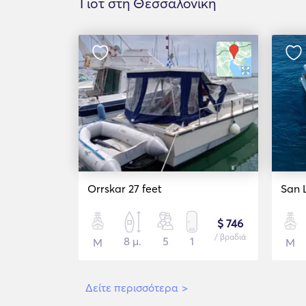
Γιοτ στη Θεσσαλονίκη
Orrskar 27 feet
San 
$ 746
/ βραδιά
8 μ.
5
1
Μ
Μ
Δείτε περισσότερα
>