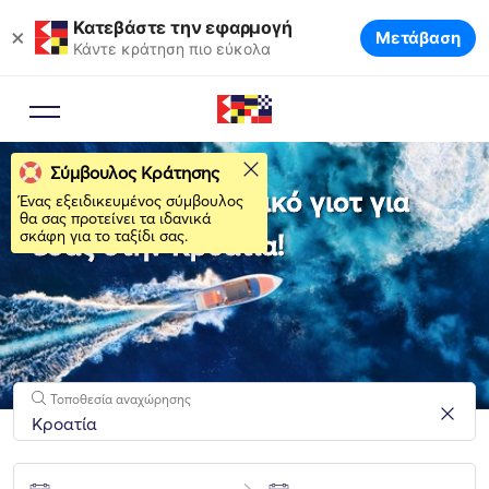
Κατεβάστε την εφαρμογή
×
Μετάβαση
Κάντε κράτηση πιο εύκολα
Σύμβουλος Κράτησης
Νοικιάστε το ιδανικό γιοτ για
Ένας εξειδικευμένος σύμβουλος
θα σας προτείνει τα ιδανικά
σκάφη για το ταξίδι σας.
εσάς στην Κροατία!
Τοποθεσία αναχώρησης