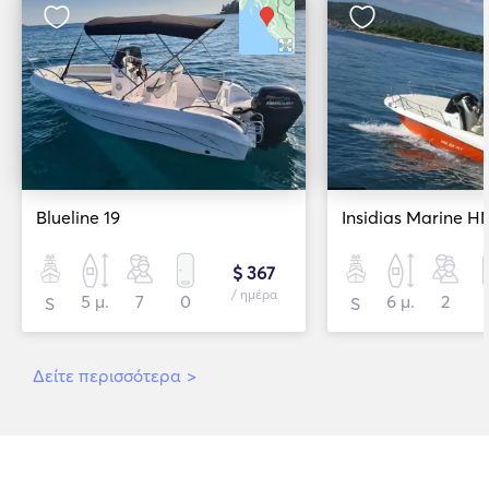
Blueline 19
Insidias Marine H
$ 367
/ ημέρα
5 μ.
7
0
6 μ.
2
S
S
Δείτε περισσότερα
>