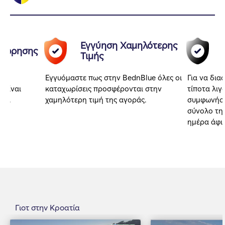
Εγγύηση Χαμηλότερης
αχώρησης
Τιμής
Εγγυόμαστε πως στην BednBlue όλες οι
Για να δια
 είναι
καταχωρίσεις προσφέρονται στην
τίποτα λιγ
αι.
χαμηλότερη τιμή της αγοράς.
συμφωνήσα
σύνολο της
ημέρα άφι
Γιοτ στην Κροατία