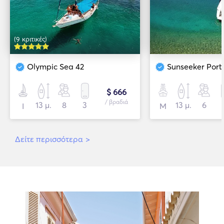
(9 κριτικές)
Olympic Sea 42
Sunseeker Port
$ 666
/ βραδιά
13 μ.
8
3
13 μ.
6
Ι
Μ
Δείτε περισσότερα
>