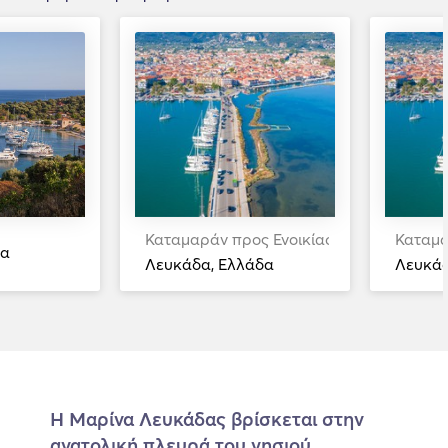
Καταμαράν προς Ενοικίαση
Καταμα
δα
Λευκάδα, Ελλάδα
Λευκάδ
Η Μαρίνα Λευκάδας βρίσκεται στην
ανατολική πλευρά του νησιού,