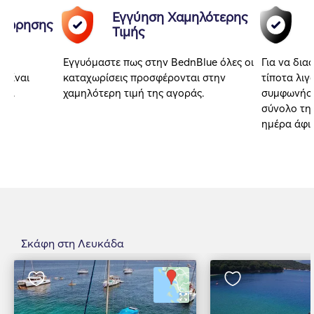
Εγγύηση Χαμηλότερης
αχώρησης
Τιμής
Εγγυόμαστε πως στην BednBlue όλες οι
Για να δια
 είναι
καταχωρίσεις προσφέρονται στην
τίποτα λιγ
αι.
χαμηλότερη τιμή της αγοράς.
συμφωνήσα
σύνολο της
ημέρα άφι
Σκάφη στη Λευκάδα