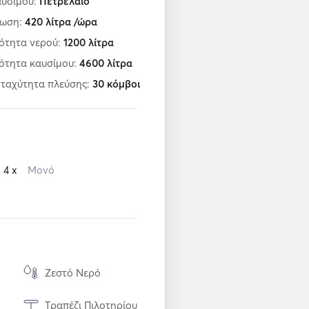
αυσίμου:
Πετρέλαιο
λωση:
420
λίτρα /ώρα
ότητα νερού:
1200
λίτρα
ότητα καυσίμου:
4600
λίτρα
 ταχύτητα πλεύσης:
30
κόμβοι
4 x
Μονό
Ζεστό Νερό
Τραπέζι Πιλοτηρίου