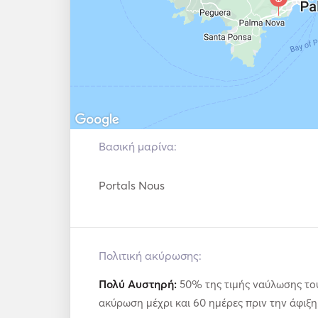
Engines: 2 x 1,360 MAN V12. 

Fuel: Diesel. 

Max. Guests: 10 persons daycharter / 8 pax o
Βασική μαρίνα:
Portals Nous
Πολιτική ακύρωσης:
Πολύ Αυστηρή:
50% της τιμής ναύλωσης του
ακύρωση μέχρι και 60 ημέρες πριν την άφιξη