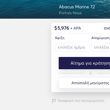
Abacus Marine 72
Portals Nous
$
5,976
αν
+ APA
Άφιξη
Αποχώρηση
Αίτημα για κράτησ
ή
Αποστολή μηνύματος
Αναφορά της καταχώρησης