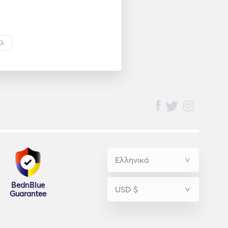
ίλ
BednBlue
Guarantee