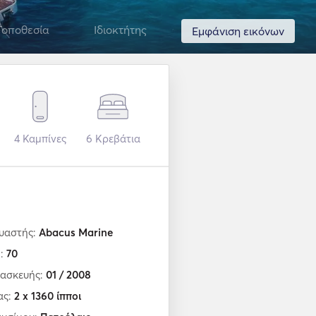
Τοποθεσία
Ιδιοκτήτης
Εμφάνιση εικόνων
4
Καμπίνες
6
Κρεβάτια
υαστής:
Abacus Marine
ο:
70
τασκευής:
01 / 2008
ας:
2 x 1360 ίπποι