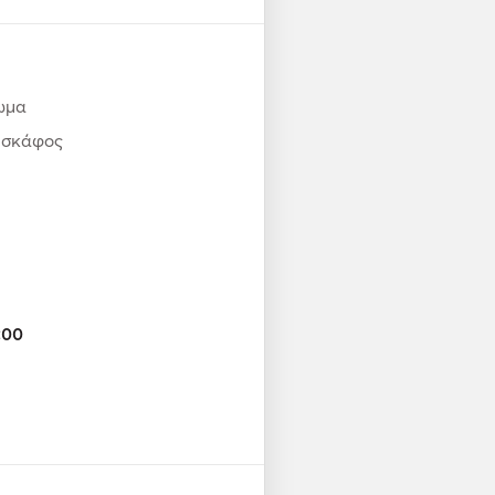
ωμα
ο σκάφος
:00