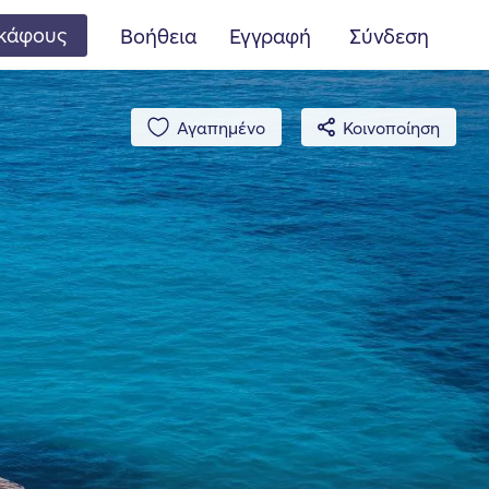
κάφους
Βοήθεια
Εγγραφή
Σύνδεση
Αγαπημένο
Κοινοποίηση