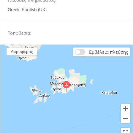
Γλώσσες πληρώματος:
Ηλιακά Πανελ
Καλάμια Ψαρέματος
Ιδανικό για ζευγάρια, οικογένειες ή μικρές παρέες, το 
Greek, English (UK)
sealine s37 προσφέρει μια πολυτελή αλλά αυθεντική 
εμπειρία στη θάλασσα, προσαρμοσμένη πλήρως στις 
επιθυμίες των επισκεπτών. 
Τοποθεσία:
Εμβέλεια πλεύσης
Δορυφόρος