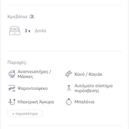
Έτος κατασκευής:
06 / 2024
Κινητήρας:
2 x 230 ίπποι
Κρεβάτια: (
3
)
Τύπος καυσίμου:
Πετρέλαιο
3 x
Διπλό
Κατανάλωση:
90
λίτρα /ώρα
Χωρητικότητα νερού:
515
λίτρα
Χωρητικότητα καυσίμου:
699
λίτρα
Μέγιστη ταχύτητα πλεύσης:
32
κόμβοι
Παροχές:
Αναπνευστήρες /
Κανό / Καγιάκ
Μάσκες
Αυτόματο σύστημα
Ψαροντούφεκο
πυρόσβεσης
Ηλεκτρική Άγκυρα
Μπαλόνια
+ περισσότερα
Πιστόλι φωτοβολίδας
Χάρτες
Γεννήτρια
Κλιματισμός