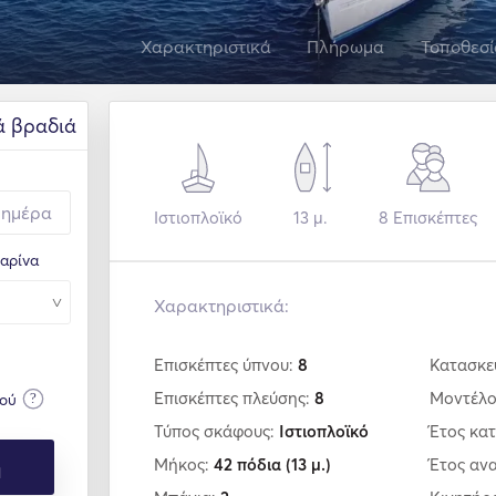
Χαρακτηριστικά
Πλήρωμα
Τοποθεσί
ά βραδιά
Ιστιοπλοϊκό
13 μ.
8
Επισκέπτες
μαρίνα
Χαρακτηριστικά:
Επισκέπτες ύπνου:
8
Κατασκε
Επισκέπτες πλεύσης:
8
Μοντέλ
?
μού
Τύπος σκάφους:
Ιστιοπλοϊκό
Έτος κα
η
Μήκος:
42 πόδια
(13 μ.)
Έτος αν