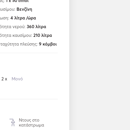
ας:
1 x 50 ίπποι
αυσίμου:
Βενζίνη
λωση:
4
λίτρα /ώρα
ότητα νερού:
360
λίτρα
ότητα καυσίμου:
210
λίτρα
 ταχύτητα πλεύσης:
9
κόμβοι
2 x
Μονό
Ντους στο
κατάστρωμα