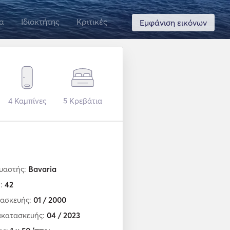
α
Ιδιοκτήτης
Κριτικές
Εμφάνιση εικόνων
4
Καμπίνες
5
Κρεβάτια
υαστής:
Bavaria
ο:
42
τασκευής:
01 / 2000
ακατασκευής:
04 / 2023