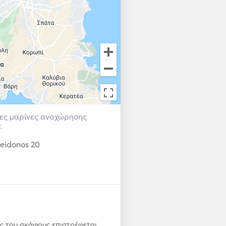
 of experience, who has the 
s. 

μες μαρίνες αναχώρησης
:
seidonos 20
ς του σκάφους επιστρέφεται