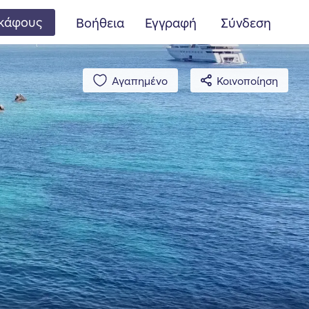
κάφους
Βοήθεια
Εγγραφή
Σύνδεση
Αγαπημένο
Κοινοποίηση