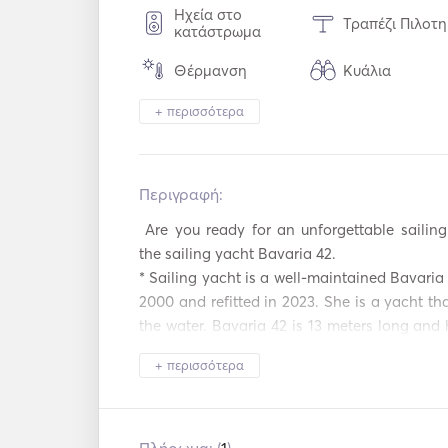
Ηχεία στο
Τραπέζι Πιλοτη
κατάστρωμα
Θέρμανση
Κυάλια
Ηλεκτρική
Σύστημα
+ περισσότερα
Τουαλέτα
Ασφαλείας
Ψυγείο
Φούρνος
Περιγραφή:   
Ασύρματο Δίκτ
Μαγειρικές Εστίες
WiFi
 Are you ready for an unforgettable sailing vacation? Welcome aboard 
the sailing yacht Bavaria 42. 

Mp3 Player / Radio
Ηλιακά Πανελ
/ CD
* Sailing yacht is a well-maintained Bavaria 
2000 and refitted in 2023. She is a yacht tha
Φουσκωτές
Καλάμια
Κουλούρες
Ψαρέματος
the water. Bavaria 42 is 13 meters long and 
saloon and a kitchen. She also comes tog
Κανό / Καγιάκ
AIS / NAVTEX
+ περισσότερα
professional skipper. For a day trips, 
accommodated, whereas for a long stay, 6 
Αυτόματος Πιλότος
Ηλεκτρική Άγκ
sleep overnight. 

We wish your stay on Bavaria 42 to be a r
Πιστόλι