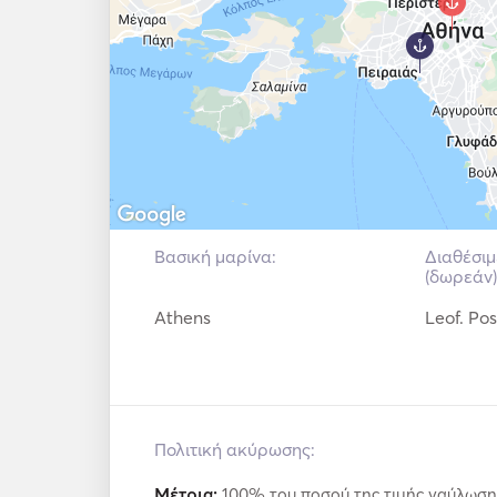
⚓ And a professional skipper with 20 years
skills to manage all types of seaworthy vessel
Βασική μαρίνα:
Διαθέσι
(δωρεάν)
Athens
Leof. Po
Πολιτική ακύρωσης:
Μέτρια:
100% του ποσού της τιμής ναύλωση