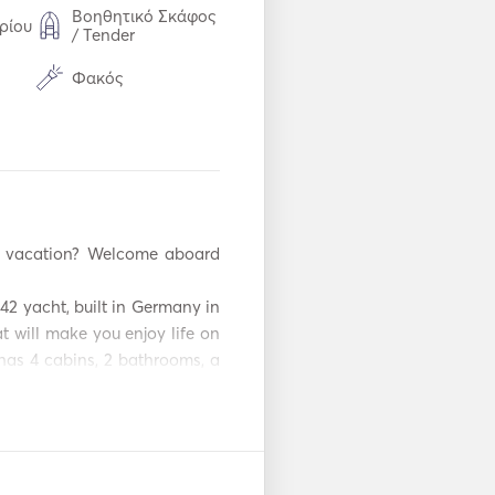
Βοηθητικό Σκάφος
ρίου
/ Tender
Φακός
Καταψύκτης
Μαχαιροπίρουνα /
Ποτήρια / Πιάτα
υο
Σύνδεση USB
Ανορθωτής Τάσης
42 yacht, built in Germany in 
t will make you enjoy life on 
Αναπνευστήρες /
Μάσκες
has 4 cabins, 2 bathrooms, a 
ether with an experienced 
Αυτόματο σύστημα
πυρόσβεσης
up to 9 passengers can be 
passengers can comfortably 
υρα
Μπαλόνια
omantic adventure and that 
Πυροσβεστήρες