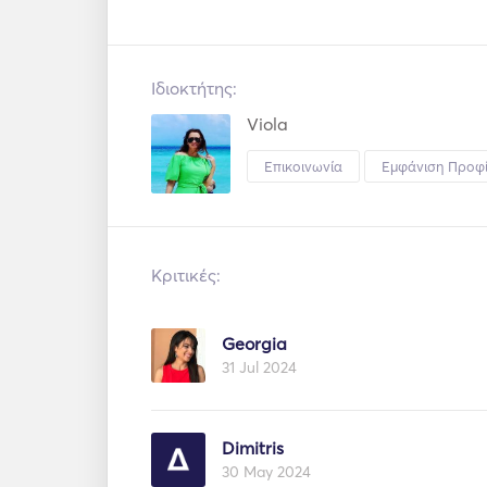
Ιδιοκτήτης:
Viola
Επικοινωνία
Εμφάνιση Προφ
Κριτικές:
Georgia
31 Jul 2024
Dimitris
30 May 2024