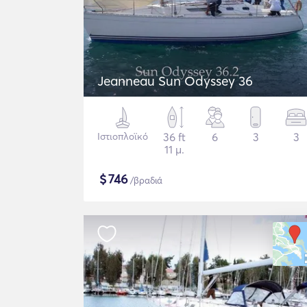
Jeanneau Sun Odyssey 36
Ιστιοπλοϊκό
36 ft
6
3
3
11 μ.
$
746
/βραδιά