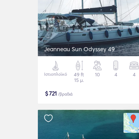
Jeanneau Sun Odyssey 49
Ιστιοπλοϊκό
49 ft
10
4
4
15 μ.
$
721
/βραδιά