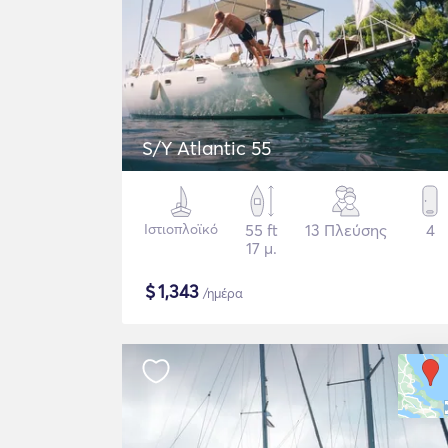
S/Y Atlantic 55
Ιστιοπλοϊκό
55 ft
13 Πλεύσης
4
17 μ.
$
1,343
/ημέρα