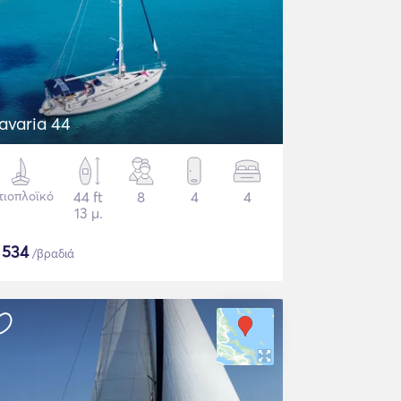
avaria 44
τιοπλοϊκό
44 ft
8
4
4
13 μ.
$
534
/βραδιά