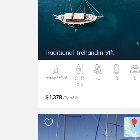
Traditional Trehandiri 51ft
Ιστιοπλοϊκό
51 ft
10
3
5
16 μ.
$
1,378
/βραδιά