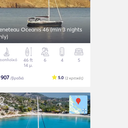
eneteau Oceanis 46 (min 3 nights
nly)
τιοπλοϊκό
46 ft
6
4
5
14 μ.
$
907
5.0
/βραδιά
(2
κριτικές
)