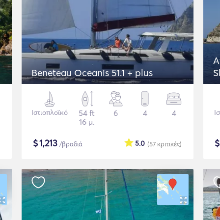
A
Beneteau Oceanis 51.1 + plus
S
Ιστιοπλοϊκό
54 ft
6
4
4
Ι
16 μ.
$
1,213
5.0
/βραδιά
(57
κριτικές
)