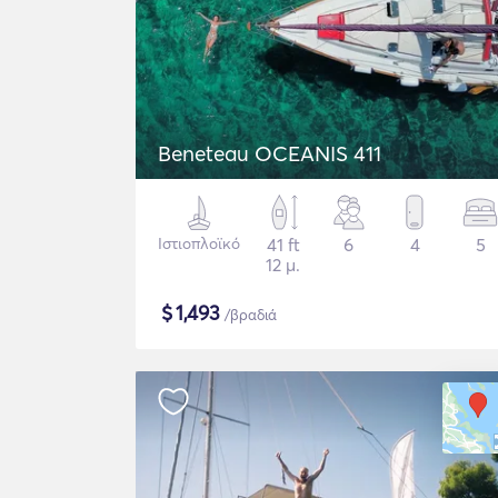
Beneteau OCEANIS 411
Ιστιοπλοϊκό
41 ft
6
4
5
12 μ.
$
1,493
/βραδιά