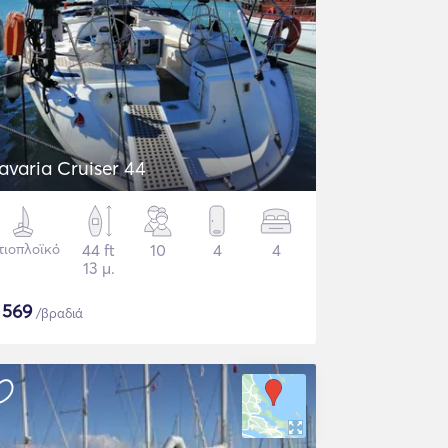
avaria Cruiser 44
τιοπλοϊκό
44 ft
10
4
4
13 μ.
$
569
/βραδιά