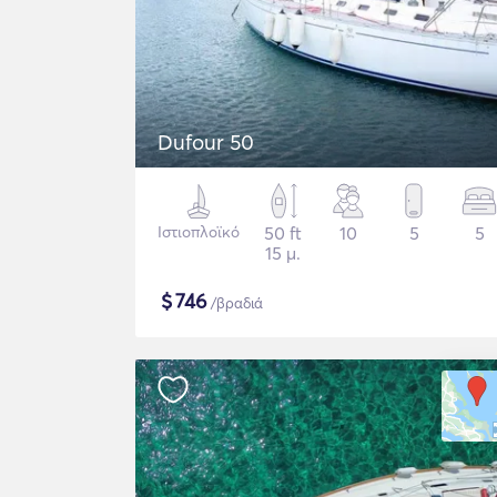
Dufour 50
Ιστιοπλοϊκό
50 ft
10
5
5
15 μ.
$
746
/βραδιά