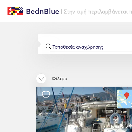
BednBlue
| Στην τιμή περιλαμβάνεται
Φίλτρα