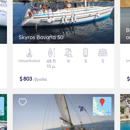
B
Skyros Bavaria 50
o
Ιστιοπλοϊκό
48 ft
9
5
5
Ισ
15 μ.
$
803
/βραδιά