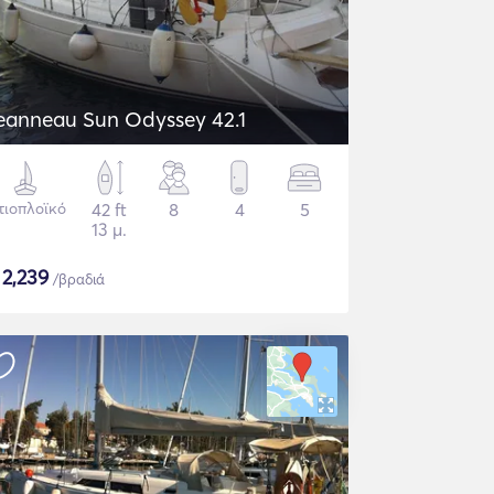
eanneau Sun Odyssey 42.1
τιοπλοϊκό
42 ft
8
4
5
13 μ.
$
2,239
/βραδιά