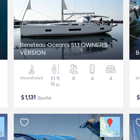
Beneteau Oceanis 51.1 OWNER'S
VERSION
B
Ιστιοπλοϊκό
51 ft
8
4
4
Ισ
16 μ.
$
1,131
/βραδιά