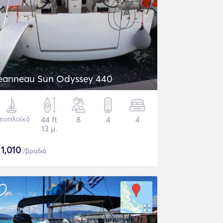
eanneau Sun Odyssey 440
τιοπλοϊκό
44 ft
8
4
4
13 μ.
$
1,010
/βραδιά