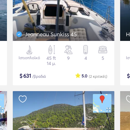
Jeanneau Sunkiss 45
H
Ιστιοπλοϊκό
45 ft
9
4
5
Ισ
14 μ.
$
631
5.0
/βραδιά
(2
κριτικές
)