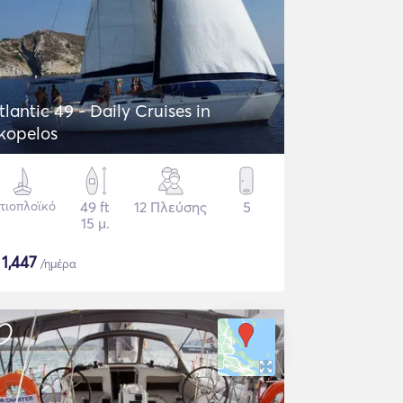
tlantic 49 - Daily Cruises in
kopelos
στιοπλοϊκό
49 ft
12 Πλεύσης
5
15 μ.
$
1,447
/ημέρα