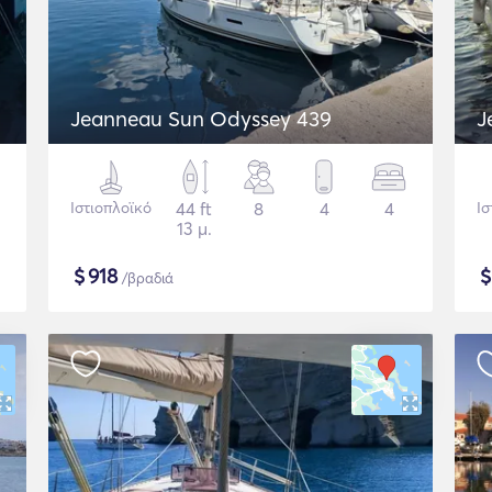
Jeanneau Sun Odyssey 439
J
Ιστιοπλοϊκό
44 ft
8
4
4
Ισ
13 μ.
$
918
/βραδιά