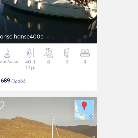
anse hanse400e
τιοπλοϊκό
40 ft
8
3
4
12 μ.
$
689
/βραδιά