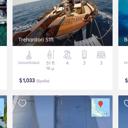
Trehantori 51ft
B
Ιστιοπλοϊκό
51 ft
4
3
3
Ισ
16 μ.
$
1,033
/βραδιά