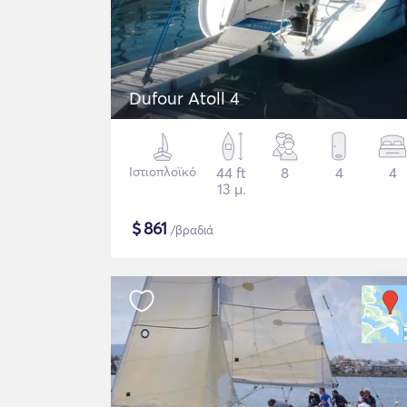
Dufour Atoll 4
Ιστιοπλοϊκό
44 ft
8
4
4
13 μ.
$
861
/βραδιά