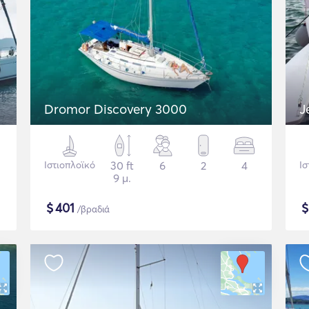
Dromor Discovery 3000
J
Ιστιοπλοϊκό
30 ft
6
2
4
Ισ
9 μ.
$
401
/βραδιά