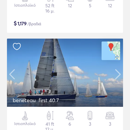
Ιστιοπλοϊκό
52 ft
12
5
12
16 μ.
$
1,179
/βραδιά
beneteau first 40.7
Ιστιοπλοϊκό
41 ft
6
3
3
12 μ.