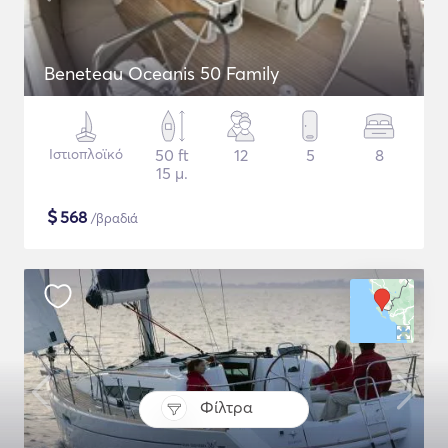
Beneteau Oceanis 50 Family
Ιστιοπλοϊκό
50 ft
12
5
8
15 μ.
$
568
/βραδιά
Φίλτρα