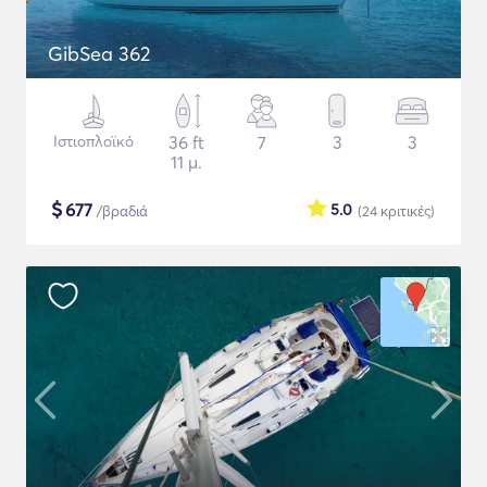
GibSea 362
Ιστιοπλοϊκό
36 ft
7
3
3
11 μ.
$
677
5.0
/βραδιά
(24
κριτικές
)