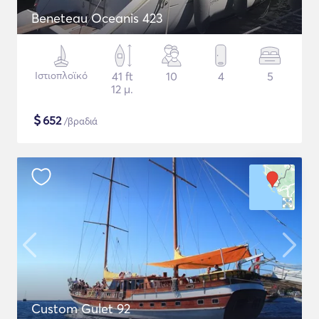
Beneteau Oceanis 423
Ιστιοπλοϊκό
41 ft
10
4
5
12 μ.
$
652
/βραδιά
Custom Gulet 92