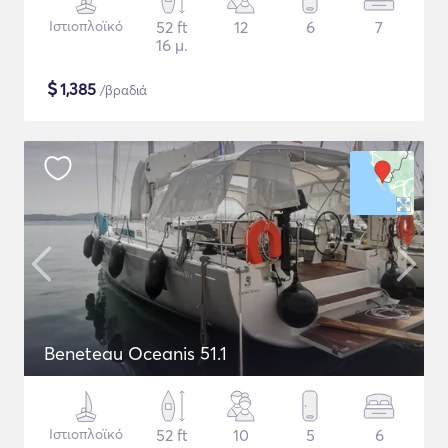
Ιστιοπλοϊκό
52 ft
12
6
7
16 μ.
$
1,385
/βραδιά
Beneteau Oceanis 51.1
Ιστιοπλοϊκό
52 ft
10
5
6