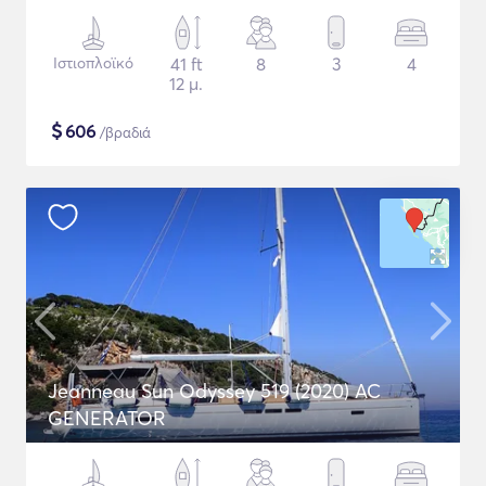
Ιστιοπλοϊκό
41 ft
8
3
4
12 μ.
$
606
/βραδιά
Jeanneau Sun Odyssey 519 (2020) AC
GENERATOR