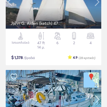
John G. Alden (ketch) 47
Ιστιοπλοϊκό
47 ft
6
2
4
14 μ.
$
1,378
4.9
/βραδιά
(28
κριτικές
)