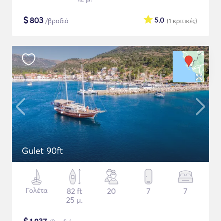
$
803
5.0
/βραδιά
(1
κριτικές
)
Gulet 90ft
Γολέτα
82 ft
20
7
7
25 μ.