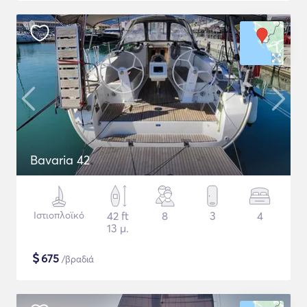
Bavaria 42
Ιστιοπλοϊκό
42 ft
8
3
4
13 μ.
$
675
/βραδιά