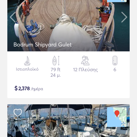
Bodrum Shipyard Gulet
Ιστιοπλοϊκό
79 ft
12 Πλεύσης
6
24 μ.
$
2,378
/ημέρα