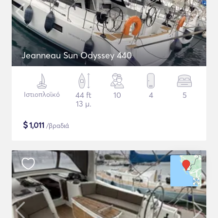
Jeanneau Sun Odyssey 440
Ιστιοπλοϊκό
44 ft
10
4
5
13 μ.
$
1,011
/βραδιά