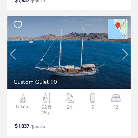
$
1,837
/βραδιά
Custom Gulet 90
Γολέτα
92 ft
24
9
12
28 μ.
$
1,837
/βραδιά