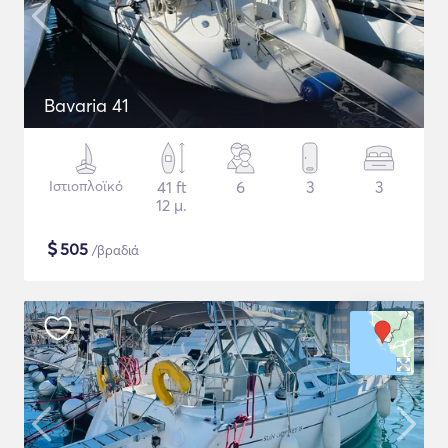
Bavaria 41
Ιστιοπλοϊκό
41 ft
6
3
3
12 μ.
$
505
/βραδιά