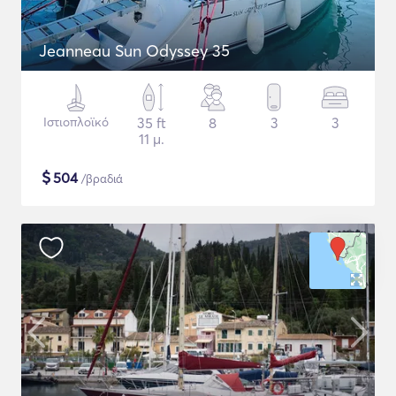
Jeanneau Sun Odyssey 35
Ιστιοπλοϊκό
35 ft
8
3
3
11 μ.
$
504
/βραδιά