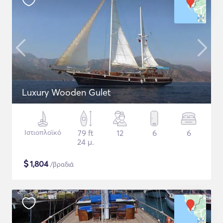
Luxury Wooden Gulet
Ιστιοπλοϊκό
79 ft
12
6
6
24 μ.
$
1,804
/βραδιά