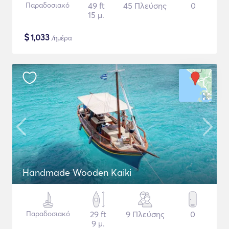
Παραδοσιακό
49 ft
45 Πλεύσης
0
15 μ.
$
1,033
/ημέρα
Handmade Wooden Kaiki
Παραδοσιακό
29 ft
9 Πλεύσης
0
9 μ.