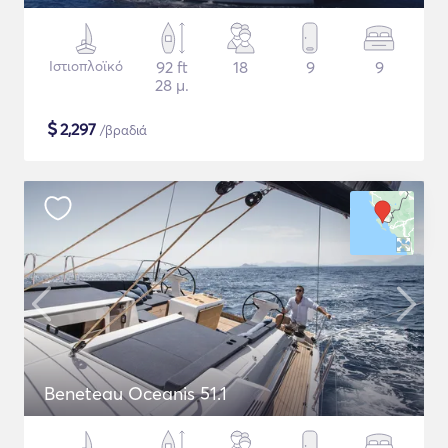
Ιστιοπλοϊκό
92 ft
18
9
9
28 μ.
$
2,297
/βραδιά
Beneteau Oceanis 51.1