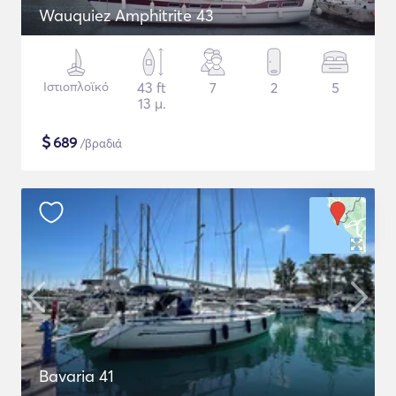
Wauquiez Amphitrite 43
Ιστιοπλοϊκό
43 ft
7
2
5
13 μ.
$
689
/βραδιά
Bavaria 41