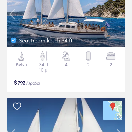
Seastream ketch 34 ft
Ketch
34 ft
4
2
2
10 μ.
$
792
/βραδιά