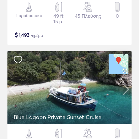
Παραδοσιακό
49 ft
45 Πλεύσης
0
15 μ.
$
1,493
/ημέρα
Blue Lagoon Private Sunset Cruise