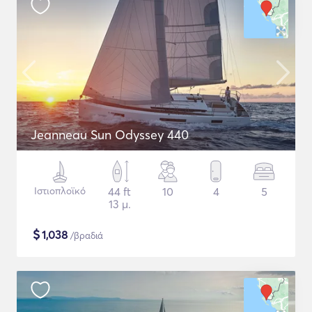
Jeanneau Sun Odyssey 440
Ιστιοπλοϊκό
44 ft
10
4
5
13 μ.
$
1,038
/βραδιά