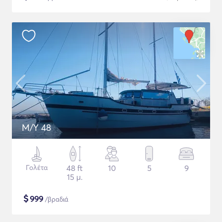
M/Y 48
Γολέτα
48 ft
10
5
9
15 μ.
$
999
/βραδιά