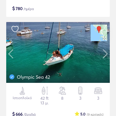
$
780
/ημέρα
Olympic Sea 42
Ιστιοπλοϊκό
42 ft
8
3
3
13 μ.
$
666
5.0
/βραδιά
(9
κριτικές
)