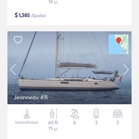
16 μ.
$
1,385
/βραδιά
Jeanneau 49i
Ιστιοπλοϊκό
49 ft
6
3
3
15 μ.