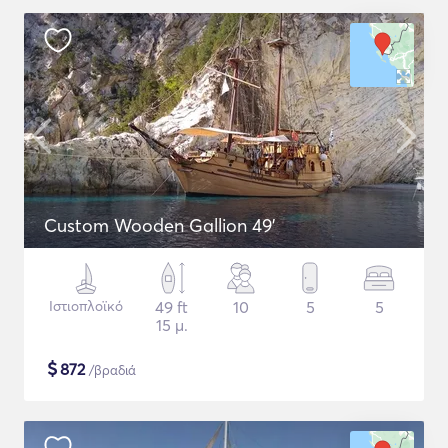
Custom Wooden Gallion 49'
Ιστιοπλοϊκό
49 ft
10
5
5
15 μ.
$
872
/βραδιά