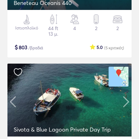
Beneteau Oceanis 440
Ιστιοπλοϊκό
44 ft
4
2
2
13 μ.
$
803
5.0
/βραδιά
(5
κριτικές
)
Sivota & Blue Lagoon Private Day Trip