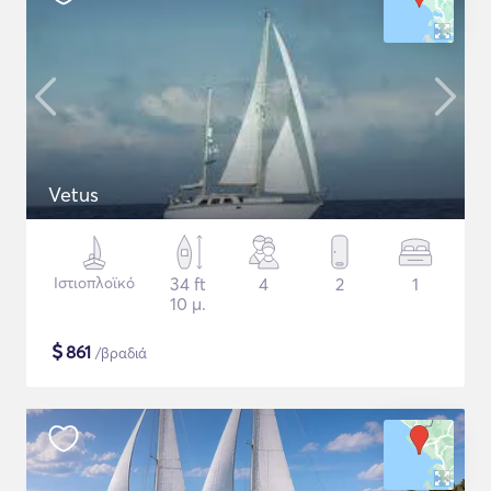
Vetus
Ιστιοπλοϊκό
34 ft
4
2
1
10 μ.
$
861
/βραδιά