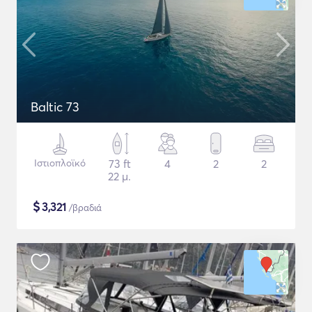
Baltic 73
Ιστιοπλοϊκό
73 ft
4
2
2
22 μ.
$
3,321
/βραδιά