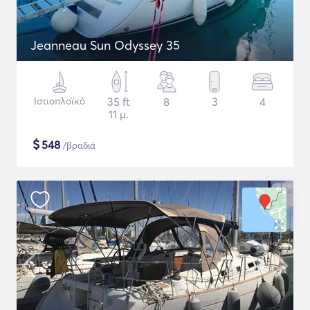
Jeanneau Sun Odyssey 35
Ιστιοπλοϊκό
35 ft
8
3
4
11 μ.
$
548
/βραδιά