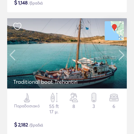
$
1,148
/βραδιά
Traditional boat Trehantiri
Παραδοσιακό
55 ft
8
3
6
17 μ.
$
2,182
/βραδιά