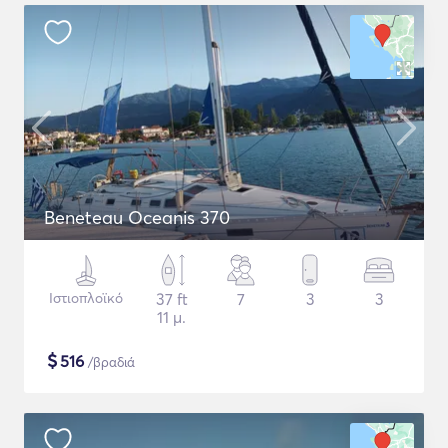
Beneteau Oceanis 370
Ιστιοπλοϊκό
37 ft
7
3
3
11 μ.
$
516
/βραδιά