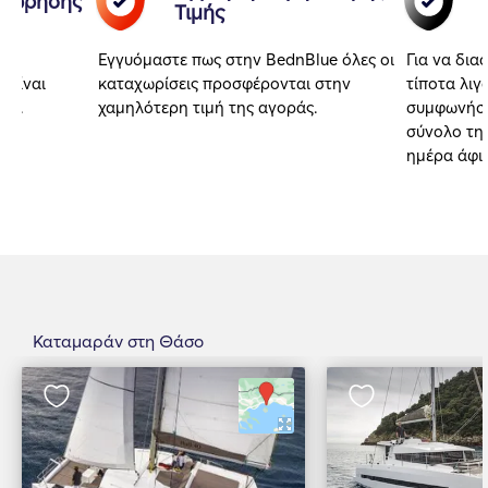
αχώρησης
Τιμής
Εγγυόμαστε πως στην BednBlue όλες οι
Για να δια
 είναι
καταχωρίσεις προσφέρονται στην
τίποτα λιγ
αι.
χαμηλότερη τιμή της αγοράς.
συμφωνήσα
σύνολο της
ημέρα άφι
Καταμαράν στη Θάσο