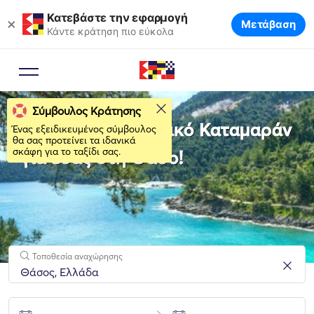
Κατεβάστε την εφαρμογή
×
Μετάβαση
Κάντε κράτηση πιο εύκολα
Σύμβουλος Κράτησης
Νοικιάστε το ιδανικό Καταμαράν
Ένας εξειδικευμένος σύμβουλος
θα σας προτείνει τα ιδανικά
σκάφη για το ταξίδι σας.
για εσάς στη Θάσο!
Τοποθεσία αναχώρησης