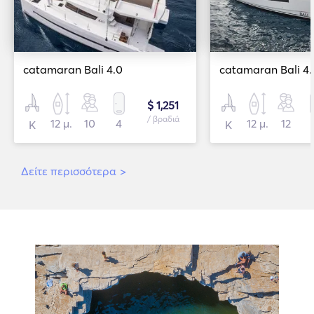
catamaran Bali 4.0
catamaran Bali 4.
$ 1,251
/ βραδιά
12 μ.
10
4
12 μ.
12
Κ
Κ
Δείτε περισσότερα
>