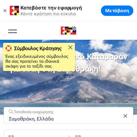
Κατεβάστε την εφαρμογή
×
Μετάβαση
Κάντε κράτηση πιο εύκολα
Σύμβουλος Κράτησης
Νοικιάστε το ιδανικό Καταμαράν
Ένας εξειδικευμένος σύμβουλος
θα σας προτείνει τα ιδανικά
σκάφη για το ταξίδι σας.
για εσάς στη Σαμοθράκη!
Τοποθεσία αναχώρησης