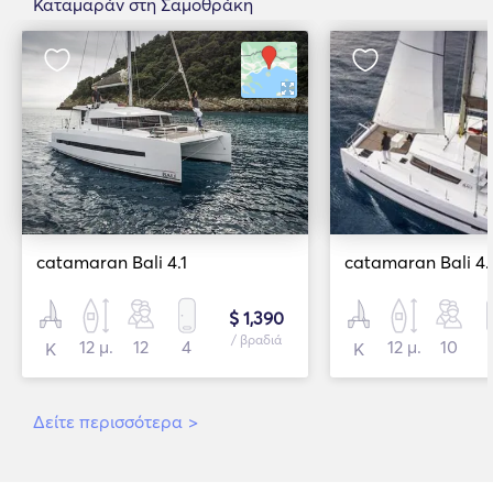
Καταμαράν στη Σαμοθράκη
catamaran Bali 4.1
catamaran Bali 4.
$ 1,390
/ βραδιά
12 μ.
12
4
12 μ.
10
Κ
Κ
Δείτε περισσότερα
>