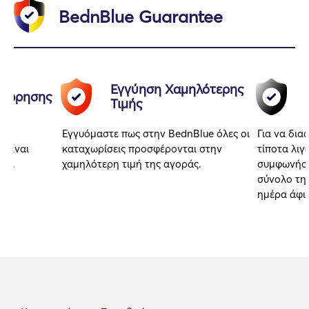
BednBlue Guarantee
Εγγύηση Χαμηλότερης
αχώρησης
Τιμής
Εγγυόμαστε πως στην BednBlue όλες οι
Για να δια
 είναι
καταχωρίσεις προσφέρονται στην
τίποτα λιγ
αι.
χαμηλότερη τιμή της αγοράς.
συμφωνήσα
σύνολο της
ημέρα άφι