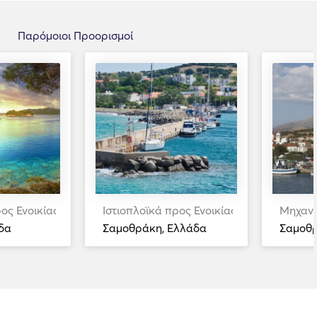
Παρόμοιοι Προορισμοί
ος Ενοικίαση
Ιστιοπλοϊκά προς Ενοικίαση
Μηχανο
δα
Σαμοθράκη, Ελλάδα
Σαμοθρ