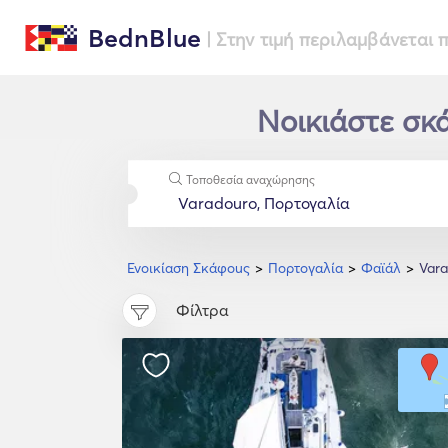
BednBlue
| Στην τιμή περιλαμβάνεται
Νοικιάστε σκά
Τοποθεσία αναχώρησης
Ενοικίαση Σκάφοuς
Πορτογαλία
Φαϊάλ
Var
Φίλτρα