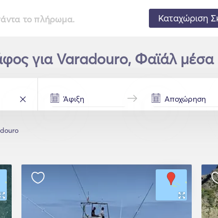
Καταχώριση Σ
 πάντα το πλήρωμα.
φος για Varadouro, Φαϊάλ μέσα 
adouro