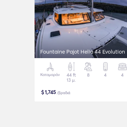
Fountaine Pajot Helia 44 Evolution
Καταμαράν
44 ft
8
4
4
13 μ.
$
1,745
/βραδιά