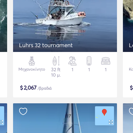
Luhrs 32 tournament
L
Μηχανοκίνητο
32 ft
1
1
1
Κ
10 μ.
$
2,067
/βραδιά