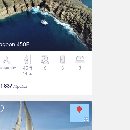
agoon 450F
αταμαράν
45 ft
6
3
3
14 μ.
$
1,837
/βραδιά