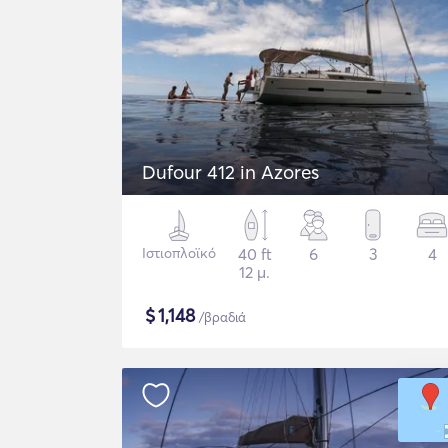
Dufour 412 in Azores
Ιστιοπλοϊκό
40 ft
6
3
4
12 μ.
$
1,148
/βραδιά