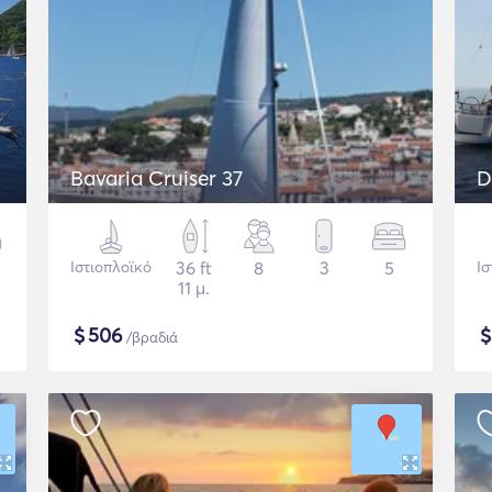
Bavaria Cruiser 37
D
Ιστιοπλοϊκό
36 ft
8
3
5
Ισ
11 μ.
$
506
/βραδιά