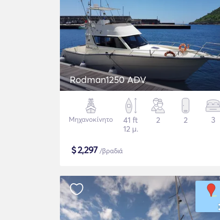
Rodman1250 ADV
Μηχανοκίνητο
41 ft
2
2
3
12 μ.
$
2,297
/βραδιά