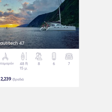
autitech 47
αταμαράν
48 ft
8
6
7
15 μ.
$
2,239
/βραδιά