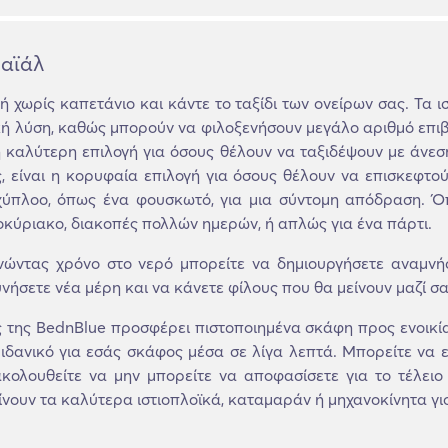
Φαϊάλ
ή χωρίς καπετάνιο και κάντε το ταξίδι των ονείρων σας. Τα ισ
κή λύση, καθώς μπορούν να φιλοξενήσουν μεγάλο αριθμό επιβ
η καλύτερη επιλογή για όσους θέλουν να ταξιδέψουν με άνεσ
ς, είναι η κορυφαία επιλογή για όσους θέλουν να επισκεφτο
ύπλοο, όπως ένα φουσκωτό, για μια σύντομη απόδραση. Όπο
οκύριακο, διακοπές πολλών ημερών, ή απλώς για ένα πάρτι.
νώντας χρόνο στο νερό μπορείτε να δημιουργήσετε αναμνή
νήσετε νέα μέρη και να κάνετε φίλους που θα μείνουν μαζί σα
της BednBlue προσφέρει πιστοποιημένα σκάφη προς ενοικία
 ιδανικό για εσάς σκάφος μέσα σε λίγα λεπτά. Μπορείτε να ε
κολουθείτε να μην μπορείτε να αποφασίσετε για το τέλειο
νουν τα καλύτερα ιστιοπλοϊκά, καταμαράν ή μηχανοκίνητα γιοτ