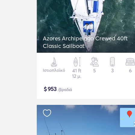
Azores Archipelago Crewed 40ft
Classic Sailboat
Ιστιοπλοϊκό
41 ft
5
3
6
12 μ.
$
953
/βραδιά