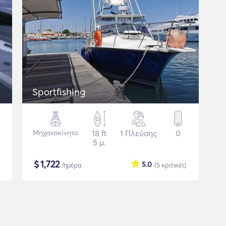
Sportfishing
Μηχανοκίνητο
18 ft
1 Πλεύσης
0
5 μ.
$
1,722
5.0
/ημέρα
(5
κριτικές
)