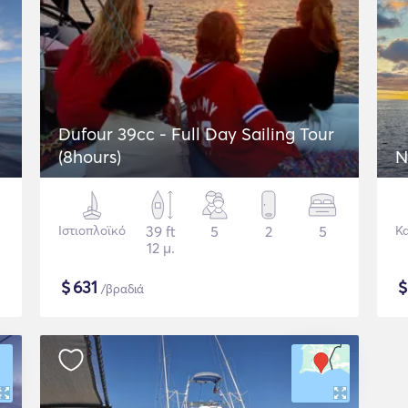
Dufour 39cc - Full Day Sailing Tour
(8hours)
N
Ιστιοπλοϊκό
39 ft
5
2
5
Κ
12 μ.
$
631
/βραδιά