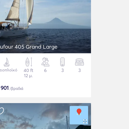
ufour 405 Grand Large
τιοπλοϊκό
40 ft
6
3
3
12 μ.
$
901
/βραδιά