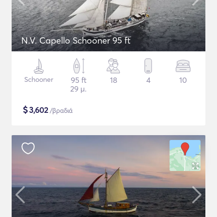
N.V. Capello Schooner 95 ft
Schooner
95 ft
18
4
10
29 μ.
$
3,602
/βραδιά