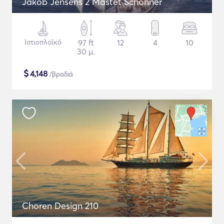
Jakob Jensens 2 Mastet Schonner
Ιστιοπλοϊκό
97 ft
12
4
10
30 μ.
$
4,148
/βραδιά
Choren Design 210