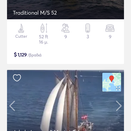
Traditional M/S 52
Cutter
52 ft
9
3
9
16 μ.
$
1,129
/βραδιά