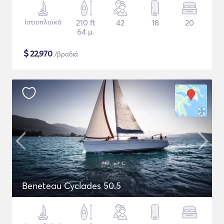
Ιστιοπλοϊκό
210 ft
42
18
20
64 μ.
$
22,970
/βραδιά
Beneteau Cyclades 50.5