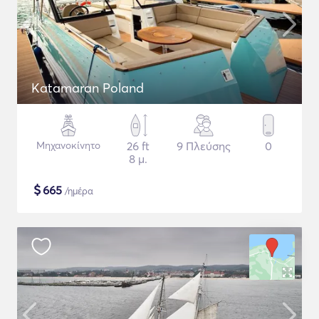
Katamaran Poland
Μηχανοκίνητο
26 ft
9 Πλεύσης
0
8 μ.
$
665
/ημέρα