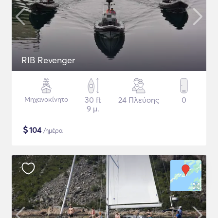
RIB Revenger
Μηχανοκίνητο
30 ft
24 Πλεύσης
0
9 μ.
$
104
/ημέρα