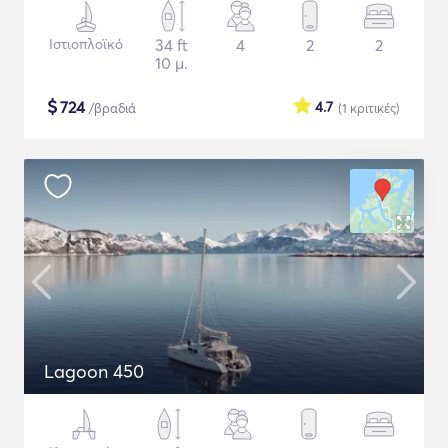
Ιστιοπλοϊκό
34 ft
4
2
2
10 μ.
$
724
4.7
/βραδιά
(1
κριτικές
)
Lagoon 450