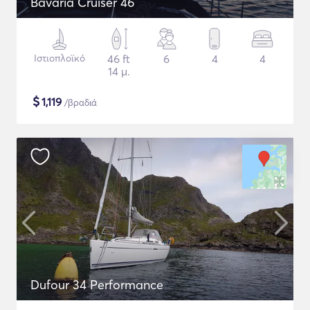
Bavaria Cruiser 46
Ιστιοπλοϊκό
46 ft
6
4
4
14 μ.
$
1,119
/βραδιά
Dufour 34 Performance