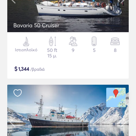
Bavaria 50 Cruiser
Ιστιοπλοϊκό
50 ft
9
5
8
15 μ.
$
1,344
/βραδιά