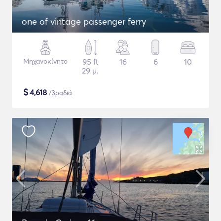
one of vintage passenger ferry
Μηχανοκίνητο
95 ft
16
6
10
29 μ.
$
4,618
/βραδιά