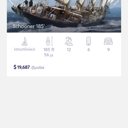
Schooner 185'
Ιστιοπλοϊκό
185 ft
12
6
9
56 μ.
$
19,687
/βραδιά