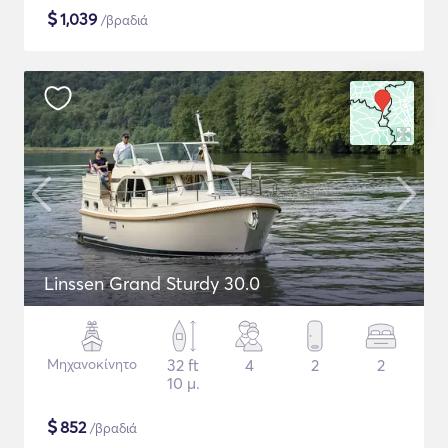
$
1,039
/βραδιά
Linssen Grand Sturdy 30.0
Μηχανοκίνητο
32 ft
4
2
2
10 μ.
$
852
/βραδιά