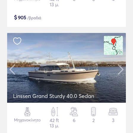
13 μ.
$
905
/βραδιά
Linssen Grand Sturdy 40.0 Sedan
Μηχανοκίνητο
42 ft
6
2
3
13 μ.