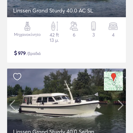
Linssen Grand Sturdy 40.0 AC SL
Μηχανοκίνητο
42 ft
6
3
4
13 μ.
$
979
/βραδιά
Linssen Grand Sturdy 40.0 Sedan