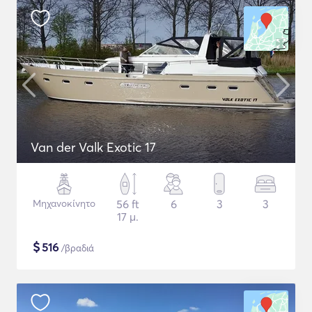
Van der Valk Exotic 17
Μηχανοκίνητο
56 ft
6
3
3
17 μ.
$
516
/βραδιά