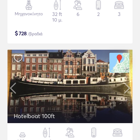
Μηχανοκίνητο
32 ft
6
2
3
10 μ.
$
728
/βραδιά
Hotelboat 100ft