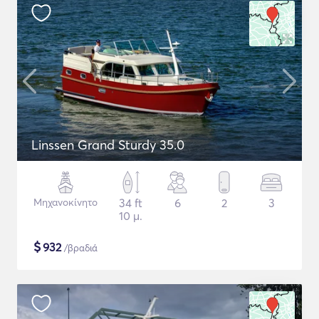
Linssen Grand Sturdy 35.0
Μηχανοκίνητο
34 ft
6
2
3
10 μ.
$
932
/βραδιά