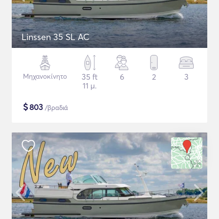
Linssen 35 SL AC
Μηχανοκίνητο
35 ft
6
2
3
11 μ.
$
803
/βραδιά