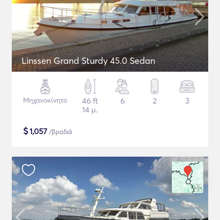
Linssen Grand Sturdy 45.0 Sedan
Μηχανοκίνητο
46 ft
6
2
3
14 μ.
$
1,057
/βραδιά