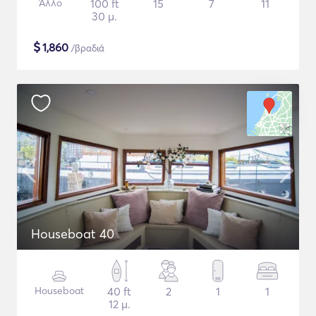
Άλλο
100 ft
15
7
11
30 μ.
$
1,860
/βραδιά
Houseboat 40
Houseboat
40 ft
2
1
1
12 μ.