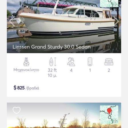
Linssen Grand Sturdy 30.0 Sedan
Μηχανοκίνητο
32 ft
4
1
2
10 μ.
$
825
/βραδιά