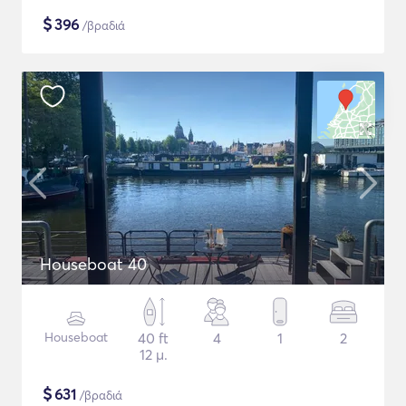
$
396
/βραδιά
Houseboat 40
Houseboat
40 ft
4
1
2
12 μ.
$
631
/βραδιά