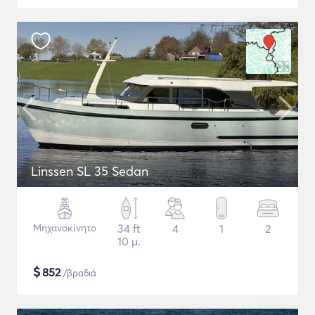
Linssen SL 35 Sedan
Μηχανοκίνητο
34 ft
4
1
2
10 μ.
$
852
/βραδιά