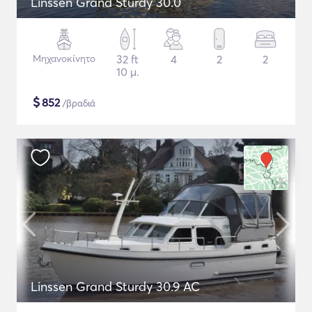
Linssen Grand Sturdy 30.0
Μηχανοκίνητο
32 ft
4
2
2
10 μ.
$
852
/βραδιά
Linssen Grand Sturdy 30.9 AC