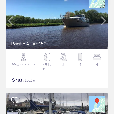
Pacific Allure 150
Μηχανοκίνητο
49 ft
5
4
4
15 μ.
$
483
/βραδιά