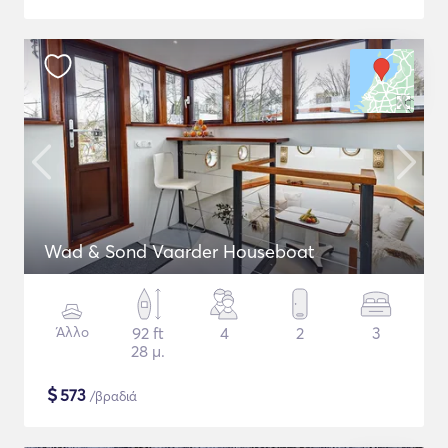
Wad & Sond Vaarder Houseboat
Άλλο
92 ft
4
2
3
28 μ.
$
573
/βραδιά