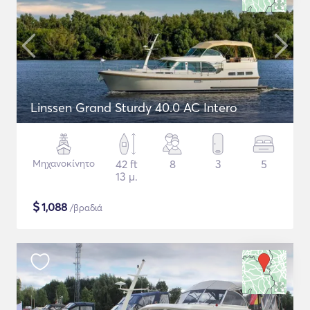
Linssen Grand Sturdy 40.0 AC Intero
Μηχανοκίνητο
42 ft
8
3
5
13 μ.
$
1,088
/βραδιά