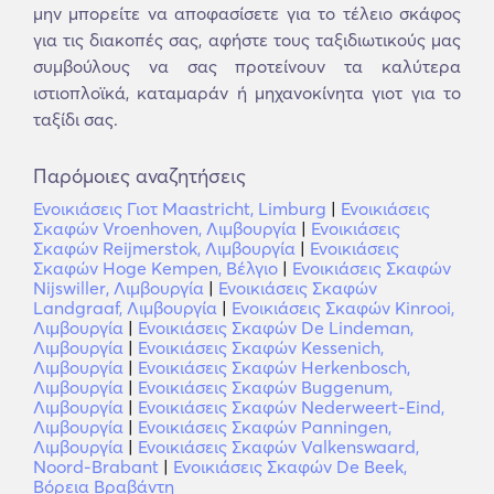
μην μπορείτε να αποφασίσετε για το τέλειο σκάφος
για τις διακοπές σας, αφήστε τους ταξιδιωτικούς μας
συμβούλους να σας προτείνουν τα καλύτερα
ιστιοπλοϊκά, καταμαράν ή μηχανοκίνητα γιοτ για το
ταξίδι σας.
Παρόμοιες αναζητήσεις
Ενοικιάσεις Γιοτ Maastricht, Limburg
|
Ενοικιάσεις
Σκαφών Vroenhoven, Λιμβουργία
|
Ενοικιάσεις
Σκαφών Reijmerstok, Λιμβουργία
|
Ενοικιάσεις
Σκαφών Hoge Kempen, Βέλγιο
|
Ενοικιάσεις Σκαφών
Nijswiller, Λιμβουργία
|
Ενοικιάσεις Σκαφών
Landgraaf, Λιμβουργία
|
Ενοικιάσεις Σκαφών Kinrooi,
Λιμβουργία
|
Ενοικιάσεις Σκαφών De Lindeman,
Λιμβουργία
|
Ενοικιάσεις Σκαφών Kessenich,
Λιμβουργία
|
Ενοικιάσεις Σκαφών Herkenbosch,
Λιμβουργία
|
Ενοικιάσεις Σκαφών Buggenum,
Λιμβουργία
|
Ενοικιάσεις Σκαφών Nederweert-Eind,
Λιμβουργία
|
Ενοικιάσεις Σκαφών Panningen,
Λιμβουργία
|
Ενοικιάσεις Σκαφών Valkenswaard,
Noord-Brabant
|
Ενοικιάσεις Σκαφών De Beek,
Βόρεια Βραβάντη