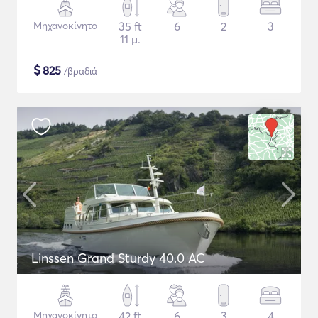
Μηχανοκίνητο
35 ft
6
2
3
11 μ.
$
825
/βραδιά
Linssen Grand Sturdy 40.0 AC
Μηχανοκίνητο
42 ft
6
3
4