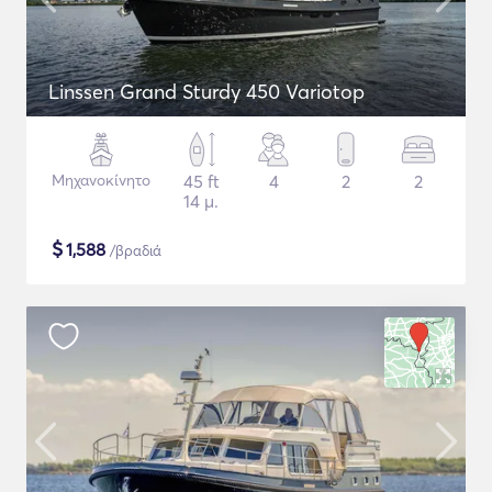
Linssen Grand Sturdy 450 Variotop
Μηχανοκίνητο
45 ft
4
2
2
14 μ.
$
1,588
/βραδιά