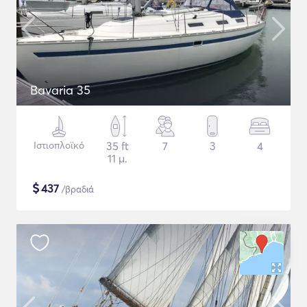
Bavaria 35
Ιστιοπλοϊκό
35 ft
7
3
4
11 μ.
$
437
/βραδιά