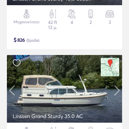
Μηχανοκίνητο
42 ft
4
2
3
13 μ.
$
826
/βραδιά
Linssen Grand Sturdy 35.0 AC