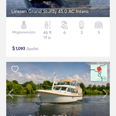
Linssen Grand Sturdy 45.0 AC Intero
Μηχανοκίνητο
46 ft
6
3
5
14 μ.
$
1,093
/βραδιά