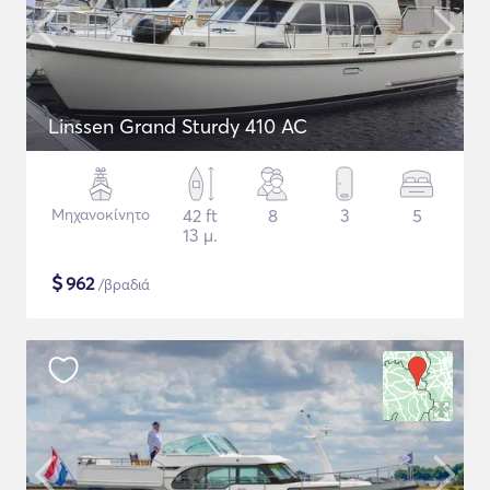
Linssen Grand Sturdy 410 AC
Μηχανοκίνητο
42 ft
8
3
5
13 μ.
$
962
/βραδιά