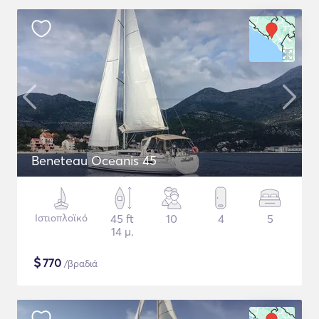
Beneteau Oceanis 45
Ιστιοπλοϊκό
45 ft
10
4
5
14 μ.
$
770
/βραδιά