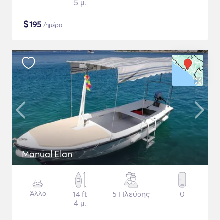
5 μ.
$
195
/ημέρα
Manual Elan
Άλλο
14 ft
5 Πλεύσης
0
4 μ.