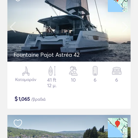
Fountaine Pajot Astréa 42
Καταμαράν
41 ft
10
6
6
12 μ.
$
1,065
/βραδιά