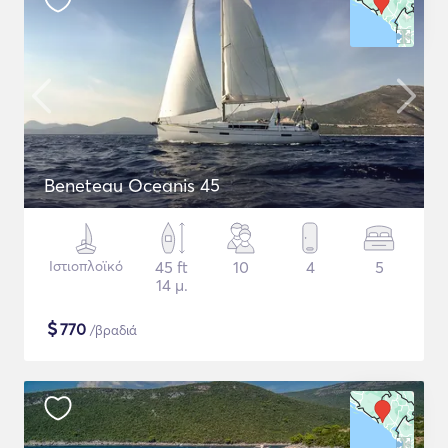
Beneteau Oceanis 45
Ιστιοπλοϊκό
45 ft
10
4
5
14 μ.
$
770
/βραδιά