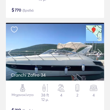
$
770
/βραδιά
Cranchi Zafiro 34
Μηχανοκίνητο
38 ft
4
2
4
12 μ.