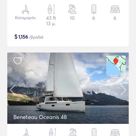
Καταμαράν
43 ft
10
6
6
13 μ.
$
1,156
/βραδιά
Beneteau Oceanis 48