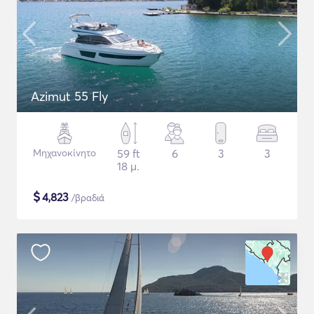
Azimut 55 Fly
Μηχανοκίνητο
59 ft
6
3
3
18 μ.
$
4,823
/βραδιά