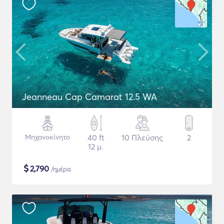
Jeanneau Cap Camarat 12.5 WA
Μηχανοκίνητο
40 ft
10 Πλεύσης
2
12 μ.
$
2,790
/ημέρα