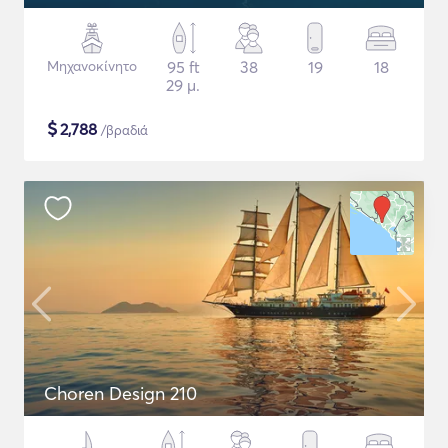
Μηχανοκίνητο
95 ft
38
19
18
29 μ.
$
2,788
/βραδιά
Choren Design 210