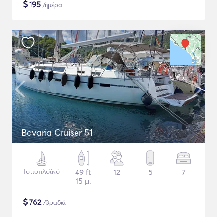
$
195
/ημέρα
Bavaria Cruiser 51
Ιστιοπλοϊκό
49 ft
12
5
7
15 μ.
$
762
/βραδιά