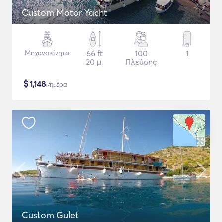
Custom Motor Yacht
Μηχανοκίνητο
66 ft
100
1
20 μ.
Πλεύσης
$
1,148
/ημέρα
Custom Gulet