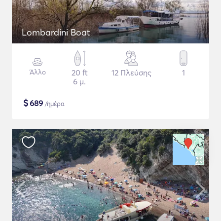
Lombardini Boat
Άλλο
20 ft
12 Πλεύσης
1
6 μ.
$
689
/ημέρα