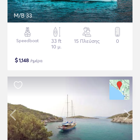
M/B 33
Speedboat
33 ft
15 Πλεύσης
0
10 μ.
$
1,148
/ημέρα