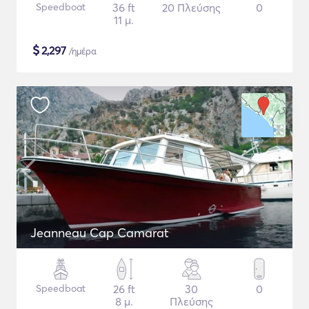
Speedboat
36 ft
20 Πλεύσης
0
11 μ.
$
2,297
/ημέρα
Jeanneau Cap Camarat
Speedboat
26 ft
30
0
8 μ.
Πλεύσης