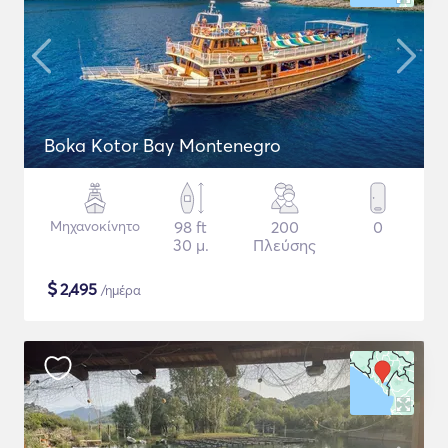
Boka Kotor Bay Montenegro
Μηχανοκίνητο
98 ft
200
0
30 μ.
Πλεύσης
$
2,495
/ημέρα