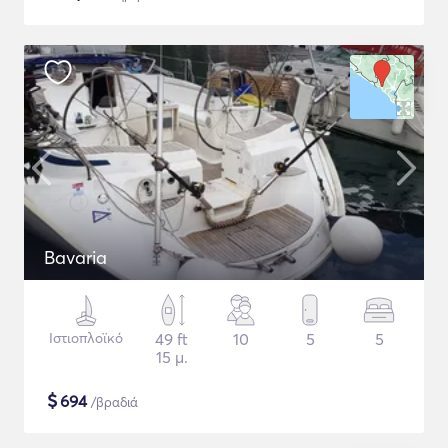
Bavaria
Ιστιοπλοϊκό
49 ft
10
5
5
15 μ.
$
694
/βραδιά