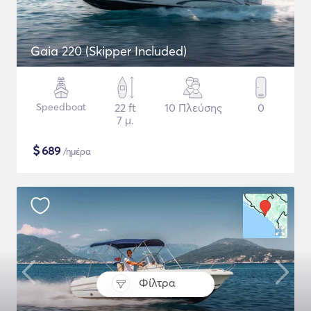
Gaia 220 (Skipper Included)
Speedboat
22 ft
10 Πλεύσης
0
7 μ.
$
689
/ημέρα
Φίλτρα