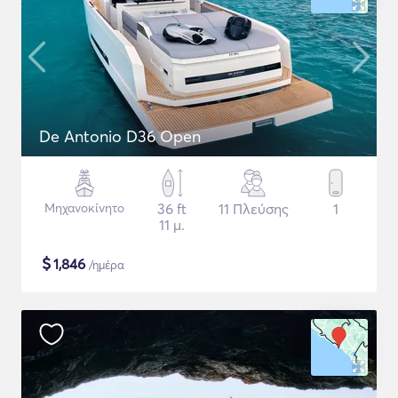
De Antonio D36 Open
Μηχανοκίνητο
36 ft
11 Πλεύσης
1
11 μ.
$
1,846
/ημέρα