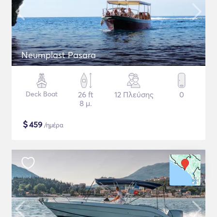
Neumplast Pasara
Deck Boat
26 ft
12 Πλεύσης
0
8 μ.
$
459
/ημέρα