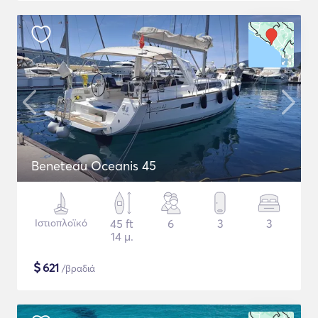
Beneteau Oceanis 45
Ιστιοπλοϊκό
45 ft
6
3
3
14 μ.
$
621
/βραδιά