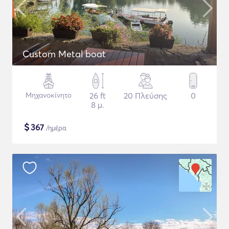
Custom Metal boat
Μηχανοκίνητο
26 ft
20 Πλεύσης
0
8 μ.
$
367
/ημέρα