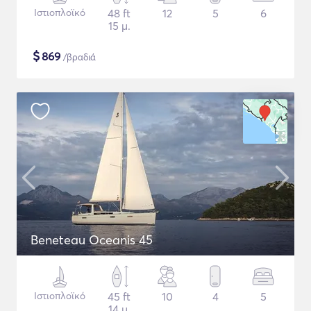
Ιστιοπλοϊκό
48 ft
12
5
6
15 μ.
$
869
/βραδιά
Beneteau Oceanis 45
Ιστιοπλοϊκό
45 ft
10
4
5
14 μ.