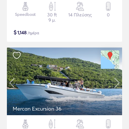
Speedboat
30 ft
14 Πλεύσης
0
9 μ.
$
1,148
/ημέρα
Mercan Excursion 36