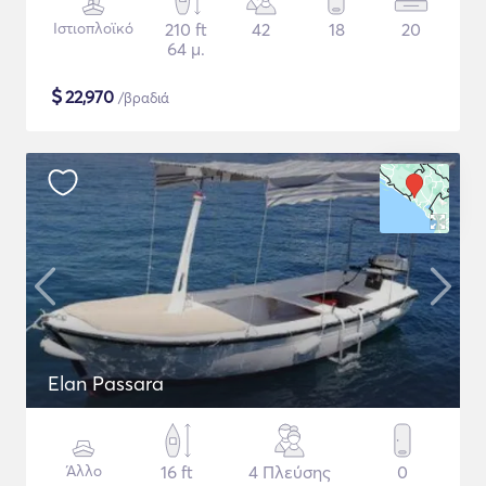
Ιστιοπλοϊκό
210 ft
42
18
20
64 μ.
$
22,970
/βραδιά
Elan Passara
Άλλο
16 ft
4 Πλεύσης
0