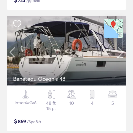
$
723
/βραδιά
Beneteau Oceanis 48
Ιστιοπλοϊκό
48 ft
10
4
5
15 μ.
$
869
/βραδιά