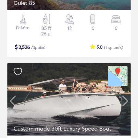
Gulet 85
Γολέτα
85 ft
12
6
6
26 μ.
$
2,526
5.0
/βραδιά
(1
κριτικές
)
Custom made 30ft Luxury Speed Boat