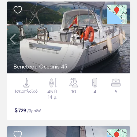
Beneteau Oceanis 45
Ιστιοπλοϊκό
45 ft
10
4
5
14 μ.
$
729
/βραδιά