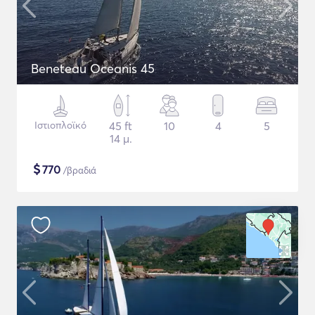
Beneteau Oceanis 45
Ιστιοπλοϊκό
45 ft
10
4
5
14 μ.
$
770
/βραδιά