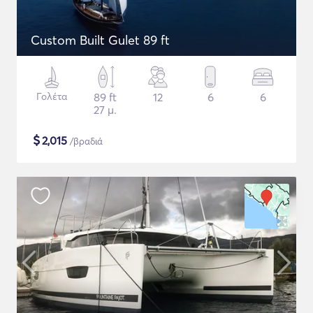
Custom Built Gulet 89 ft
Γολέτα
89 ft
12
6
6
27 μ.
$
2,015
/βραδιά