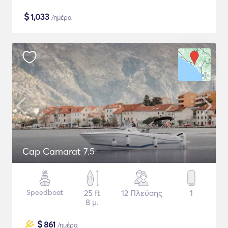
$
1,033
/ημέρα
Cap Camarat 7.5
Speedboat
25 ft
12 Πλεύσης
1
8 μ.
$
861
/ημέρα