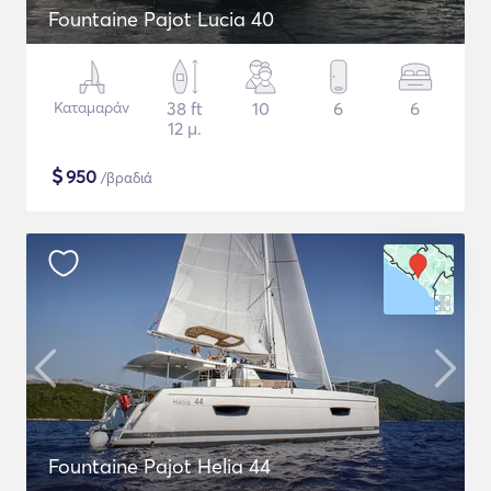
Fountaine Pajot Lucia 40
Καταμαράν
38 ft
10
6
6
12 μ.
$
950
/βραδιά
Fountaine Pajot Helia 44