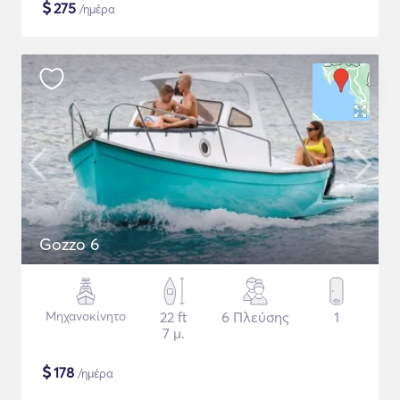
$
275
/ημέρα
Gozzo 6
Μηχανοκίνητο
22 ft
6 Πλεύσης
1
7 μ.
$
178
/ημέρα