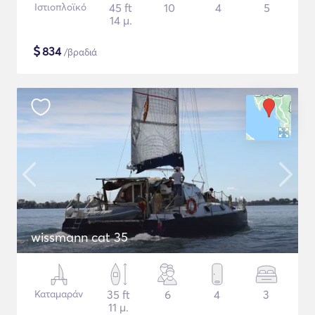
Ιστιοπλοϊκό
45 ft
10
4
5
14 μ.
$
834
/βραδιά
wissmann cat 35
Καταμαράν
35 ft
6
4
3
11 μ.