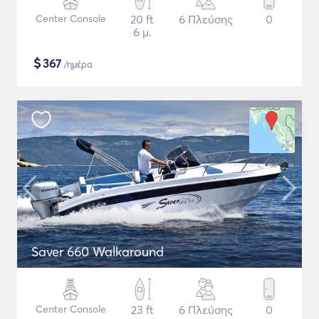
Center Console
20 ft
6 Πλεύσης
0
6 μ.
$
367
/ημέρα
Saver 660 Walkaround
Center Console
23 ft
6 Πλεύσης
0