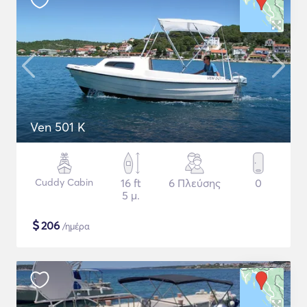
Ven 501 K
Cuddy Cabin
16 ft
6 Πλεύσης
0
5 μ.
$
206
/ημέρα