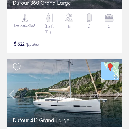
Dufour 360 Grand Large
Ιστιοπλοϊκό
35 ft
8
3
5
11 μ.
$
622
/βραδιά
Dufour 412 Grand Large