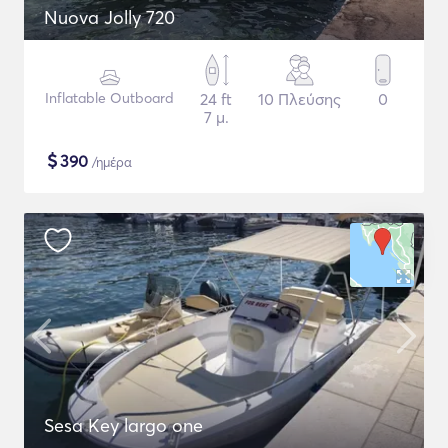
Nuova Jolly 720
Inflatable Outboard
24 ft
10 Πλεύσης
0
7 μ.
$
390
/ημέρα
Sesa Key largo one