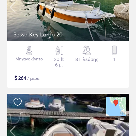
Sessa Key Largo 20
Μηχανοκίνητο
20 ft
8 Πλεύσης
1
6 μ.
$
264
/ημέρα