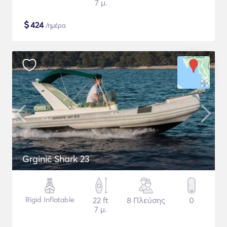
7 μ.
$
424
/ημέρα
Grginič Shark 23
Rigid Inflatable
22 ft
8 Πλεύσης
0
7 μ.