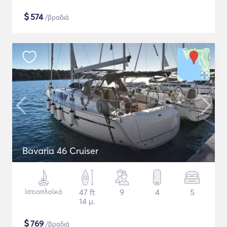
$
574
/βραδιά
Bavaria 46 Cruiser
Ιστιοπλοϊκό
47 ft
9
4
5
14 μ.
$
769
/βραδιά