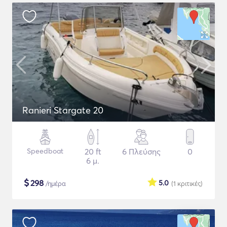
Ranieri Stargate 20
Speedboat
20 ft
6 Πλεύσης
0
6 μ.
$
298
5.0
/ημέρα
(1
κριτικές
)