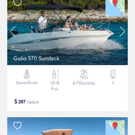
Galia 570 Sundeck
Speedboat
19 ft
6 Πλεύσης
1
6 μ.
$
287
/ημέρα