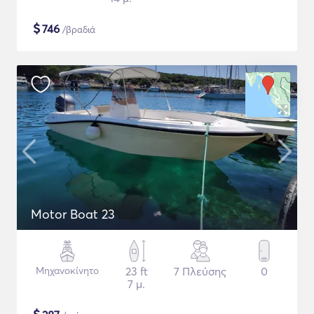
$
746
/βραδιά
Motor Boat 23
Μηχανοκίνητο
23 ft
7 Πλεύσης
0
7 μ.