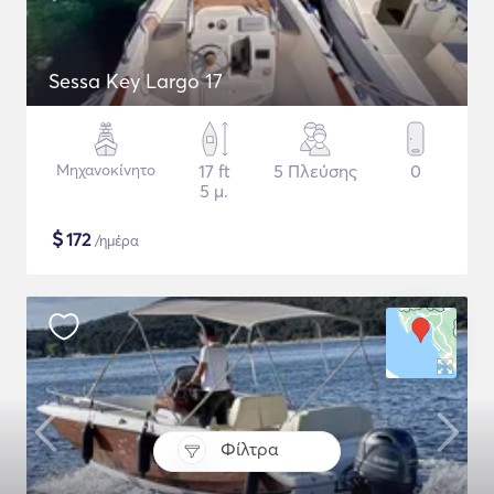
Sessa Key Largo 17
Μηχανοκίνητο
17 ft
5 Πλεύσης
0
5 μ.
$
172
/ημέρα
Φίλτρα