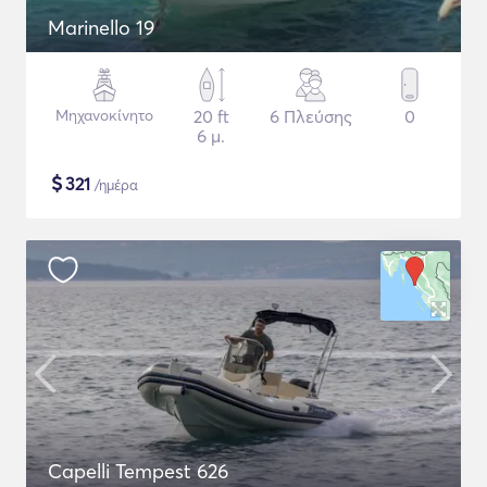
Marinello 19
Μηχανοκίνητο
20 ft
6 Πλεύσης
0
6 μ.
$
321
/ημέρα
Capelli Tempest 626