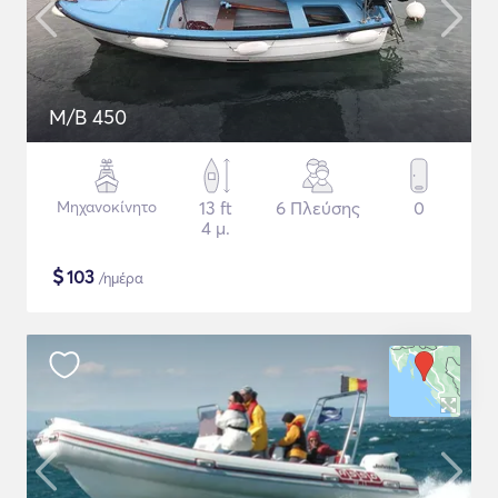
M/B 450
Μηχανοκίνητο
13 ft
6 Πλεύσης
0
4 μ.
$
103
/ημέρα