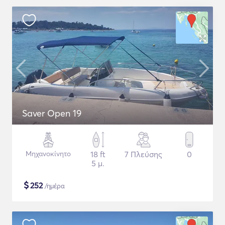
Saver Open 19
Μηχανοκίνητο
18 ft
7 Πλεύσης
0
5 μ.
$
252
/ημέρα