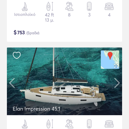
Ιστιοπλοϊκό
42 ft
8
3
4
13 μ.
$
753
/βραδιά
Elan Impression 45.1