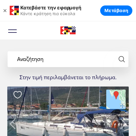
Κατεβάστε την εφαρμογή
×
Μετάβαση
Κάντε κράτηση πιο εύκολα
Σύμβουλος Κράτησης
Ένας εξειδικευμένος σύμβουλος
Αναζήτηση
θα σας προτείνει τα ιδανικά
σκάφη για το ταξίδι σας.
Στην τιμή περιλαμβάνεται το πλήρωμα.