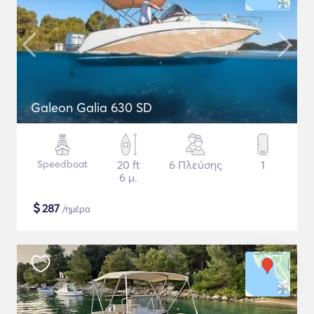
Galeon Galia 630 SD
Speedboat
20 ft
6 Πλεύσης
1
6 μ.
$
287
/ημέρα