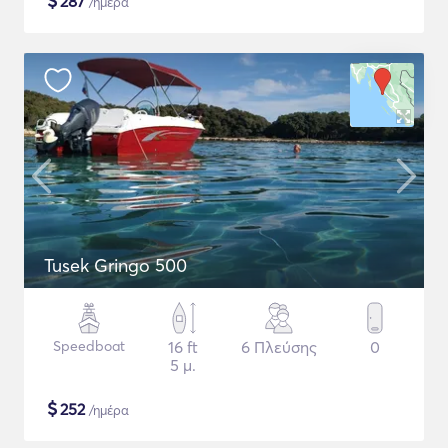
$
287
/ημέρα
Tusek Gringo 500
Speedboat
16 ft
6 Πλεύσης
0
5 μ.
$
252
/ημέρα