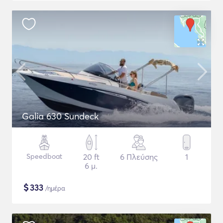
Galia 630 Sundeck
Speedboat
20 ft
6 Πλεύσης
1
6 μ.
$
333
/ημέρα