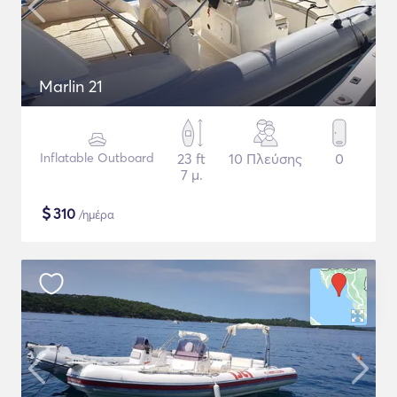
Marlin 21
Inflatable Outboard
23 ft
10 Πλεύσης
0
7 μ.
$
310
/ημέρα