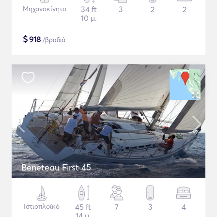
Μηχανοκίνητο
34 ft
3
2
2
10 μ.
$
918
/βραδιά
Beneteau First 45
Ιστιοπλοϊκό
45 ft
7
3
4
14 μ.