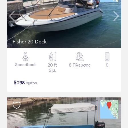
Fisher 20 Deck
Speedboat
20 ft
8 Πλεύσης
0
6 μ.
$
298
/ημέρα