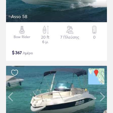
Asso 58
Bow Rider
20 ft
7 Πλεύσης
0
6 μ.
$
367
/ημέρα