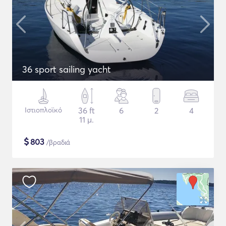
36 sport sailing yacht
Ιστιοπλοϊκό
36 ft
6
2
4
11 μ.
$
803
/βραδιά