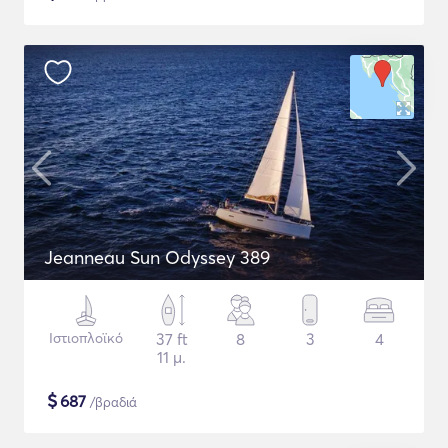
Jeanneau Sun Odyssey 389
Ιστιοπλοϊκό
37 ft
8
3
4
11 μ.
$
687
/βραδιά