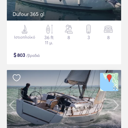
Dufour 365 gl
Ιστιοπλοϊκό
36 ft
8
3
8
11 μ.
$
803
/βραδιά