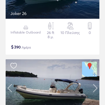
Joker 26
Inflatable Outboard
26 ft
10 Πλεύσης
0
8 μ.
$
390
/ημέρα