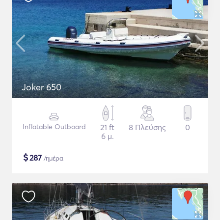
Joker 650
Inflatable Outboard
21 ft
8 Πλεύσης
0
6 μ.
$
287
/ημέρα