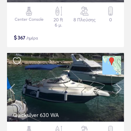
Center Console
20 ft
8 Πλεύσης
0
6 μ.
$
367
/ημέρα
Quicksilver 630 WA