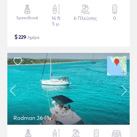
Speedboat
16 ft
6 Πλεύσης
0
5 μ.
$
229
/ημέρα
Rodman 36 Fly