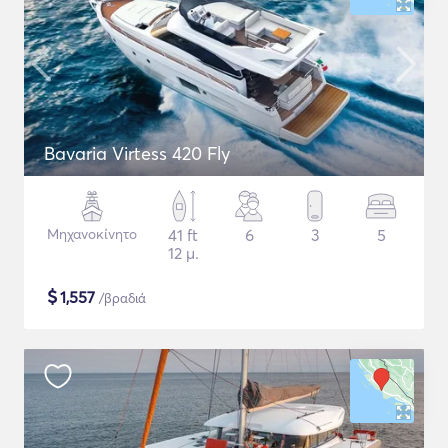
Bavaria Virtess 420 Fly
Μηχανοκίνητο
41 ft
6
3
5
12 μ.
$
1,557
/βραδιά