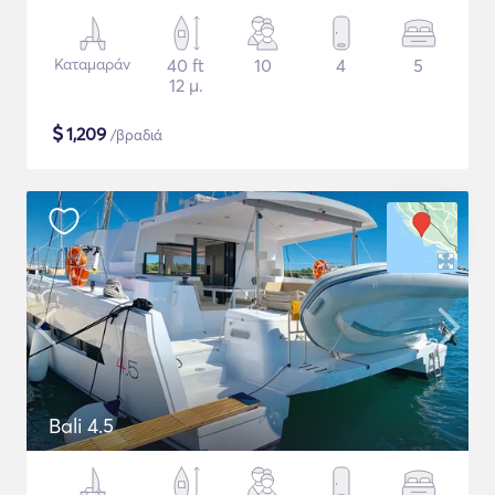
Καταμαράν
40 ft
10
4
5
12 μ.
$
1,209
/βραδιά
Bali 4.5