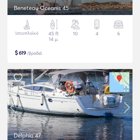
Beneteau Oceanis 45
Ιστιοπλοϊκό
45 ft
10
4
6
14 μ.
$
619
/βραδιά
Delphia 47