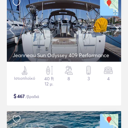
Jeanneau Sun Odyssey 409 Performance
Ιστιοπλοϊκό
40 ft
8
3
4
12 μ.
$
467
/βραδιά