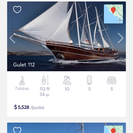
Gulet 112
Γολέτα
112 ft
10
5
5
34 μ.
$
5,528
/βραδιά