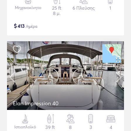
Μηχανοκίνητο
25 ft
6 Πλεύσης
1
8 μ.
$
413
/ημέρα
Elan Impression 40
Ιστιοπλοϊκό
39 ft
8
3
4