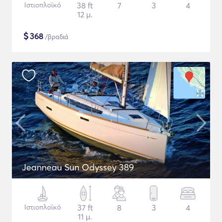
Ιστιοπλοϊκό
38 ft
7
3
4
12 μ.
$
368
/βραδιά
Jeanneau Sun Odyssey 389
Ιστιοπλοϊκό
37 ft
8
3
4
11 μ.