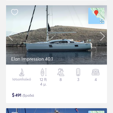
Elan Impression 40.1
Ιστιοπλοϊκό
12 ft
8
3
4
4 μ.
$
491
/βραδιά