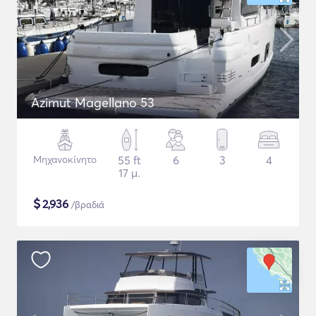
Azimut Magellano 53
Μηχανοκίνητο
55 ft
6
3
4
17 μ.
$
2,936
/βραδιά