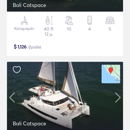
Bali Catspace
Καταμαράν
40 ft
10
4
5
12 μ.
$
1,126
/βραδιά
Bali Catspace