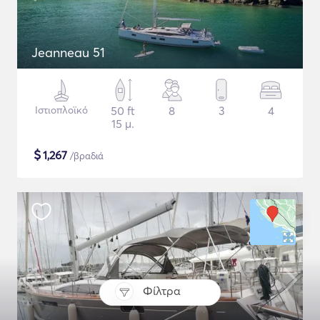
Jeanneau 51
Ιστιοπλοϊκό
50 ft
8
3
4
15 μ.
$
1,267
/βραδιά
Φίλτρα