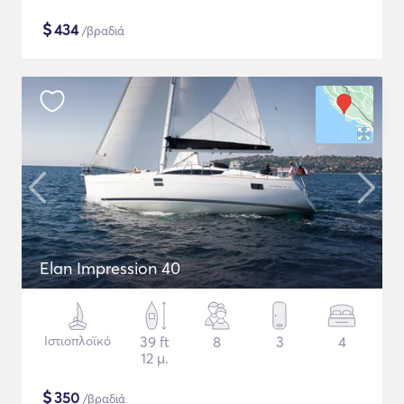
$
434
/βραδιά
Elan Impression 40
Ιστιοπλοϊκό
39 ft
8
3
4
12 μ.
$
350
/βραδιά