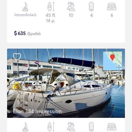
Ιστιοπλοϊκό
45 ft
10
4
6
14 μ.
$
635
/βραδιά
Elan 384 Impression