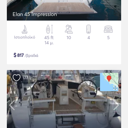
Elan 45 Impression
Ιστιοπλοϊκό
45 ft
10
4
5
14 μ.
$
817
/βραδιά