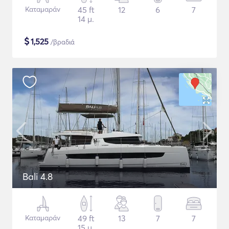
Καταμαράν
45 ft
12
6
7
14 μ.
$
1,525
/βραδιά
Bali 4.8
Καταμαράν
49 ft
13
7
7
15 μ.