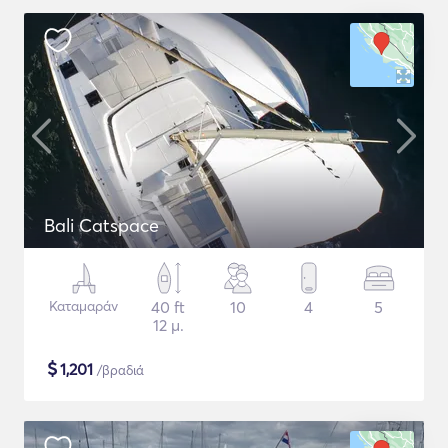
Bali Catspace
Καταμαράν
40 ft
10
4
5
12 μ.
$
1,201
/βραδιά