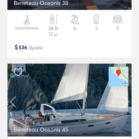
Beneteau Oceanis 38
Ιστιοπλοϊκό
38 ft
8
3
5
12 μ.
$
536
/βραδιά
Beneteau Oceanis 45