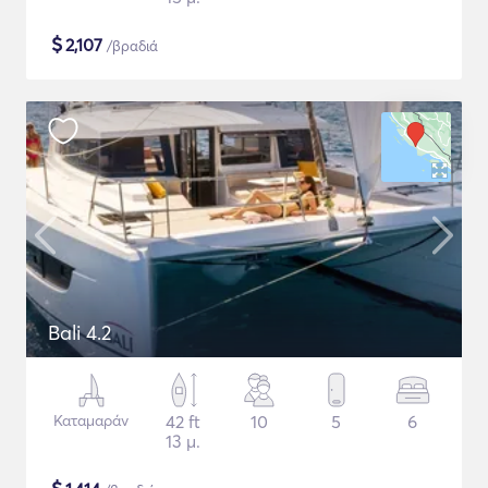
$
2,107
/βραδιά
Bali 4.2
Καταμαράν
42 ft
10
5
6
13 μ.