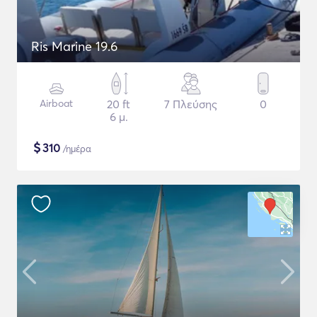
Ris Marine 19.6
Airboat
20 ft
7 Πλεύσης
0
6 μ.
$
310
/ημέρα