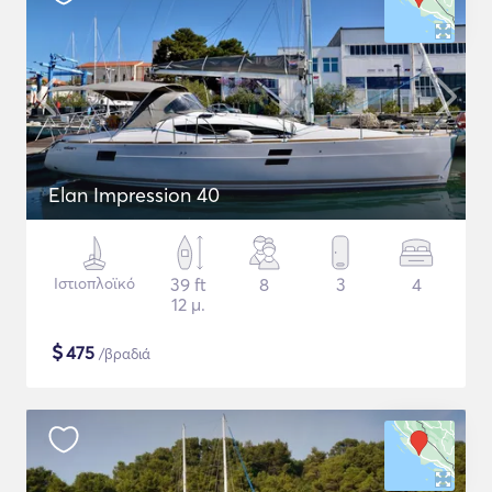
Elan Impression 40
Ιστιοπλοϊκό
39 ft
8
3
4
12 μ.
$
475
/βραδιά