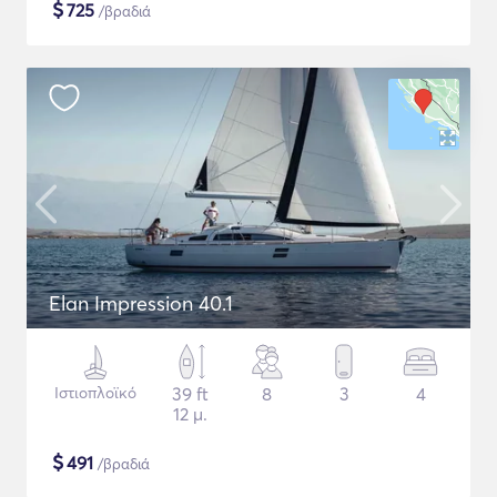
$
725
/βραδιά
Elan Impression 40.1
Ιστιοπλοϊκό
39 ft
8
3
4
12 μ.
$
491
/βραδιά