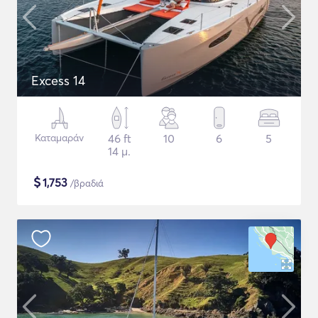
Excess 14
Καταμαράν
46 ft
10
6
5
14 μ.
$
1,753
/βραδιά