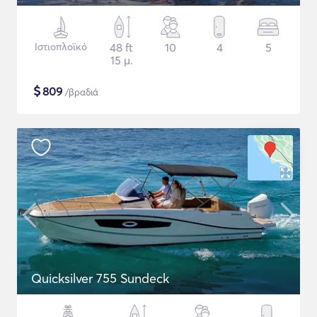
Ιστιοπλοϊκό
48 ft
10
4
5
15 μ.
$
809
/βραδιά
Quicksilver 755 Sundeck