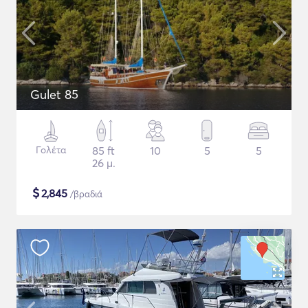
Gulet 85
Γολέτα
85 ft
10
5
5
26 μ.
$
2,845
/βραδιά