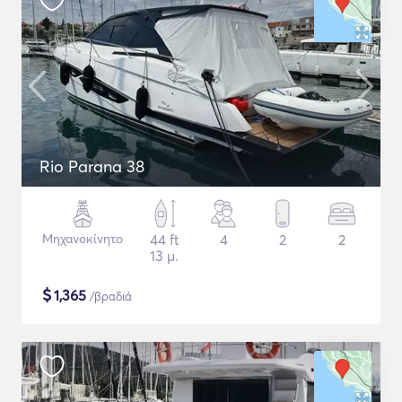
Rio Parana 38
Μηχανοκίνητο
44 ft
4
2
2
13 μ.
$
1,365
/βραδιά