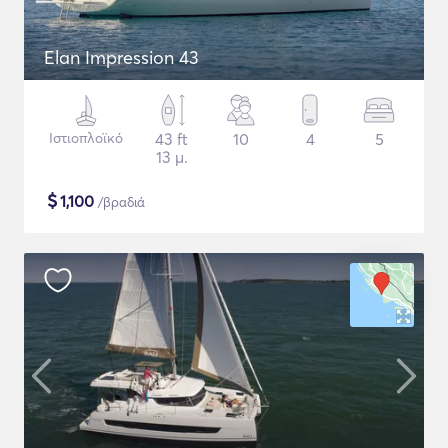
Elan Impression 43
Ιστιοπλοϊκό
43 ft
10
4
5
13 μ.
$
1,100
/βραδιά