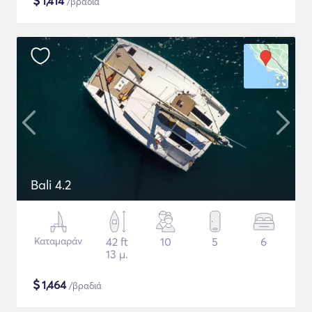
$
1,414
/βραδιά
Bali 4.2
Καταμαράν
42 ft
10
5
6
13 μ.
$
1,464
/βραδιά