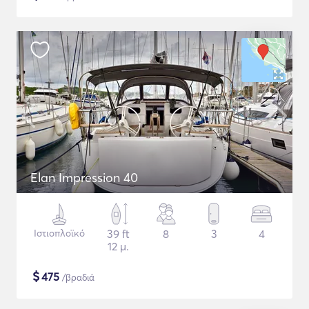
Elan Impression 40
Ιστιοπλοϊκό
39 ft
8
3
4
12 μ.
$
475
/βραδιά