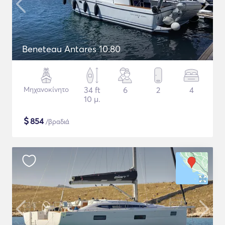
Beneteau Antares 10.80
Μηχανοκίνητο
34 ft
6
2
4
10 μ.
$
854
/βραδιά