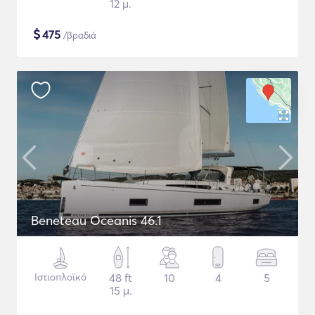
12 μ.
$
475
/βραδιά
Beneteau Oceanis 46.1
Ιστιοπλοϊκό
48 ft
10
4
5
15 μ.