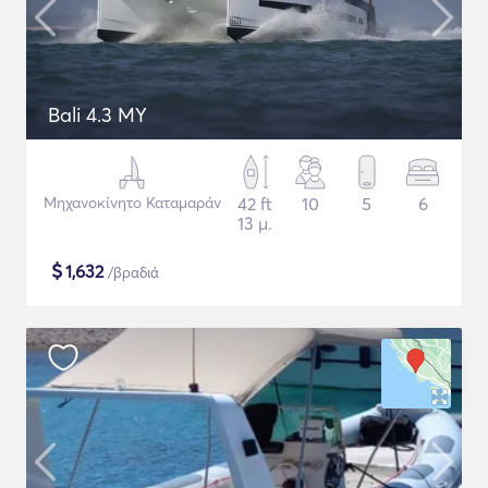
Bali 4.3 MY
Μηχανοκίνητο Καταμαράν
42 ft
10
5
6
13 μ.
$
1,632
/βραδιά