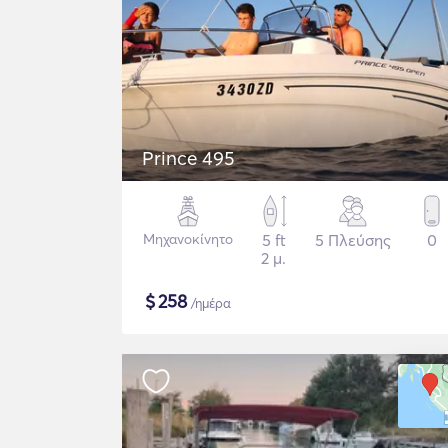
Prince 495
Μηχανοκίνητο
5 ft
5 Πλεύσης
0
2 μ.
$
258
/ημέρα