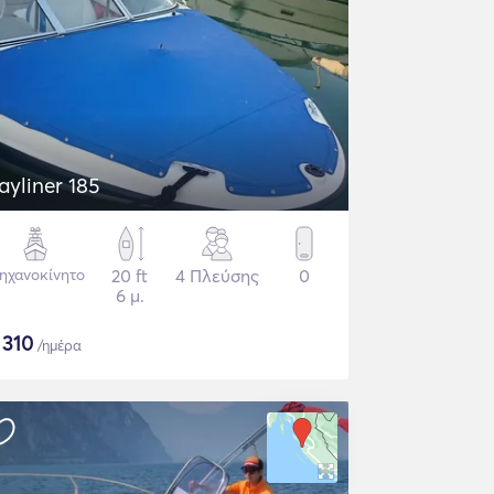
ayliner 185
ηχανοκίνητο
20 ft
4 Πλεύσης
0
6 μ.
$
310
/ημέρα