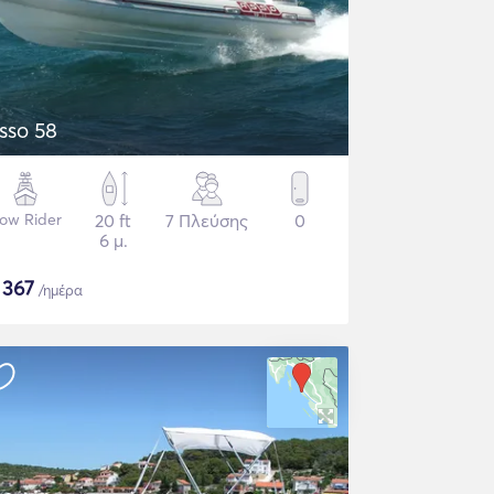
sso 58
ow Rider
20 ft
7 Πλεύσης
0
6 μ.
$
367
/ημέρα