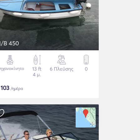
/B 450
ηχανοκίνητο
13 ft
6 Πλεύσης
0
4 μ.
$
103
/ημέρα