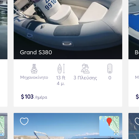
Grand S380
B
Μηχανοκίνητο
13 ft
3 Πλεύσης
0
Μ
4 μ.
$
103
/ημέρα