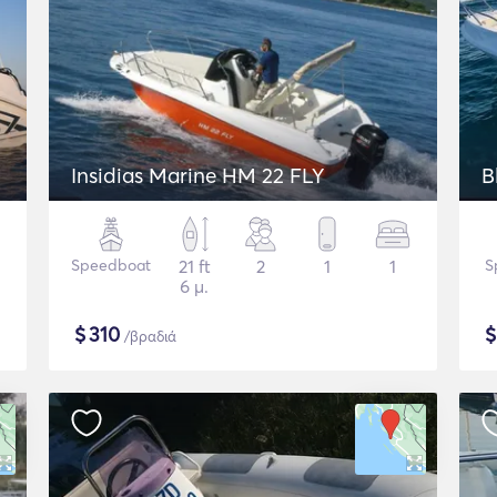
Insidias Marine HM 22 FLY
Speedboat
21 ft
2
1
1
S
6 μ.
$
310
/βραδιά