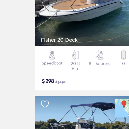
Fisher 20 Deck
Speedboat
20 ft
8 Πλεύσης
0
6 μ.
$
298
/ημέρα