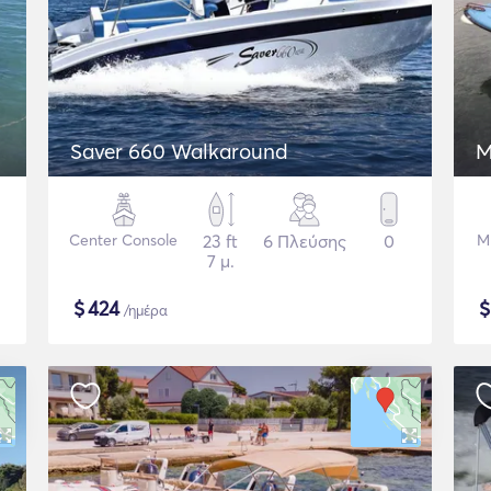
Saver 660 Walkaround
M
Center Console
23 ft
6 Πλεύσης
0
Μ
7 μ.
$
424
/ημέρα