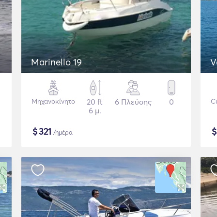
Marinello 19
V
Μηχανοκίνητο
20 ft
6 Πλεύσης
0
C
6 μ.
$
321
/ημέρα