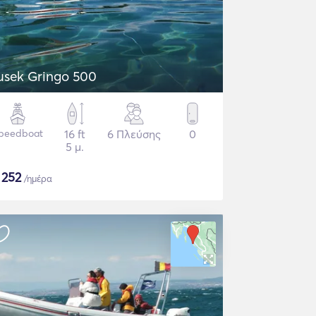
usek Gringo 500
peedboat
16 ft
6 Πλεύσης
0
5 μ.
$
252
/ημέρα