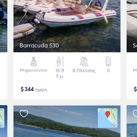
Barracuda 530
S
Μηχανοκίνητο
16 ft
8 Πλεύσης
0
Μ
5 μ.
$
344
/ημέρα