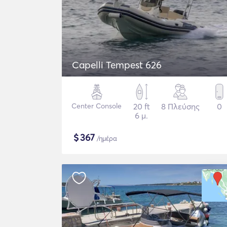
Capelli Tempest 626
Center Console
20 ft
8 Πλεύσης
0
6 μ.
$
367
/ημέρα