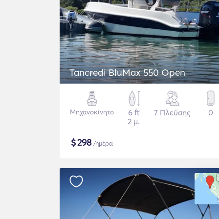
Tancredi BluMax 550 Open
Μηχανοκίνητο
6 ft
7 Πλεύσης
0
2 μ.
$
298
/ημέρα