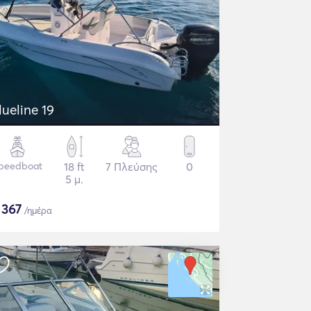
Blueline 19
peedboat
18 ft
7 Πλεύσης
0
5 μ.
$
367
/ημέρα