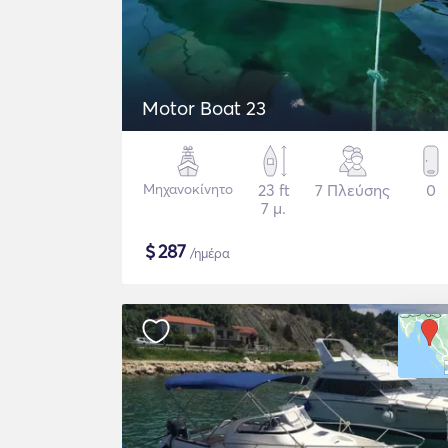
Motor Boat 23
Μηχανοκίνητο
23 ft
7 Πλεύσης
0
7 μ.
$
287
/ημέρα