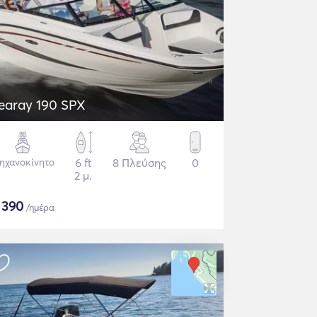
earay 190 SPX
ηχανοκίνητο
6 ft
8 Πλεύσης
0
2 μ.
$
390
/ημέρα