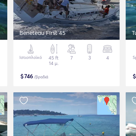
Beneteau First 45
T
Ιστιοπλοϊκό
45 ft
7
3
4
S
14 μ.
$
746
/βραδιά