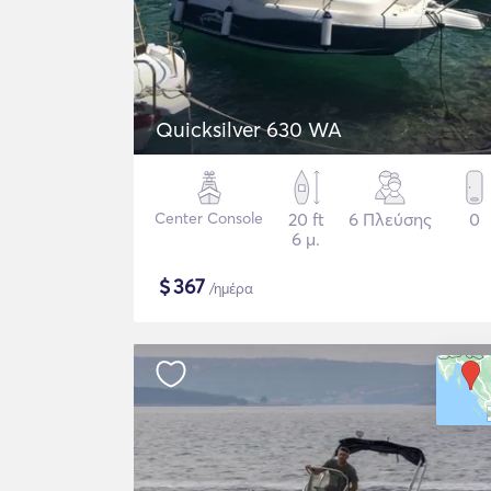
Quicksilver 630 WA
Center Console
20 ft
6 Πλεύσης
0
6 μ.
$
367
/ημέρα