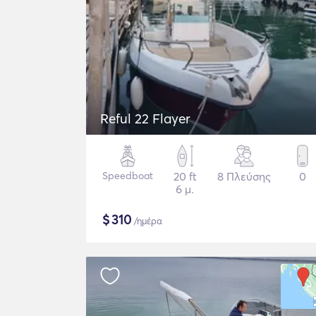
Reful 22 Flayer
Speedboat
20 ft
8 Πλεύσης
0
6 μ.
$
310
/ημέρα