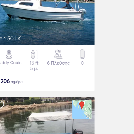
en 501 K
uddy Cabin
16 ft
6 Πλεύσης
0
5 μ.
$
206
/ημέρα