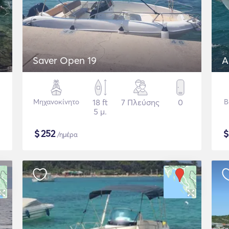
Saver Open 19
A
Μηχανοκίνητο
18 ft
7 Πλεύσης
0
B
5 μ.
$
252
/ημέρα