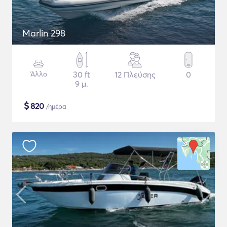
Marlin 298
Άλλο
30 ft
12 Πλεύσης
0
9 μ.
$
820
/ημέρα