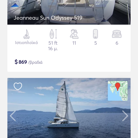
Jeanneau Sun Odyssey 519
Ιστιοπλοϊκό
51 ft
11
5
6
16 μ.
$
869
/βραδιά