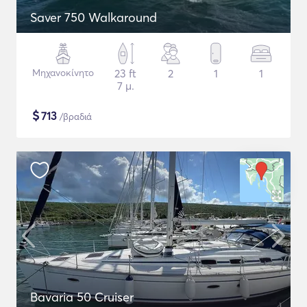
Saver 750 Walkaround
Μηχανοκίνητο
23 ft
2
1
1
7 μ.
$
713
/βραδιά
Bavaria 50 Cruiser