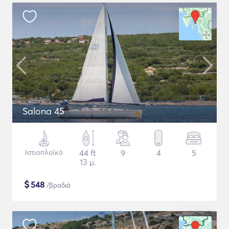
Salona 45
Ιστιοπλοϊκό
44 ft
9
4
5
13 μ.
$
548
/βραδιά