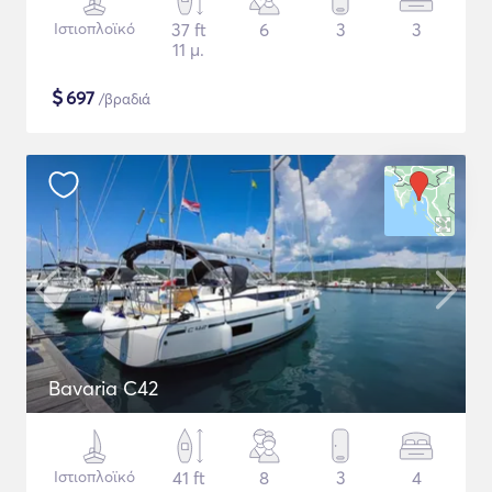
Ιστιοπλοϊκό
37 ft
6
3
3
11 μ.
$
697
/βραδιά
Bavaria C42
Ιστιοπλοϊκό
41 ft
8
3
4