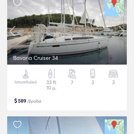
Bavaria Cruiser 34
Ιστιοπλοϊκό
33 ft
7
3
3
10 μ.
$
589
/βραδιά