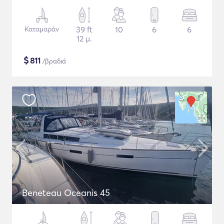
Καταμαράν
39 ft
10
6
6
12 μ.
$
811
/βραδιά
Beneteau Oceanis 45