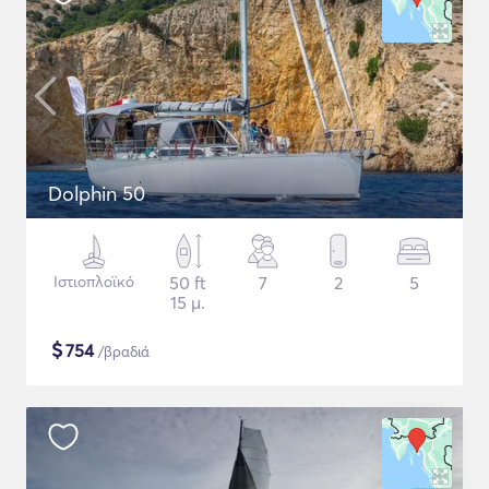
Dolphin 50
Ιστιοπλοϊκό
50 ft
7
2
5
15 μ.
$
754
/βραδιά