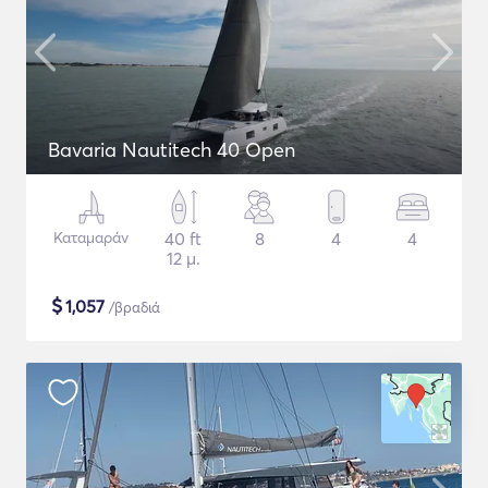
Bavaria Nautitech 40 Open
Καταμαράν
40 ft
8
4
4
12 μ.
$
1,057
/βραδιά