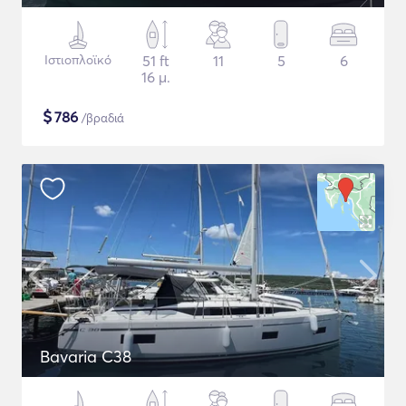
Ιστιοπλοϊκό
51 ft
11
5
6
16 μ.
$
786
/βραδιά
Bavaria C38