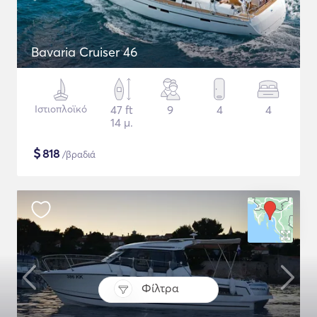
Bavaria Cruiser 46
Ιστιοπλοϊκό
47 ft
9
4
4
14 μ.
$
818
/βραδιά
Φίλτρα