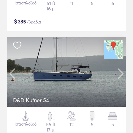
Ιστιοπλοϊκό
51 ft
11
5
6
16 μ.
$
335
/βραδιά
D&D Kufner 54
Ιστιοπλοϊκό
55 ft
12
5
5
17 μ.