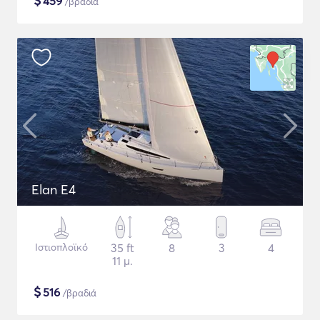
$
459
/βραδιά
Elan E4
Ιστιοπλοϊκό
35 ft
8
3
4
11 μ.
$
516
/βραδιά