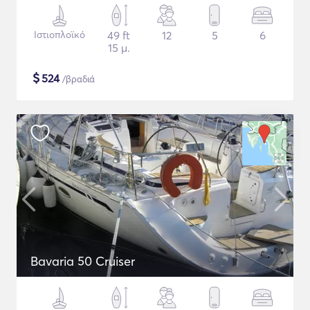
Ιστιοπλοϊκό
49 ft
12
5
6
15 μ.
$
524
/βραδιά
Bavaria 50 Cruiser