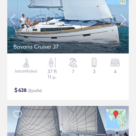
Bavaria Cruiser 37
Ιστιοπλοϊκό
37 ft
7
3
4
11 μ.
$
638
/βραδιά