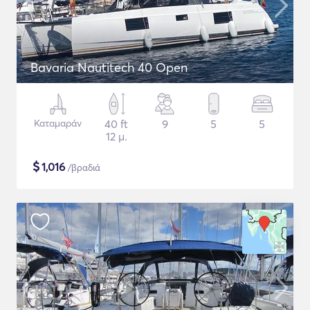
Bavaria Nautitech 40 Open
Καταμαράν
40 ft
9
5
5
12 μ.
$
1,016
/βραδιά