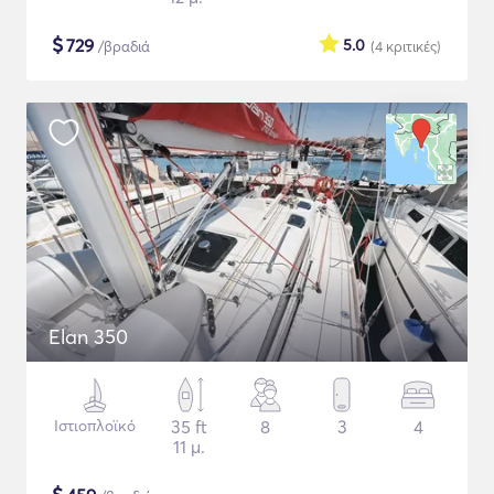
$
729
5.0
/βραδιά
(4
κριτικές
)
Elan 350
Ιστιοπλοϊκό
35 ft
8
3
4
11 μ.