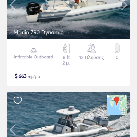
Marlin 790 Dynamic
Inflatable Outboard
8 ft
12 Πλεύσης
0
2 μ.
$
663
/ημέρα