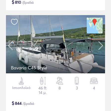
$
810
/βραδιά
Bavaria C45 Style
Ιστιοπλοϊκό
46 ft
8
3
4
14 μ.
$
844
/βραδιά