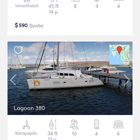
Ιστιοπλοϊκό
45 ft
8
4
4
14 μ.
$
590
/βραδιά
Lagoon 380
Καταμαράν
38 ft
10
4
6
12 μ.