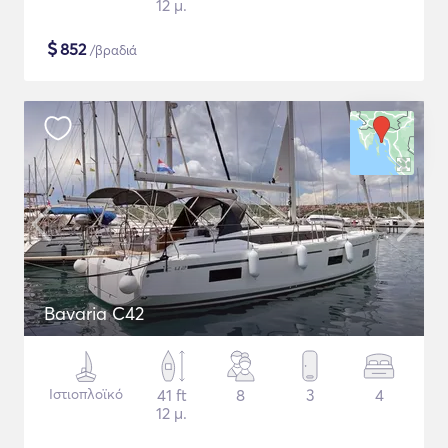
12 μ.
$
852
/βραδιά
Bavaria C42
Ιστιοπλοϊκό
41 ft
8
3
4
12 μ.