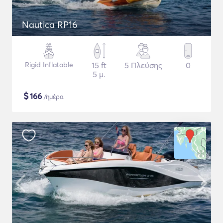
Nautica RP16
Rigid Inflatable
15 ft
5 Πλεύσης
0
5 μ.
$
166
/ημέρα