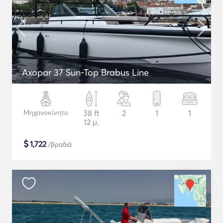
Axopar 37 Sun-Top Brabus Line
Μηχανοκίνητο
38 ft
2
1
1
12 μ.
$
1,722
/βραδιά