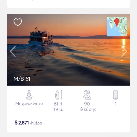
M/B 61
Μηχανοκίνητο
61 ft
90
1
19 μ.
Πλεύσης
$
2,871
/ημέρα