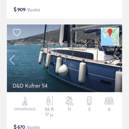
$
909
/βραδιά
D&D Kufner 54
Ιστιοπλοϊκό
56 ft
11
5
6
17 μ.
$
670
/βραδιά