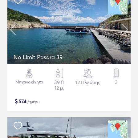
No Limit Pasara 39
Μηχανοκίνητο
39 ft
12 Πλεύσης
3
12 μ.
$
574
/ημέρα