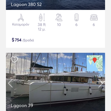
Lagoon 380 S2
Καταμαράν
38 ft
10
6
6
12 μ.
$
754
/βραδιά
Lagoon 39