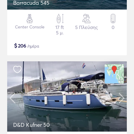
Barracuda 545
Center Console
17 ft
5 Πλεύσης
0
5 μ.
$
206
/ημέρα
D&D Kufner 50