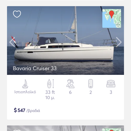
Bavaria Cruiser 33
Ιστιοπλοϊκό
33 ft
6
2
3
10 μ.
$
547
/βραδιά