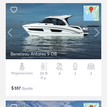
Beneteau Antares 9 OB
Μηχανοκίνητο
30 ft
4
2
2
9 μ.
$
557
/βραδιά