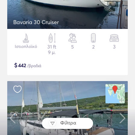
Bavaria 30 Cruiser
Ιστιοπλοϊκό
31 ft
5
2
3
9 μ.
$
442
/βραδιά
Φίλτρα