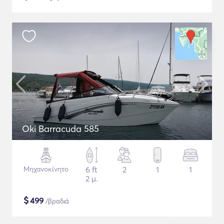
Oki Barracuda 585
Μηχανοκίνητο
6 ft
2
1
1
2 μ.
$
499
/βραδιά