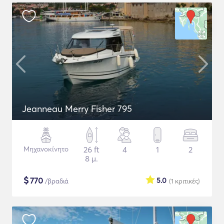
Jeanneau Merry Fisher 795
Μηχανοκίνητο
26 ft
4
1
2
8 μ.
$
770
5.0
/βραδιά
(1
κριτικές
)