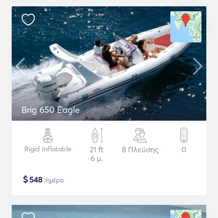
Brig 650 Eagle
Rigid Inflatable
21 ft
8 Πλεύσης
0
6 μ.
$
548
/ημέρα