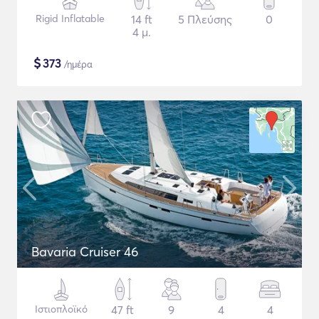
Rigid Inflatable
14 ft
5 Πλεύσης
0
4 μ.
$
373
/ημέρα
Bavaria Cruiser 46
Ιστιοπλοϊκό
47 ft
9
4
4