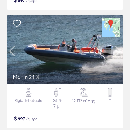
$
697
/ημέρα
Marlin 24 X
Rigid Inflatable
24 ft
12 Πλεύσης
0
7 μ.
$
697
/ημέρα