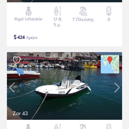
Rigid Inflatable
17 ft
7 Πλεύσης
0
5 μ.
$
424
/ημέρα
Zar 43