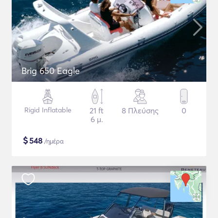
Brig 650 Eagle
Rigid Inflatable
21 ft
8 Πλεύσης
0
6 μ.
$
548
/ημέρα