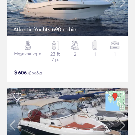
Atlantic Yachts 690 cabin
Μηχανοκίνητο
23 ft
2
1
1
7 μ.
$
606
/βραδιά