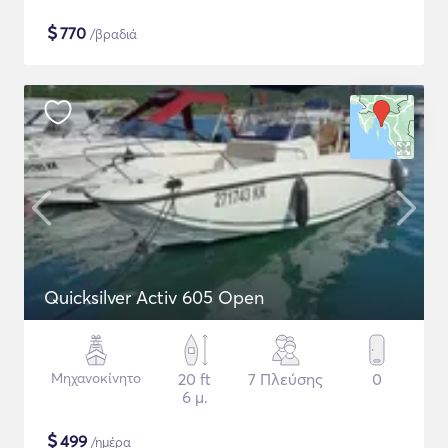
$
770
/βραδιά
Quicksilver Activ 605 Open
Μηχανοκίνητο
20 ft
7 Πλεύσης
0
6 μ.
$
499
/ημέρα