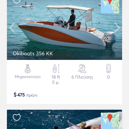
Okiboats 356 KK
Μηχανοκίνητο
18 ft
6 Πλεύσης
0
5 μ.
$
475
/ημέρα