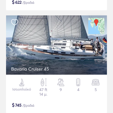
$
622
/βραδιά
Bavaria Cruiser 45
Ιστιοπλοϊκό
47 ft
9
4
5
14 μ.
$
745
/βραδιά