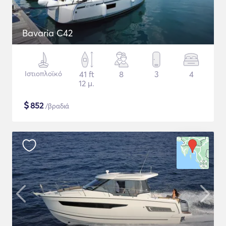
Bavaria C42
Ιστιοπλοϊκό
41 ft
8
3
4
12 μ.
$
852
/βραδιά