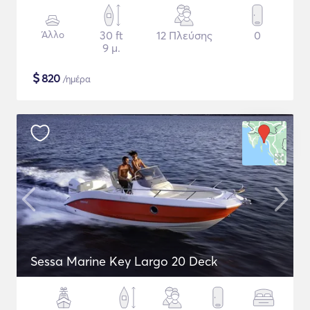
Άλλο
30 ft
12 Πλεύσης
0
9 μ.
$
820
/ημέρα
Sessa Marine Key Largo 20 Deck