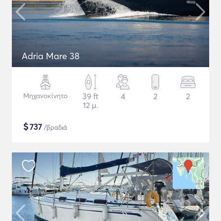
Adria Mare 38
Μηχανοκίνητο
39 ft
4
2
2
12 μ.
$
737
/βραδιά