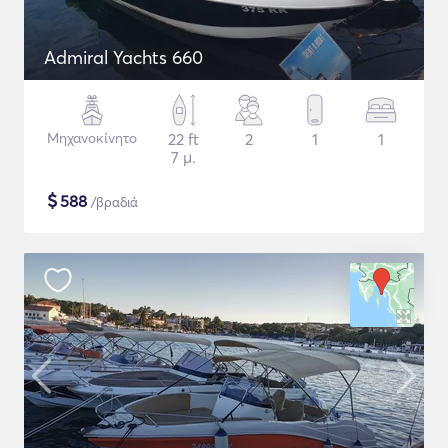
Admiral Yachts 660
Μηχανοκίνητο
22 ft
2
1
1
7 μ.
$
588
/βραδιά