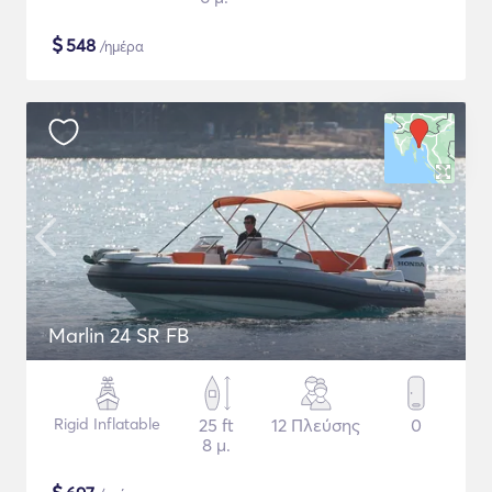
$
548
/ημέρα
Marlin 24 SR FB
Rigid Inflatable
25 ft
12 Πλεύσης
0
8 μ.