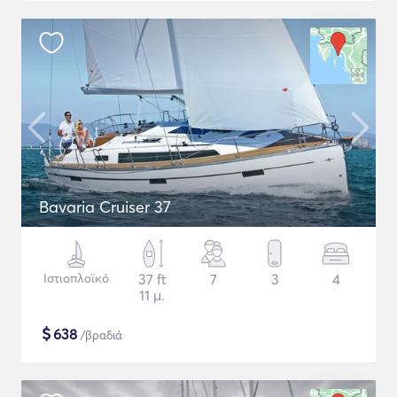
Bavaria Cruiser 37
Ιστιοπλοϊκό
37 ft
7
3
4
11 μ.
$
638
/βραδιά