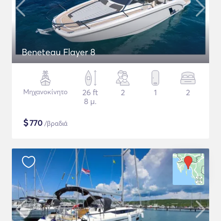
Beneteau Flayer 8
Μηχανοκίνητο
26 ft
2
1
2
8 μ.
$
770
/βραδιά