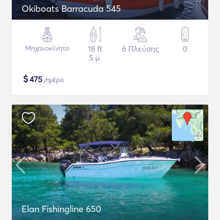
Okiboats Barracuda 545
Μηχανοκίνητο
18 ft
6 Πλεύσης
0
5 μ.
$
475
/ημέρα
Elan Fishingline 650