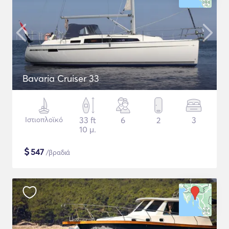
Bavaria Cruiser 33
Ιστιοπλοϊκό
33 ft
6
2
3
10 μ.
$
547
/βραδιά