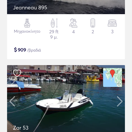
Jeanneau 895
Μηχανοκίνητο
29 ft
4
2
3
9 μ.
$
909
/βραδιά
Zar 53