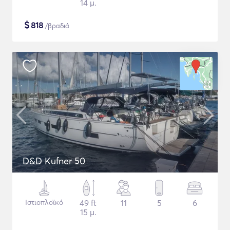
14 μ.
$
818
/βραδιά
D&D Kufner 50
Ιστιοπλοϊκό
49 ft
11
5
6
15 μ.