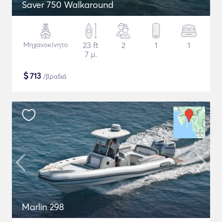
Saver 750 Walkaround
Μηχανοκίνητο
23 ft
2
1
1
7 μ.
$
713
/βραδιά
Marlin 298