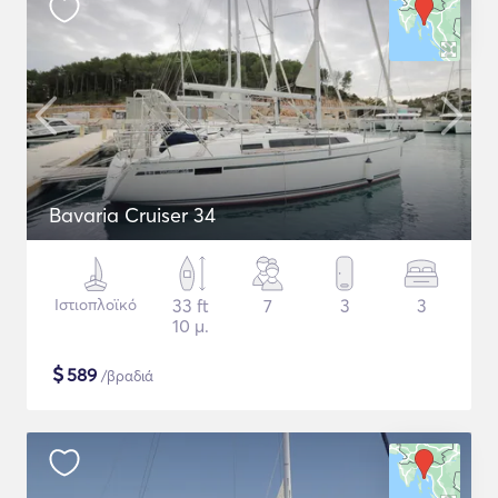
Bavaria Cruiser 34
Ιστιοπλοϊκό
33 ft
7
3
3
10 μ.
$
589
/βραδιά