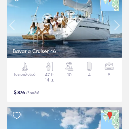
Bavaria Cruiser 46
Ιστιοπλοϊκό
47 ft
10
4
5
14 μ.
$
876
/βραδιά