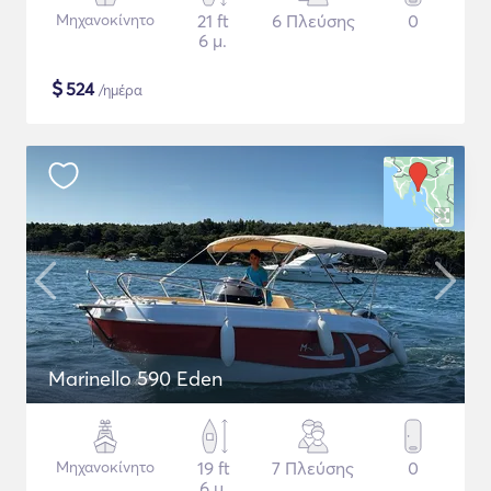
Μηχανοκίνητο
21 ft
6 Πλεύσης
0
6 μ.
$
524
/ημέρα
Marinello 590 Eden
Μηχανοκίνητο
19 ft
7 Πλεύσης
0
6 μ.