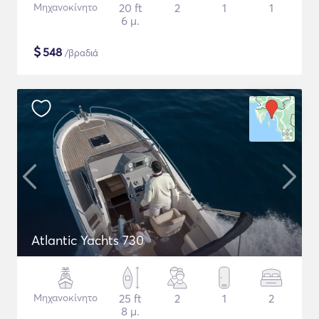
Μηχανοκίνητο
20 ft
2
1
1
6 μ.
$
548
/βραδιά
Atlantic Yachts 730
Μηχανοκίνητο
25 ft
2
1
2
8 μ.