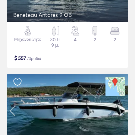
Beneteau Antares 9 OB
Μηχανοκίνητο
30 ft
4
2
2
9 μ.
$
557
/βραδιά