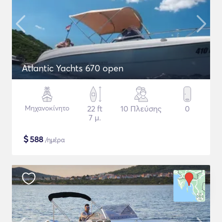
Atlantic Yachts 670 open
Μηχανοκίνητο
22 ft
10 Πλεύσης
0
7 μ.
$
588
/ημέρα