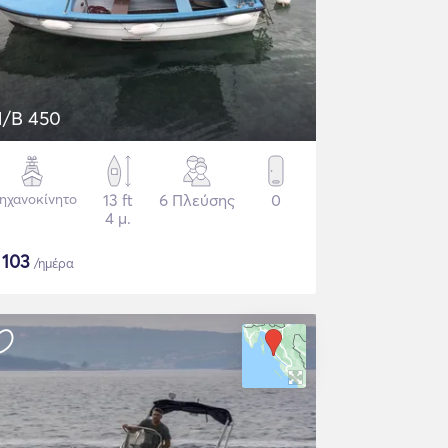
/B 450
ηχανοκίνητο
13 ft
6 Πλεύσης
0
4 μ.
$
103
/ημέρα