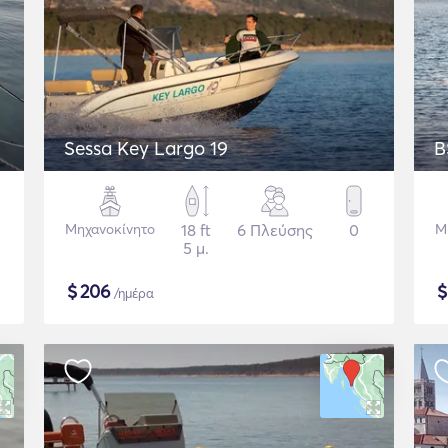
Sessa Key Largo 19
B
Μηχανοκίνητο
18 ft
6 Πλεύσης
0
Μ
5 μ.
$
206
/ημέρα