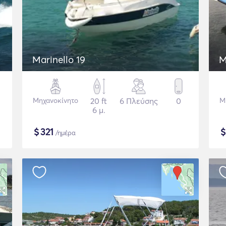
Marinello 19
M
Μηχανοκίνητο
20 ft
6 Πλεύσης
0
Μ
6 μ.
$
321
/ημέρα