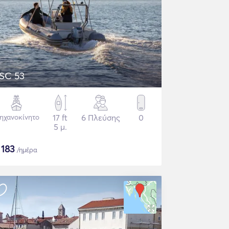
SC 53
ηχανοκίνητο
17 ft
6 Πλεύσης
0
5 μ.
$
183
/ημέρα