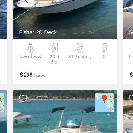
Fisher 20 Deck
S
Speedboat
20 ft
8 Πλεύσης
0
Μ
6 μ.
$
298
/ημέρα