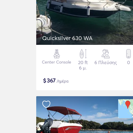
Quicksilver 630 WA
Center Console
20 ft
6 Πλεύσης
0
6 μ.
$
367
/ημέρα