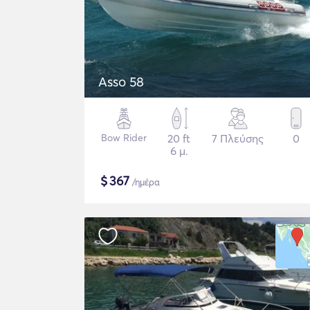
Asso 58
Bow Rider
20 ft
7 Πλεύσης
0
6 μ.
$
367
/ημέρα