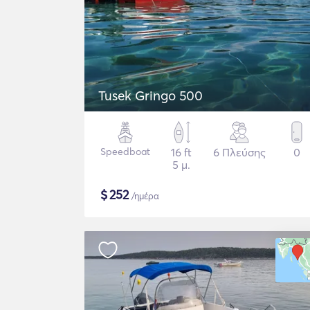
Tusek Gringo 500
Speedboat
16 ft
6 Πλεύσης
0
5 μ.
$
252
/ημέρα