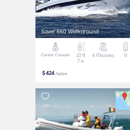
Saver 660 Walkaround
Center Console
23 ft
6 Πλεύσης
0
7 μ.
$
424
/ημέρα