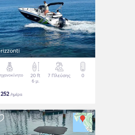
rizzonti
ηχανοκίνητο
20 ft
7 Πλεύσης
0
6 μ.
$
252
/ημέρα