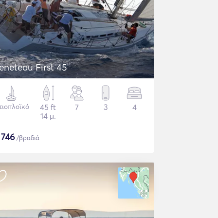
eneteau First 45
τιοπλοϊκό
45 ft
7
3
4
14 μ.
$
746
/βραδιά