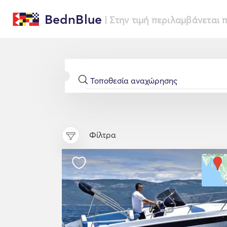
BednBlue
| Στην τιμή περιλαμβάνεται
Φίλτρα