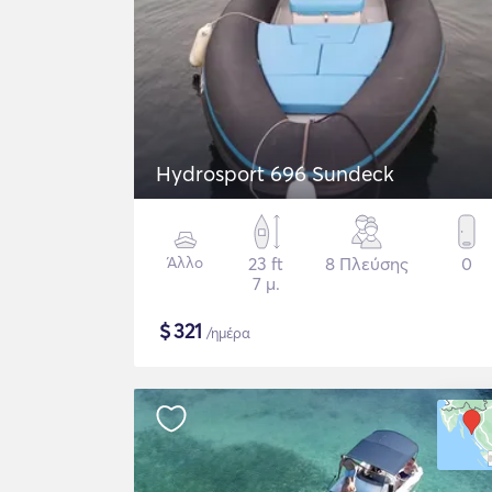
Hydrosport 696 Sundeck
Άλλο
23 ft
8 Πλεύσης
0
7 μ.
$
321
/ημέρα