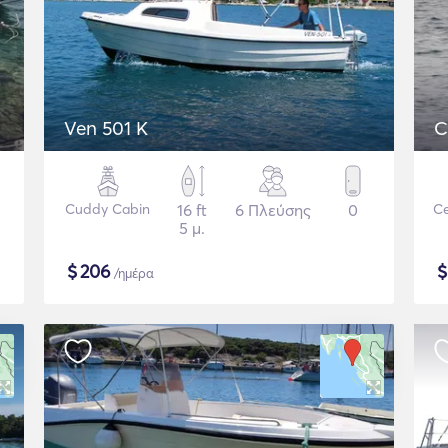
Ven 501 K
C
Cuddy Cabin
16 ft
6 Πλεύσης
0
Ce
5 μ.
$
206
/ημέρα