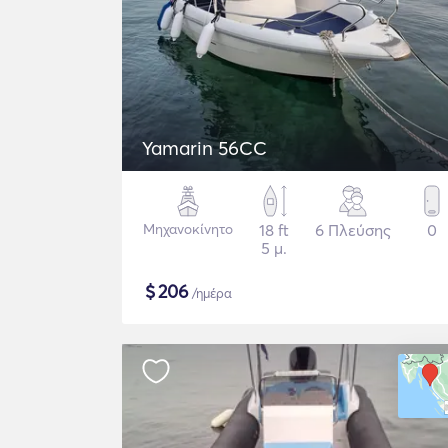
Yamarin 56CC
Μηχανοκίνητο
18 ft
6 Πλεύσης
0
5 μ.
$
206
/ημέρα