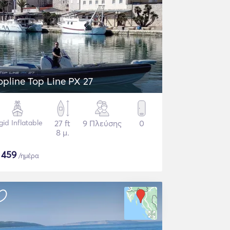
opline Top Line PX 27
gid Inflatable
27 ft
9 Πλεύσης
0
8 μ.
$
459
/ημέρα