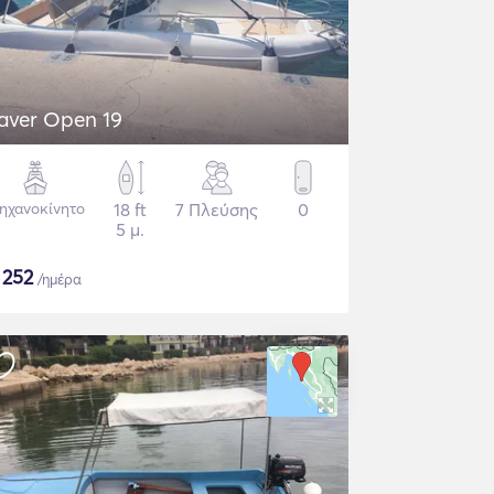
aver Open 19
ηχανοκίνητο
18 ft
7 Πλεύσης
0
5 μ.
$
252
/ημέρα