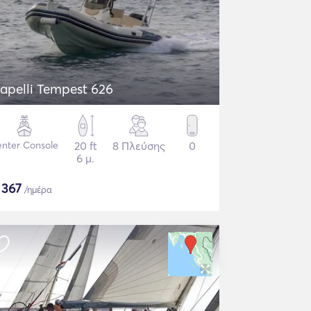
apelli Tempest 626
nter Console
20 ft
8 Πλεύσης
0
6 μ.
$
367
/ημέρα