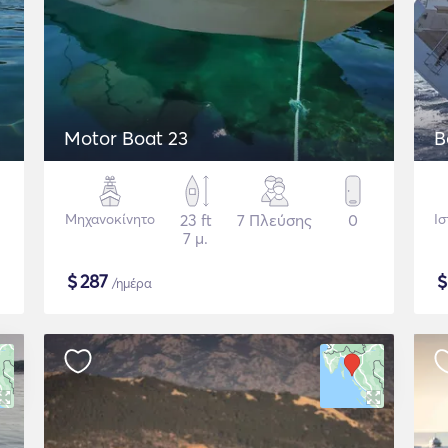
Motor Boat 23
B
Μηχανοκίνητο
23 ft
7 Πλεύσης
0
Ισ
7 μ.
$
287
/ημέρα