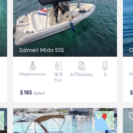
Salmeri Mida 555
O
Μηχανοκίνητο
18 ft
6 Πλεύσης
0
Μ
5 μ.
$
183
/ημέρα