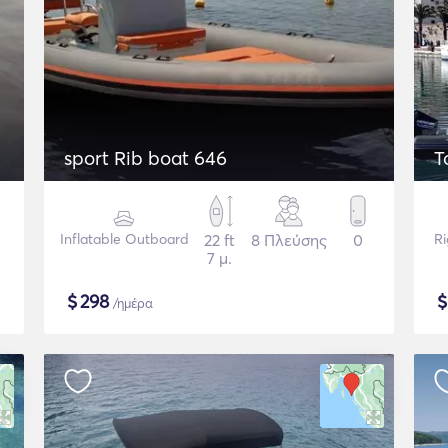
sport Rib boat 646
T
Inflatable Outboard
22 ft
8 Πλεύσης
0
Ri
7 μ.
$
298
/ημέρα