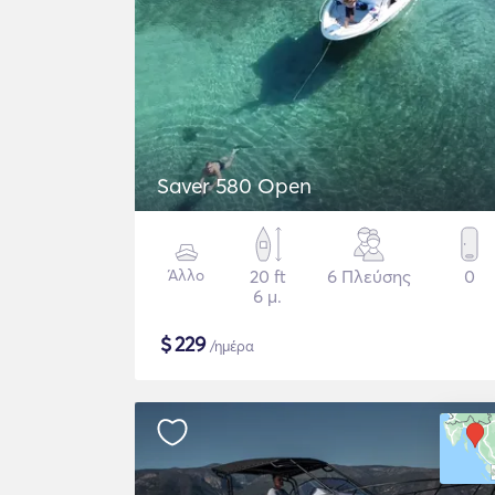
Saver 580 Open
Άλλο
20 ft
6 Πλεύσης
0
6 μ.
$
229
/ημέρα