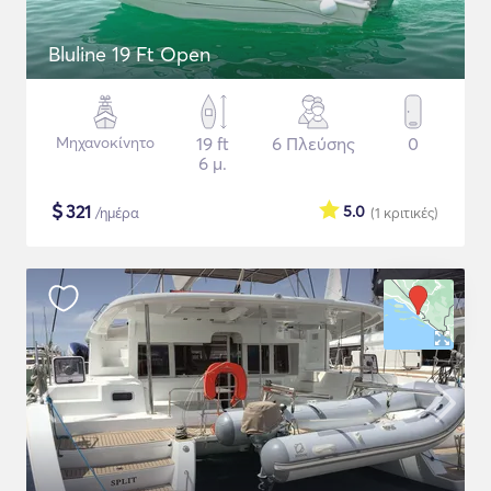
Bluline 19 Ft Open
Μηχανοκίνητο
19 ft
6 Πλεύσης
0
6 μ.
$
321
5.0
/ημέρα
(1
κριτικές
)