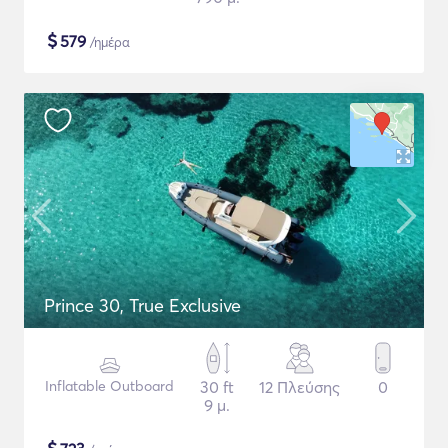
$
579
/ημέρα
Prince 30, True Exclusive
Inflatable Outboard
30 ft
12 Πλεύσης
0
9 μ.