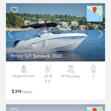
Prince 625 Sundeck, 2022.
Μηχανοκίνητο
20 ft
8 Πλεύσης
1
6 μ.
$
379
/ημέρα