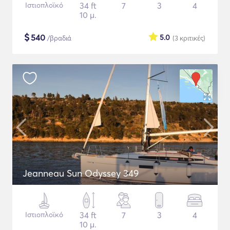
Ιστιοπλοϊκό
34 ft
7
3
4
10 μ.
$
540
5.0
/βραδιά
(3
κριτικές
)
Jeanneau Sun Odyssey 349
Ιστιοπλοϊκό
34 ft
7
3
4
10 μ.