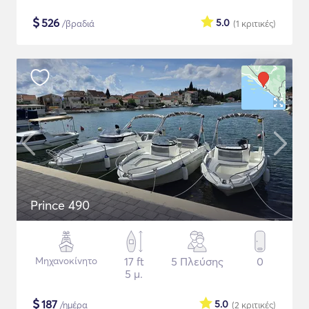
$
526
5.0
/βραδιά
(1
κριτικές
)
Prince 490
Μηχανοκίνητο
17 ft
5 Πλεύσης
0
5 μ.
$
187
5.0
/ημέρα
(2
κριτικές
)