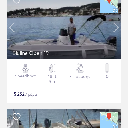
Bluline Open 19
Speedboat
18 ft
7 Πλεύσης
0
5 μ.
$
252
/ημέρα