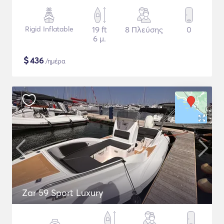
Rigid Inflatable
19 ft
8 Πλεύσης
0
6 μ.
$
436
/ημέρα
Zar 59 Sport Luxury