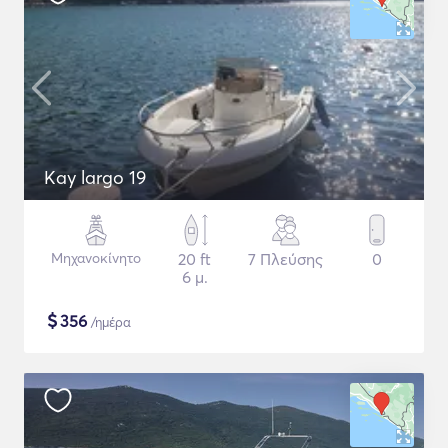
Kay largo 19
Μηχανοκίνητο
20 ft
7 Πλεύσης
0
6 μ.
$
356
/ημέρα