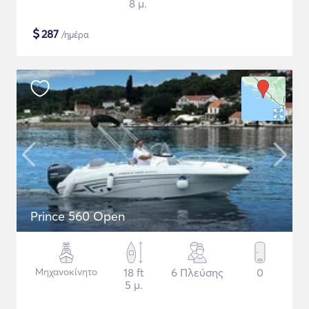
8 μ.
$
287
/ημέρα
Prince 560 Open
Μηχανοκίνητο
18 ft
6 Πλεύσης
0
5 μ.