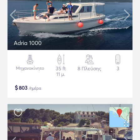
Adria 1000
Μηχανοκίνητο
35 ft
8 Πλεύσης
3
11 μ.
$
803
/ημέρα