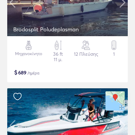
Brodosplit Poludeplasman
Μηχανοκίνητο
36 ft
12 Πλεύσης
1
11 μ.
$
689
/ημέρα