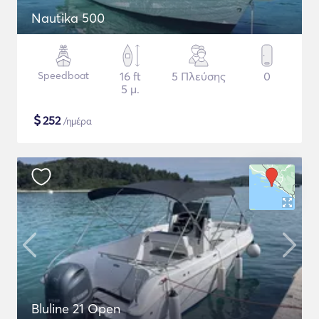
Nautika 500
Speedboat
16 ft
5 Πλεύσης
0
5 μ.
$
252
/ημέρα
Bluline 21 Open