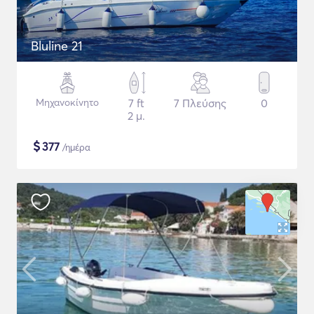
Bluline 21
Μηχανοκίνητο
7 ft
7 Πλεύσης
0
2 μ.
$
377
/ημέρα