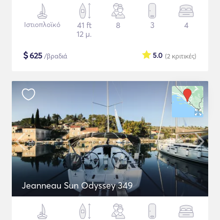
Ιστιοπλοϊκό
41 ft
8
3
4
12 μ.
$
625
5.0
/βραδιά
(2
κριτικές
)
Jeanneau Sun Odyssey 349