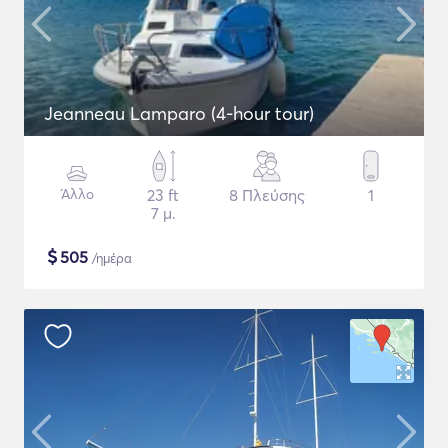
Jeanneau Lamparo (4-hour tour)
Άλλο
23 ft
8 Πλεύσης
1
7 μ.
$
505
/ημέρα