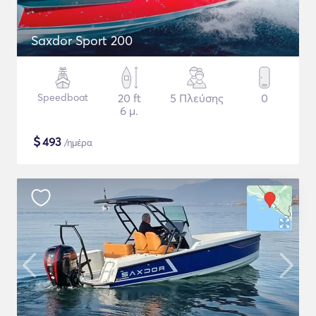
Saxdor Sport 200
Speedboat
20 ft
5 Πλεύσης
0
6 μ.
$
493
/ημέρα