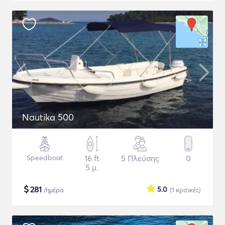
Nautika 500
Speedboat
16 ft
5 Πλεύσης
0
5 μ.
$
281
5.0
/ημέρα
(1
κριτικές
)