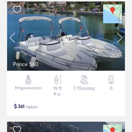
Prince 560
Μηχανοκίνητο
19 ft
7 Πλεύσης
0
6 μ.
$
361
/ημέρα