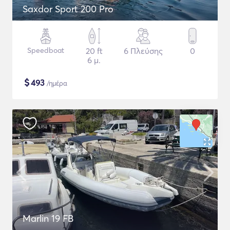
Saxdor Sport 200 Pro
Speedboat
20 ft
6 Πλεύσης
0
6 μ.
$
493
/ημέρα
Marlin 19 FB