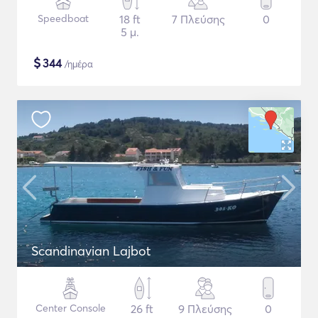
Speedboat
18 ft
7 Πλεύσης
0
5 μ.
$
344
/ημέρα
Scandinavian Lajbot
Center Console
26 ft
9 Πλεύσης
0