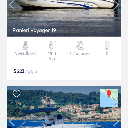
Ranieri Voyager 19
Speedboat
19 ft
7 Πλεύσης
0
6 μ.
$
223
/ημέρα