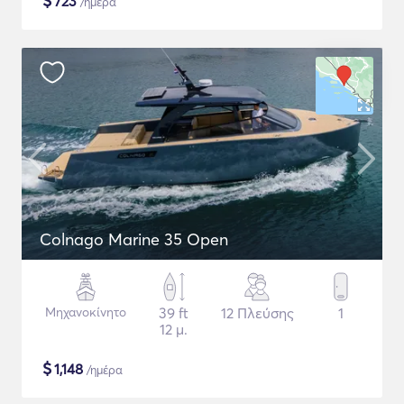
$
723
/ημέρα
Colnago Marine 35 Open
Μηχανοκίνητο
39 ft
12 Πλεύσης
1
12 μ.
$
1,148
/ημέρα