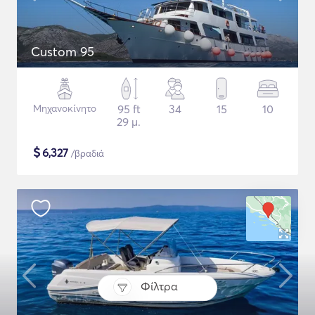
Custom 95
Μηχανοκίνητο
95 ft
34
15
10
29 μ.
$
6,327
/βραδιά
Φίλτρα