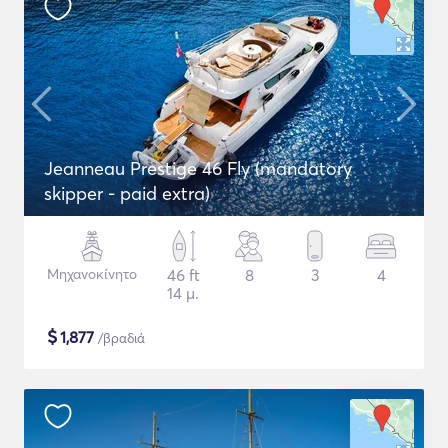
Jeanneau Prestige 46 Fly (mandatory
skipper - paid extra)
Μηχανοκίνητο
46 ft
8
3
4
14 μ.
$
1,877
/βραδιά