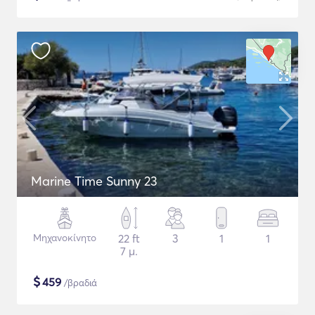
Marine Time Sunny 23
Μηχανοκίνητο
22 ft
3
1
1
7 μ.
$
459
/βραδιά