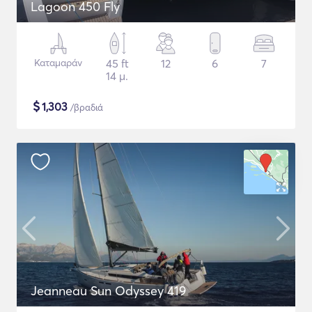
Lagoon 450 Fly
Καταμαράν
45 ft
12
6
7
14 μ.
$
1,303
/βραδιά
Jeanneau Sun Odyssey 419