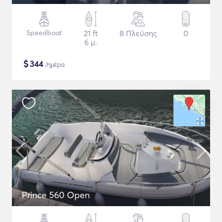
Speedboat
21 ft
8 Πλεύσης
0
6 μ.
$
344
/ημέρα
Prince 560 Open