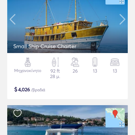
Small Ship Cruise Charter
Μηχανοκίνητο
92 ft
26
13
13
28 μ.
$
4,026
/βραδιά