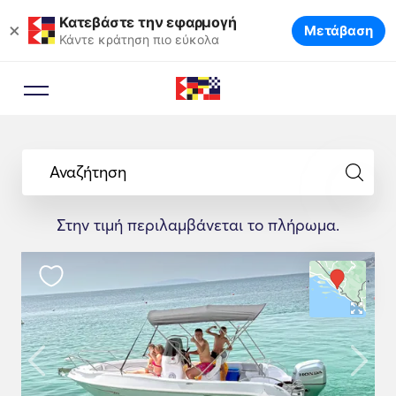
Κατεβάστε την εφαρμογή
×
Μετάβαση
Κάντε κράτηση πιο εύκολα
Σύμβουλος Κράτησης
Ένας εξειδικευμένος σύμβουλος
Αναζήτηση
θα σας προτείνει τα ιδανικά
σκάφη για το ταξίδι σας.
Στην τιμή περιλαμβάνεται το πλήρωμα.