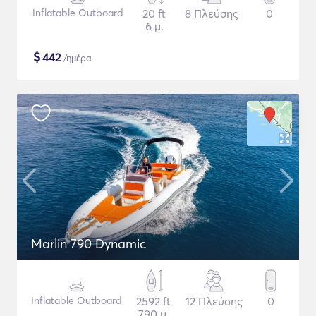
Inflatable Outboard
20 ft
8 Πλεύσης
0
6 μ.
$
442
/ημέρα
Marlin 790 Dynamic
Inflatable Outboard
2592 ft
12 Πλεύσης
0
790 μ.