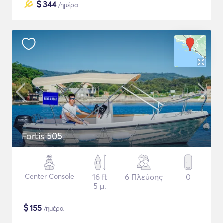
$
344
/ημέρα
Fortis 505
Center Console
16 ft
6 Πλεύσης
0
5 μ.
$
155
/ημέρα