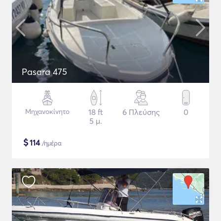
Pasara 475
Μηχανοκίνητο
18 ft
6 Πλεύσης
0
5 μ.
$
114
/ημέρα